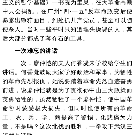
主义的哲学基础》一书视为圭臬，在大革命高潮
中只会捣乱，在广州“四·一五”反革命政变后便
暴露出狰狞面目，到处抓共产党员，甚至可以随
便杀人。当时一些平时只知道埋头操课的人，其
后大部分都成了蒋介石的工具。
一次难忘的讲话
一次，廖仲恺的夫人何香凝来学校给学生们
讲话。何香凝鼓励大家学好政治和军事，为牺牲
的革命先烈报仇，她说要踏着革命先烈血迹奋勇
前进，说廖仲恺就是为了贯彻孙中山三大政策而
英勇牺牲的，虽然牺牲了一个廖仲恺，使中国革
命暂时蒙受极大损失，但同时也使所有的革命
工、农、兵、学、商提高了警惕，化悲痛为力
量，不是吗？这次北伐的胜利，一举攻下武汉三