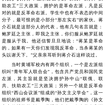
助农工”三大政策，拥护的是革命左派，凡是反
对的就是反革命右派。学生中也有不表态的中间
分子，最可恨的是小部分“形左实右”的家伙。蒋
介石就是这部分人的代表，他有几句名言就是：
鲍罗廷之主张，即我之主张，你们服从鲍罗廷就
是服从于我。他还信誓旦旦地说：“蒋某是革命
的，如果有一天你们发现我反革命，当杀蒋某的
头以谢天下。”父亲亲耳听到蒋介石这样说过。
当时黄埔军校内有两个组织，一个是左派组
织叫“青年军人联合会”，包含共产党员和国民党
左派，其主旨就是坚决拥护孙中山“联俄、联
共、扶助农工”三大政策；另外一个就是反革命
组织“西山会议派”组成的“孙文主义学会”，这一
组织的祖师爷是戴季陶，他们把戴季陶的《孙文