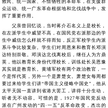
救民、统一国家、不惜牺牲的革命军，在支援群
众运动、统一广东革命根据地和北伐战争中，发
挥了重要作用。
父亲曾回忆说，当时蒋介石名义上是校长，
在左派学生中威望不高，在国民党右派那边的学
生中威信怎么样就不得而知，反正军校学生内派
系斗争比较复杂。学生们对周恩来和教育长邓演
达特别崇敬。邓演达北伐离校后，继任人为方鼎
英，他以教育长身份代理校长，训练处长吴恩豫
其实就是教育长。黄埔军校有两个政治教官，一
个是恽代英，另外一个是萧楚女。萧楚女每周都
要过来给学生们讲“帝国主义侵略中国史”，他从
太平天国一直讲到省港大罢工，讲得十分生动，
听者无不动容。可惜的是，1927年国民党反动
派在广州发动的“四·一五”反革命政变，杰出的