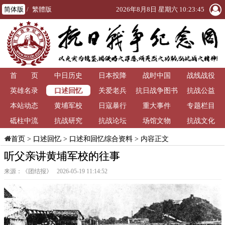
简体版
/
繁體版
2026年8月8日 星期六 10:23:45
首 页
中日历史
日本投降
战时中国
战线战役
口述回忆
英雄名录
关爱老兵
抗日战争图书
抗战公益
本站动态
黄埔军校
日寇暴行
重大事件
馆
专题栏目
砥柱中流
抗战研究
抗战论坛
场馆文物
抗战文化
>
口述回忆
>
口述和回忆综合资料
> 内容正文
首页
听父亲讲黄埔军校的往事
来源：《团结报》 2026-05-19 11:14:52