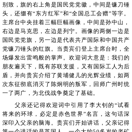
别致，旗的右上角是国民党党徽，中间是镰刀锤
头，还缀有“东方红军”和“全国总工会赠”等字。
主席台中央挂着三幅巨幅画像，中间是孙中山，
右边是马克思，左边是列宁。画像的两侧一边是
国民党党旗，另一边是代表共产国际和中国共产
党镰刀锤头的红旗。当贵宾们登上主席台时，全
场爆发出雷鸣般的掌声。欢迎词大意是：我们的
朋友遍天下，既有苏联支援，又有国际工人为后
盾，并向贵宾介绍了黄埔健儿的光辉业绩，如两
次东征彻底消灭了陈炯明的叛军，回师广州时统
一了两广，为北伐战争奠定了基础。
父亲还记得欢迎词中引用了李大钊的“试看
将来的环球，必定是赤色世界”名言，这句话深
深印入父亲的脑海。贵宾们开始讲话，父亲记得
第一个讲话的是英国人，一个大约50多岁的老矿