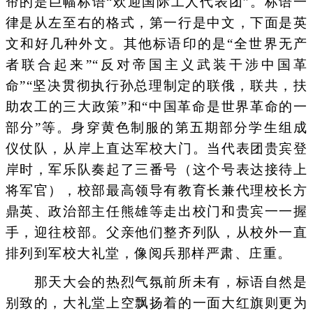
帘的是巨幅标语“欢迎国际工人代表团”。标语一
律是从左至右的格式，第一行是中文，下面是英
文和好几种外文。其他标语印的是“全世界无产
者联合起来”“反对帝国主义武装干涉中国革
命”“坚决贯彻执行孙总理制定的联俄，联共，扶
助农工的三大政策”和“中国革命是世界革命的一
部分”等。身穿黄色制服的第五期部分学生组成
仪仗队，从岸上直达军校大门。当代表团贵宾登
岸时，军乐队奏起了三番号（这个号表达接待上
将军官），校部最高领导有教育长兼代理校长方
鼎英、政治部主任熊雄等走出校门和贵宾一一握
手，迎往校部。父亲他们整齐列队，从校外一直
排列到军校大礼堂，像阅兵那样严肃、庄重。
那天大会的热烈气氛前所未有，标语自然是
别致的，大礼堂上空飘扬着的一面大红旗则更为