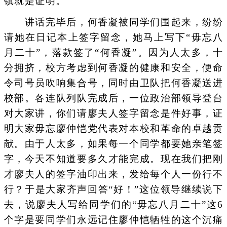
镇就是证明。
讲话完毕后，何香凝被同学们围起来，纷纷
请她在日记本上签字留念，她马上写下“毋忘八
月二十”，落款签了“何香凝”。因为人太多，十
分拥挤，校方考虑到何香凝的健康和安全，便命
令司号员吹响集合号，同时由卫队把何香凝送进
校部。各连队列队完成后，一位政治部领导登台
对大家讲，你们请廖夫人签字留念是件好事，证
明大家毋忘廖仲恺党代表对本校和革命的卓越贡
献。由于人太多，如果每一个同学都要她亲笔签
字，今天不知道要多久才能完成。现在我们把刚
才廖夫人的签字油印出来，发给每个人一份行不
行？于是大家齐声回答“好！”这位领导继续说下
去，说廖夫人写给同学们的“毋忘八月二十”这6
个字是要同学们永远记住廖仲恺牺牲的这个沉痛