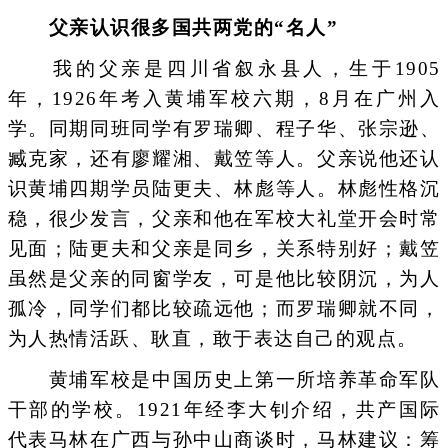
父亲认识很多国共两党的“名人”
我的父亲是四川省叙永县人，生于1905
年，1926年考入黄埔军校六期，8月在广州入
学。同期同班同学有罗瑞卿、程子华、张宗逊、
臧克家，还有廖耀湘、戴笠等人。父亲说他还认
识黄埔四期学员陆更夫、林彪等人。林彪性格沉
稳，很少发言，父亲和他在军校大礼堂开会时常
见面；陆更夫和父亲是同乡，关系特别好；戴笠
虽然是父亲的同窗学友，可是他比较阴沉，为人
孤冷，同学们都比较疏远他；而罗瑞卿就不同，
为人热情活跃、耿直，敢于表达自己的观点。
黄埔军校是中国历史上第一所培养革命军队
干部的学校。1921年经李大钊介绍，共产国际
代表马林在广西与孙中山商谈时，马林建议：筹