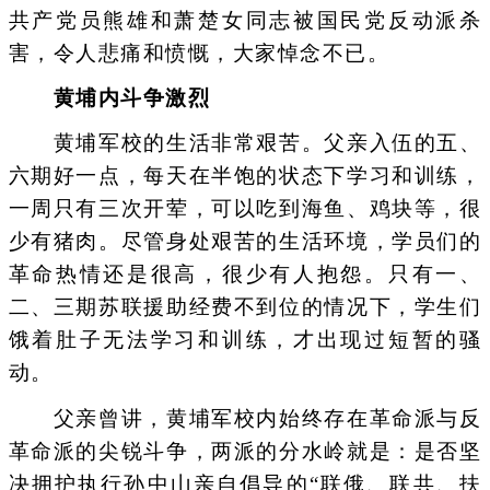
共产党员熊雄和萧楚女同志被国民党反动派杀
害，令人悲痛和愤慨，大家悼念不已。
黄埔内斗争激烈
黄埔军校的生活非常艰苦。父亲入伍的五、
六期好一点，每天在半饱的状态下学习和训练，
一周只有三次开荤，可以吃到海鱼、鸡块等，很
少有猪肉。尽管身处艰苦的生活环境，学员们的
革命热情还是很高，很少有人抱怨。只有一、
二、三期苏联援助经费不到位的情况下，学生们
饿着肚子无法学习和训练，才出现过短暂的骚
动。
父亲曾讲，黄埔军校内始终存在革命派与反
革命派的尖锐斗争，两派的分水岭就是：是否坚
决拥护执行孙中山亲自倡导的“联俄、联共、扶