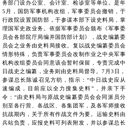
务部门设办公室、会计室、检诊室等单位。是年
5月，国防军事机构改组，军事委员会撤销，于
行政院设置国防部，于参谋本部下设史料局，掌
理国军史政业务。依据军事委员会颁布《军事委
员会各部院厅局编并国防部计划》，战史编纂委
员会之业务由史料局接收。复以战史编纂委员会
情形特殊，负责军事委员会改制作业之中央军事
机构改组委员会同意该会暂时保留，专责完成中
日战史之编纂，业务则由史料局督导。7月3日，
参谋总长陈诚召见方昉，指示：“中日战史应从
速编成，目前应以全力搜集史料”，并亲下手
令：“由史料局与原战史编纂委员会会同派员分
别至各行营、各战区、各集团军，及各军师接收
抗战期内，关于所有作战文件为要。运输史料由
兵站负责，应报史料可列表附发，并以参谋总长