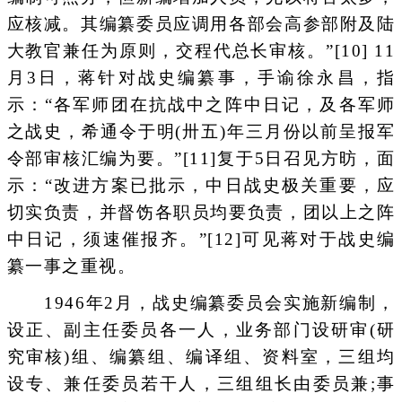
应核减。其编纂委员应调用各部会高参部附及陆
大教官兼任为原则，交程代总长审核。”[10] 11
月3日，蒋针对战史编纂事，手谕徐永昌，指
示：“各军师团在抗战中之阵中日记，及各军师
之战史，希通令于明(卅五)年三月份以前呈报军
令部审核汇编为要。”[11]复于5日召见方昉，面
示：“改进方案已批示，中日战史极关重要，应
切实负责，并督饬各职员均要负责，团以上之阵
中日记，须速催报齐。”[12]可见蒋对于战史编
纂一事之重视。
1946年2月，战史编纂委员会实施新编制，
设正、副主任委员各一人，业务部门设研审(研
究审核)组、编纂组、编译组、资料室，三组均
设专、兼任委员若干人，三组组长由委员兼;事