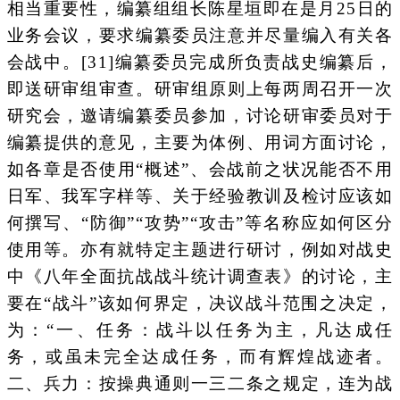
相当重要性，编纂组组长陈星垣即在是月25日的
业务会议，要求编纂委员注意并尽量编入有关各
会战中。[31]编纂委员完成所负责战史编纂后，
即送研审组审查。研审组原则上每两周召开一次
研究会，邀请编纂委员参加，讨论研审委员对于
编纂提供的意见，主要为体例、用词方面讨论，
如各章是否使用“概述”、会战前之状况能否不用
日军、我军字样等、关于经验教训及检讨应该如
何撰写、“防御”“攻势”“攻击”等名称应如何区分
使用等。亦有就特定主题进行研讨，例如对战史
中《八年全面抗战战斗统计调查表》的讨论，主
要在“战斗”该如何界定，决议战斗范围之决定，
为：“一、任务：战斗以任务为主，凡达成任
务，或虽未完全达成任务，而有辉煌战迹者。
二、兵力：按操典通则一三二条之规定，连为战