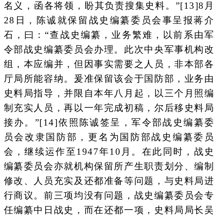
名义，函各将领，盼其负责搜集史料。”[13]8月
28日，陈诚就保留战史编纂委员会事呈报蒋介
石，曰：“查战史编纂，业务繁难，以前系由军
令部战史编纂委员会办理。此次中央军事机构改
组，本应编并，但因事实需要之人员，非本部各
厅局所能容纳。爰准保留该会于国防部，业务由
史料局指导，并限自本年八月起，以三个月照编
制充实人员，再以一年完成初稿，尔后移史料局
接办。”[14]依照陈诚签呈，军令部战史编纂委
员会改隶国防部，更名为国防部战史编纂委员
会，继续运作至1947年10月。在此同时，战史
编纂委员会亦就机构保留所产生职责划分、编制
修改、人员充实及还都准备等问题，与史料局进
行商议。前三项均没有问题，战史编纂委员会专
任编纂中日战史，而在还都一项，史料局局长吴