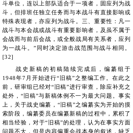
斗单位，连以上部队适合于一项者，固应列为战
斗，但排班任独立任务而与本战斗有直接影响或
特殊表现者，亦应列为战斗。三、重要性：凡一
战斗与本会战或战斗有重要影响者，及虽不属于
会战而与前后会战，或全般战局有关系者，应列
为一战斗。”同时决定游击战范围与战斗相同。
[32]
战史新稿的初稿陆续完成后，编纂组于
1948年7月开始进行“旧稿”之整编工作。在此之
前，研审组已经对“旧稿”进行审查，除应补充之
处外，“旧稿”与新稿体例不一为最大问题。事实
上，关于战史编纂，“旧稿”之编纂实为开始的摸
索阶段，编纂委员在编纂新稿的过程中，累积了
相当经验，对于“旧稿”的处理，认为在事实方面
问题不大，但是内容偏重会战本身的叙述，缺乏