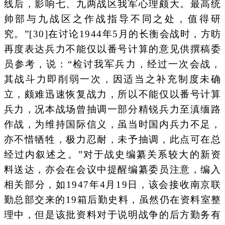
线后，影响七、九两战区我军心理颇大。最高统
帅部与九战区之作战指导不同之处，值得研
究。”[30]在讨论1944年5月的长衡会战时，方昉
再度表达兵力不能仅以番号计算的意见供撰稿委
员参考，说：“检讨我军兵力，经过一次会战，
其战斗力即削弱一次，因适当之补充制度未确
立，颇难迅速恢复战力，所以不能仅以番号计算
兵力，况本战场曾抽调一部分精锐兵力至滇缅路
作战，为维持国际信义，虽当时国内兵力不足，
亦不惜牺牲，极力忍耐，未予抽调，此点可在总
经过内叙述之。”对于战史编纂关系较大的新资
料送达，亦会在会议中提醒编纂委员注意，编入
相关部分，如1947年4月19日，该会接收南京联
勤总部交来的19箱后勤史料，虽然仍在资料室整
理中，但是该批资料对于说明战争的后方勤务有