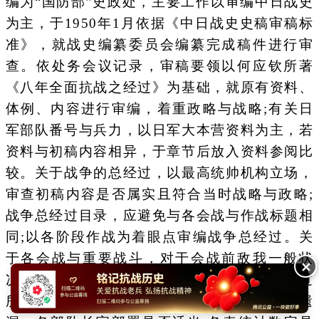
编为“国防部”史政处，主要工作以审编中日战史
为主，于1950年1月依据《中日战史史稿审稿标
准》，就战史编纂委员会编纂完成稿件进行审
查。依处务会议记录，审稿要领以何应钦所著
《八年全面抗战之经过》为基础，就原有资料、
体例、内容进行审编，着重政略与战略;有关日
军部队番号与兵力，以日军大本营资料为主，若
资料与初稿内容相异，于章节后放入资料参阅比
较。关于战争的总经过，以最高统帅机构立场，
审查初稿内容是否属实且符合当时战略与政略;
战争总经过目录，应避免与各会战与作战标题相
同;以各阶段作战为着眼点审编战争总经过。关
于各会战与重要战斗，对于会战前敌我一般状
✕
况，应补齐减少阙漏;应再研究会战与作战经过
所用资料是否真实、相关会战间之情况有否遗