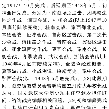
定1947年10月完成，后延期至1948年6月，初
稿全部完成。分别为：南战场之追击、湘粤赣边
区之作战、湘西会战、桂柳会战(以上1947年10
月底前陆续完稿)、桂南会战、豫西鄂北会战、
常德会战、随枣会战、鲁苏区游击战、第二次长
沙会战、滇缅路之作战、晋南会战、冀察区游击
战、缅北滇西之作战、枣宜会战、豫南会战、长
衡会战、冬季攻势、武汉会战、浙赣会战(以上
1948年4月底前陆续完稿)、全战争经过概要、
冀察游击战、小战例辑、绥靖简史、豫中会战、
鄂西会战(以上1948年6月底完成)。[28]此段期
间，战史编纂委员会曾聘请国立河南大学校长姚
从吾、国立武汉大学历史系主任李剑农担任顾
问，咨询战史编纂相关问题。[29]初稿编纂完成
后，接续由研审组负责审稿，再进行修正，于