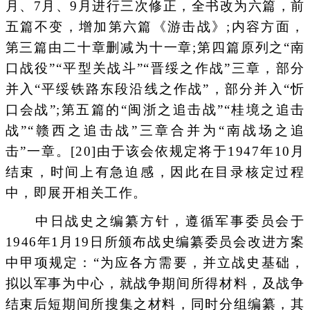
月、7月、9月进行三次修正，全书改为六篇，前
五篇不变，增加第六篇《游击战》;内容方面，
第三篇由二十章删减为十一章;第四篇原列之“南
口战役”“平型关战斗”“晋绥之作战”三章，部分
并入“平绥铁路东段沿线之作战”，部分并入“忻
口会战”;第五篇的“闽浙之追击战”“桂境之追击
战”“赣西之追击战”三章合并为“南战场之追
击”一章。[20]由于该会依规定将于1947年10月
结束，时间上有急迫感，因此在目录核定过程
中，即展开相关工作。
中日战史之编纂方针，遵循军事委员会于
1946年1月19日所颁布战史编纂委员会改进方案
中甲项规定：“为应各方需要，并立战史基础，
拟以军事为中心，就战争期间所得材料，及战争
结束后短期间所搜集之材料，同时分组编纂，其