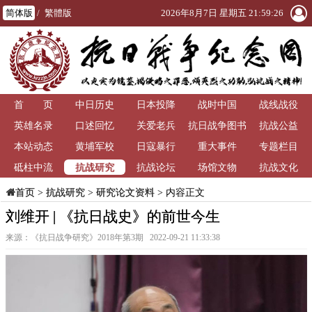
简体版
/
繁體版
2026年8月7日 星期五 21:59:28
首 页
中日历史
日本投降
战时中国
战线战役
英雄名录
口述回忆
关爱老兵
抗日战争图书
抗战公益
本站动态
黄埔军校
日寇暴行
重大事件
馆
专题栏目
抗战研究
砥柱中流
抗战论坛
场馆文物
抗战文化
>
抗战研究
>
研究论文资料
> 内容正文
首页
刘维开 | 《抗日战史》的前世今生
来源：《抗日战争研究》2018年第3期 2022-09-21 11:33:38