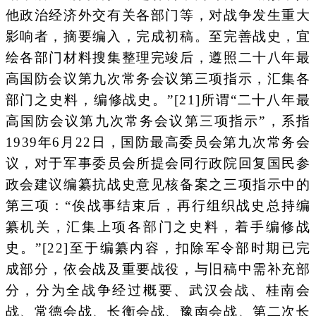
他政治经济外交有关各部门等，对战争发生重大
影响者，摘要编入，完成初稿。至完善战史，宜
绘各部门材料搜集整理完竣后，遵照二十八年最
高国防会议第九次常务会议第三项指示，汇集各
部门之史料，编修战史。”[21]所谓“二十八年最
高国防会议第九次常务会议第三项指示”，系指
1939年6月22日，国防最高委员会第九次常务会
议，对于军事委员会所提会同行政院回复国民参
政会建议编纂抗战史意见核备案之三项指示中的
第三项：“俟战事结束后，再行组织战史总持编
纂机关，汇集上项各部门之史料，着手编修战
史。”[22]至于编纂内容，扣除军令部时期已完
成部分，依会战及重要战役，与旧稿中需补充部
分，分为全战争经过概要、武汉会战、桂南会
战、常德会战、长衡会战、豫南会战、第二次长