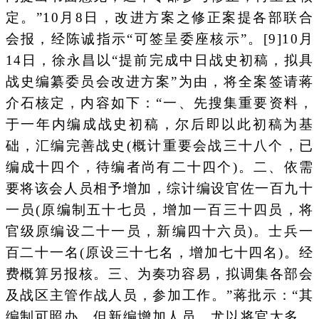
定。”10月8日，改进方案之修正案提各部联合
会报，经陈诚指示“可签呈委座核示”。[9]10月
14日，徐永昌以“提前完成中日战史初稿，拟具
战史编纂委员会改进方案”为由，将全案签请蒋
介石核定，内容如下：“一、先搜集重要资料，
于一年内编成战史初稿，尔后即以此初稿为基
础，汇编完善战史(概计重要会战三十八个，已
编成十四个，待编者尚有二十四个)。二、依需
要将该会人员相予增加，综计编设官佐一百九十
一员(原编制五十七员，增加一百三十四员，将
官级原编设二十一员，新编四十六员)。士兵一
百二十一名(原设三十七名，增加七十四名)。经
费概算另报核。三、为奏功容易，拟调集各部会
及战区主管作战人员，参加工作。”蒋批示：“其
编制可照办，但新编增加人员，尤以将官太多，