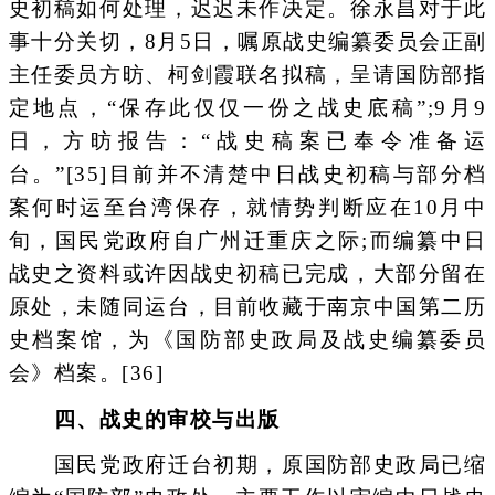
史初稿如何处理，迟迟未作决定。徐永昌对于此
事十分关切，8月5日，嘱原战史编纂委员会正副
主任委员方昉、柯剑霞联名拟稿，呈请国防部指
定地点，“保存此仅仅一份之战史底稿”;9月9
日，方昉报告：“战史稿案已奉令准备运
台。”[35]目前并不清楚中日战史初稿与部分档
案何时运至台湾保存，就情势判断应在10月中
旬，国民党政府自广州迁重庆之际;而编纂中日
战史之资料或许因战史初稿已完成，大部分留在
原处，未随同运台，目前收藏于南京中国第二历
史档案馆，为《国防部史政局及战史编纂委员
会》档案。[36]
四、战史的审校与出版
国民党政府迁台初期，原国防部史政局已缩