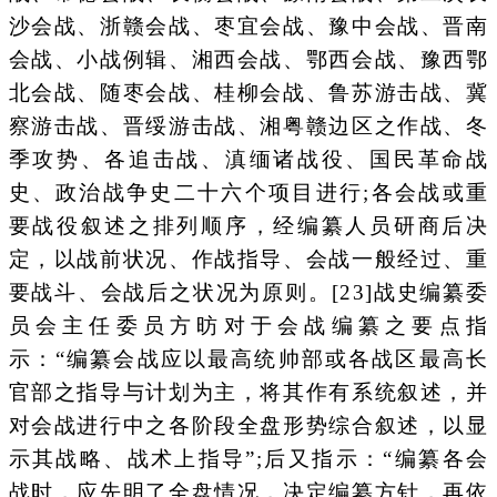
沙会战、浙赣会战、枣宜会战、豫中会战、晋南
会战、小战例辑、湘西会战、鄂西会战、豫西鄂
北会战、随枣会战、桂柳会战、鲁苏游击战、冀
察游击战、晋绥游击战、湘粤赣边区之作战、冬
季攻势、各追击战、滇缅诸战役、国民革命战
史、政治战争史二十六个项目进行;各会战或重
要战役叙述之排列顺序，经编纂人员研商后决
定，以战前状况、作战指导、会战一般经过、重
要战斗、会战后之状况为原则。[23]战史编纂委
员会主任委员方昉对于会战编纂之要点指
示：“编纂会战应以最高统帅部或各战区最高长
官部之指导与计划为主，将其作有系统叙述，并
对会战进行中之各阶段全盘形势综合叙述，以显
示其战略、战术上指导”;后又指示：“编纂各会
战时，应先明了全盘情况，决定编纂方针，再依