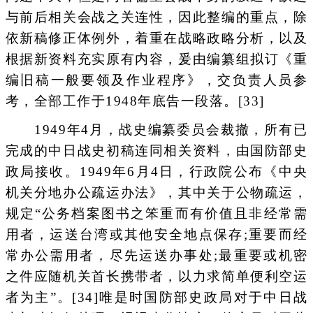
与前后相关会战之关连性，因此整编的重点，除
依新稿修正体例外，着重在战略政略分析，以及
根据新资料充实原有内容，爰由编纂组拟订《重
编旧稿一般要领及作业程序》，交负责人员参
考，全部工作于1948年底告一段落。[33]
1949年4月，战史编纂委员会裁撤，所有已
完成的中日战史初稿连同相关资料，由国防部史
政局接收。1949年6月4日，行政院公布《中央
机关分地办公疏运办法》，其中关于公物疏运，
规定“公务档案图书之笨重而有价值且非经常需
用者，运送台湾或其他安全地点保存;重要而经
常办公需用者，尽先运送办事处;最重要或机密
之件应随机关首长携带者，以力求简单便利空运
者为主”。[34]唯是时国防部史政局对于中日战