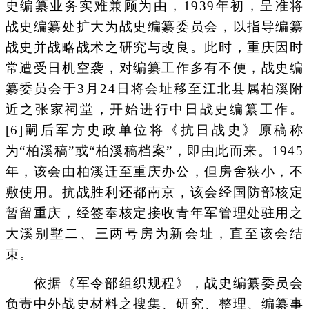
史编纂业务实难兼顾为由，1939年初，呈准将
战史编纂处扩大为战史编纂委员会，以指导编纂
战史并战略战术之研究与改良。此时，重庆因时
常遭受日机空袭，对编纂工作多有不便，战史编
纂委员会于3月24日将会址移至江北县属柏溪附
近之张家祠堂，开始进行中日战史编纂工作。
[6]嗣后军方史政单位将《抗日战史》原稿称
为“柏溪稿”或“柏溪稿档案”，即由此而来。1945
年，该会由柏溪迁至重庆办公，但房舍狭小，不
敷使用。抗战胜利还都南京，该会经国防部核定
暂留重庆，经签奉核定接收青年军管理处驻用之
大溪别墅二、三两号房为新会址，直至该会结
束。
依据《军令部组织规程》，战史编纂委员会
负责中外战史材料之搜集、研究、整理、编纂事