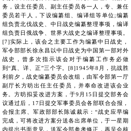
务，设主任委员、副主任委员各一人，专、兼任
委员若干人，下设编纂组、编译组等单位;编纂
组负责北伐战史、中日战史编纂整理事项，编译
组负责日俄战争、世界大战史之编译整理事项。
[7]实际上，该会之主要工作为编纂中日战史，
军令部部长徐永昌以中日战史为中国第一部对外
战史，曾多次指示该会对于编纂工作务必做
到“真、详、正”三个字。[8]1945年8月，抗战胜
利前夕，战史编纂委员会改组，由军令部第一厅
副厅长方昉出任主任委员，并奉命改进该会业
务。方昉拟妥改进方案，于9月15日提交部务会
议通过后，17日提交军事委员会各部联合会报，
会报主席、军政部部长陈诚裁示：“战史应早编
完成，可将改进方案分送各出席单位，于一星期
内提出书面意见，送军令部参考修正，再呈会核