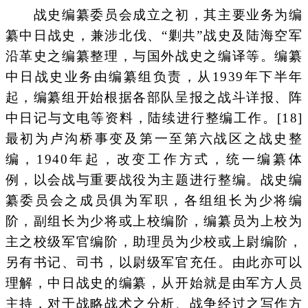
战史编纂委员会成立之初，其主要业务为编
纂中日战史，兼涉北伐、“剿共”战史及陆海空军
沿革史之编纂整理，与国外战史之编译等。编纂
中日战史业务由编纂组负责，从1939年下半年
起，编纂组开始根据各部队呈报之战斗详报、阵
中日记与文电等资料，陆续进行整编工作。[18]
最初为卢沟桥事变及第一至第六战区之战史整
编，1940年起，改变工作方式，统一编纂体
例，以会战与重要战役为主题进行整编。战史编
纂委员会之成员俱为军职，各组组长为少将编
阶，副组长为少将或上校编阶，编纂员为上校为
主之校级军官编阶，助理员为少校或上尉编阶，
另有书记、司书，以尉级军官充任。由此亦可以
理解，中日战史的编纂，从开始就是由军方人员
主持，对于战略战术之分析、战争经过之写作方