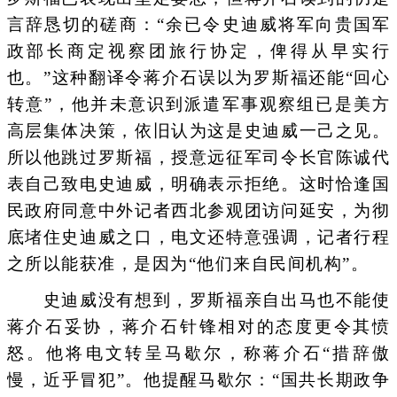
言辞恳切的磋商：“余已令史迪威将军向贵国军
政部长商定视察团旅行协定，俾得从早实行
也。”这种翻译令蒋介石误以为罗斯福还能“回心
转意”，他并未意识到派遣军事观察组已是美方
高层集体决策，依旧认为这是史迪威一己之见。
所以他跳过罗斯福，授意远征军司令长官陈诚代
表自己致电史迪威，明确表示拒绝。这时恰逢国
民政府同意中外记者西北参观团访问延安，为彻
底堵住史迪威之口，电文还特意强调，记者行程
之所以能获准，是因为“他们来自民间机构”。
史迪威没有想到，罗斯福亲自出马也不能使
蒋介石妥协，蒋介石针锋相对的态度更令其愤
怒。他将电文转呈马歇尔，称蒋介石“措辞傲
慢，近乎冒犯”。他提醒马歇尔：“国共长期政争