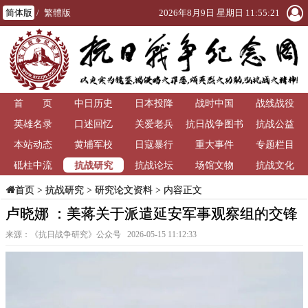
简体版
/
繁體版
2026年8月9日 星期日 11:55:22
首 页
中日历史
日本投降
战时中国
战线战役
英雄名录
口述回忆
关爱老兵
抗日战争图书
抗战公益
本站动态
黄埔军校
日寇暴行
重大事件
馆
专题栏目
抗战研究
砥柱中流
抗战论坛
场馆文物
抗战文化
>
抗战研究
>
研究论文资料
> 内容正文
首页
卢晓娜 ：美蒋关于派遣延安军事观察组的交锋
来源：《抗日战争研究》公众号 2026-05-15 11:12:33