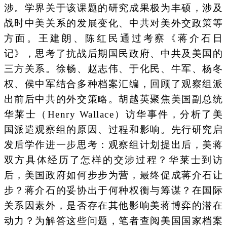
涉。学界关于该课题的研究成果极为丰硕，涉及
战时中美关系的发展变化、中共对美外交政策等
方面。王建朗、陈红民通过考察《蒋介石日
记》，思考了抗战后期国民政府、中共及美国的
三方关系。徐畅、赵志伟、于化民、牛军、杨冬
权、侯中军结合多种档案汇编，回顾了观察组派
出前后中共的外交策略。胡越英聚焦美国副总统
华莱士（Henry Wallace）访华事件，分析了美
国派遣观察组的原因、过程和影响。先行研究启
发后学作进一步思考：观察组计划提出后，美蒋
双方具体经历了怎样的交涉过程？华莱士到访
后，美国政府如何步步为营，最终促成蒋介石让
步？蒋介石的妥协出于何种权衡与筹谋？在国际
关系因素外，是否存在其他影响美蒋博弈的潜在
动力？为解答这些问题，笔者查阅美国国家档案