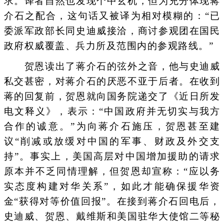
求。译者自然也发现个中玄机，但为充分体现蒋
介石之配合，这句话又被译为相对模糊的：“已
委派军政部长同史迪威接洽，商讨参观团在国民
政府权威覆盖、兵力所及范围内的参观路线。”
贺恩读出了蒋介石的弦外之音，他与史迪威
私交甚密，对蒋介石的厌恶不亚于后者。在收到
蒋的回复前，贺恩就向国务院递交了《近日所发
电文释义》，表示：“中国政府并无切实与我方
合作的诚意。”为向蒋介石施压，贺恩甚至建
议“削减或放缓对中国的军事、财政及外交支
持”。事实上，美国高层对中国增加援助的请求
原本并不乏同情理解，但贺恩却宣称：“应以务
实态度构建对华关系”，如此才能确保援华资
金“获得对等价值回报”。在接到蒋介石回电后，
史迪威、贺恩、戴维斯和美国驻华大使馆二等秘