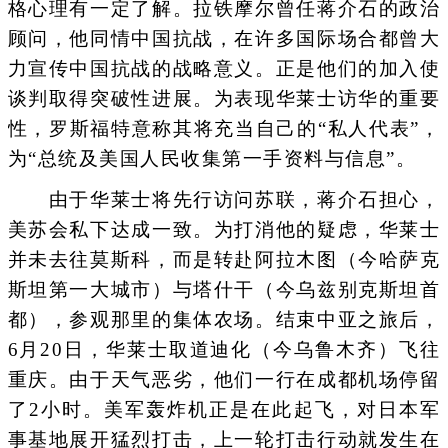
格心理有一定了解。拉铁摩尔曾任蒋介石的政治
顾问，他同情中国抗战，在许多国际场合都曾大
力宣传中国抗战的战略意义。正是他们的加入使
谈判取得突破性进展。为表现华莱士访华的重要
性，罗斯福特意称其将充当自己的“私人代表”，
为“总统及美国人民收集第一手资料与信息”。
由于华莱士将先行访问苏联，蒋介石担心，
美苏会私下达成一致。为打消他的疑虑，华莱士
并未去往莫斯科，而是转赴阿拉木图（今哈萨克
斯坦第一大城市）与塔什干（今乌兹别克斯坦首
都），参观那里的集体农场。结束中亚之旅后，
6月20日，华莱士取道迪化（今乌鲁木齐）飞往
重庆。由于天气恶劣，他们一行在成都机场停留
了2小时。美军轰炸机正是在此起飞，对日本军
事基地展开猛烈打击，上一轮打击行动就发生在