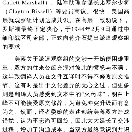
Catlett Marshall）、陆军助理参谋长比塞尔少将
（Clayton Bissell）等要员商议。很快，美国高
层就观察组计划达成共识。在高层一致劝说下，
罗斯福最终下定决心，于1944年2月9日通过中
缅印战区司令部，正式向蒋介石提出派遣观察组
的要求。
美蒋关于派遣观察组的交涉一开始便困难重
重，双方的往来公函充满对彼此的愤怒与不满，
这导致翻译人员在文件互译时不得不修改原文措
辞。这有时是出于文化差异的无心之过，但更多
则是翻译人员感受到文本中的“火药味”，明白上
峰不可能接受原文修辞，为避免冲突升级而有意
为之。然而，译者委婉的表述却给美蒋双方造成
错觉，认为事态尚可回旋，因此大大延长了交涉
过程，增加了沟通成本。当双方最终意识到共识