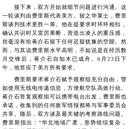
接下来，双方开始就细节问题进行沟通。这
一轮谈判由费里斯代表美方。较之华莱士，费里
斯谈判技术更胜一筹。他在提要求时环环相扣，
确认共识时又雷厉果断，营造出凌人的重压感，
丝毫没有给蒋介石留下任何迟疑犹豫的空隙。然
而，与其说费里斯水平高明，不如说是在经历数
月交锋后，蒋介石自知木已成舟。6月23日下
午，他答应了美方所有要求。
费里斯要求蒋介石赋予观察组充分自由，譬
如使用无线电传递信息，方便航空队高效行动。
蒋介石答复观察组可以携带电台出发，费里斯也
承诺，收集到的任何敌军情报都将与军事委员会
共享。随后，双方谈及最关键的考察路线问题。
费里斯指出：“华北地域广袤，形势错综复杂，