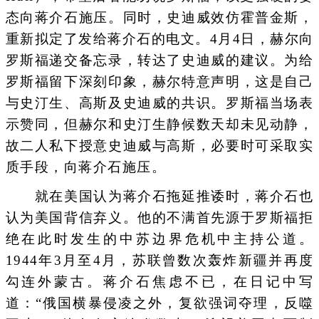
态向蒋介石施压。同时，史迪威效仿霍普金斯，
重新拟定了发给蒋介石的电文。4月4日，赫尔向
罗斯福递交备忘录，转达了史迪威的建议。为给
罗斯福留下深刻印象，赫尔特意声明，这是自己
与史汀生、高斯及史迪威的共识。罗斯福当场表
示赞同，但赫尔和史汀生静候数天却未见动静，
故二人私下授意史迪威与高斯，必要时可采取实
质手段，向蒋介石施压。
就在美国认为蒋介石拖延推诿时，蒋介石也
认为美国背信弃义。他的不满首先源于罗斯福拒
绝在此时发生的中苏边界危机中主持公道。
1944年3月至4月，苏联曾数次轰炸新疆并再度
勾连外蒙古。蒋介石焦虑不已，在日记中写
道：“俄国横暴侵凌之外，复欲强词夺理，反噬