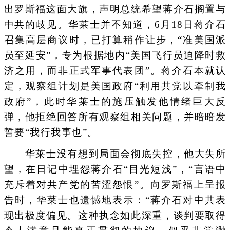
出罗斯福这面大旗，声明总统希望蒋介石搁置与
中共的歧见。华莱士并不知道，6月18日蒋介石
召集高层商议时，已打算稍作让步，“准美国派
员至延安”，专为根据地内“美国飞行员迫降时救
济之用，而非正式军事代表团”。蒋介石本就认
定，观察组计划是美国政府“利用共党以牵制我
政府”，此时华莱士的施压触发他情绪巨大反
弹，他拒绝回答所有观察组相关问题，并暗暗发
誓要“我行我事也”。
华莱士没有想到局面会彻底失控，他大失所
望，在日记中埋怨蒋介石“目光短浅”，“言语中
充斥着对共产党的苦涩怨恨”。向罗斯福上呈报
告时，华莱士也遗憾地表示：“蒋介石对中共表
现出极度偏见。这种执念如此深重，谈判要取得