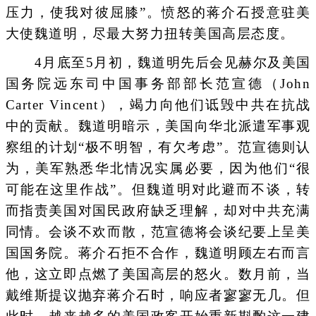
压力，使我对彼屈膝”。愤怒的蒋介石授意驻美
大使魏道明，尽最大努力扭转美国高层态度。
4月底至5月初，魏道明先后会见赫尔及美国
国务院远东司中国事务部部长范宣德（John
Carter Vincent），竭力向他们诋毁中共在抗战
中的贡献。魏道明暗示，美国向华北派遣军事观
察组的计划“极不明智，有欠考虑”。范宣德则认
为，美军熟悉华北情况实属必要，因为他们“很
可能在这里作战”。但魏道明对此避而不谈，转
而指责美国对国民政府缺乏理解，却对中共充满
同情。会谈不欢而散，范宣德将会谈纪要上呈美
国国务院。蒋介石拒不合作，魏道明顾左右而言
他，这立即点燃了美国高层的怒火。数月前，当
戴维斯提议抛弃蒋介石时，响应者寥寥无几。但