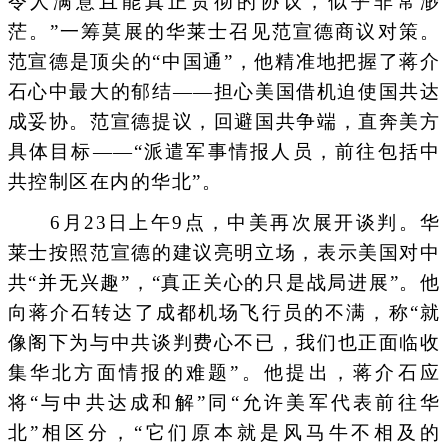
令人满意且能真正贯彻的协议，似乎非常渺
茫。”一筹莫展的华莱士召见范宣德商议对策。
范宣德是顶尖的“中国通”，他精准地把握了蒋介
石心中最大的郁结——担心美国借机迫使国共达
成妥协。范宣德提议，回避国共争端，直奔美方
具体目标——“派遣军事情报人员，前往包括中
共控制区在内的华北”。
6月23日上午9点，中美再次展开谈判。华
莱士按照范宣德的建议亮明立场，表示美国对中
共“并无兴趣”，“真正关心的只是战局进展”。他
向蒋介石转达了成都机场飞行员的不满，称“就
像阁下为与中共谈判费心不已，我们也正面临收
集华北方面情报的难题”。他提出，蒋介石应
将“与中共达成和解”同“允许美军代表前往华
北”相区分，“它们原本就是风马牛不相及的