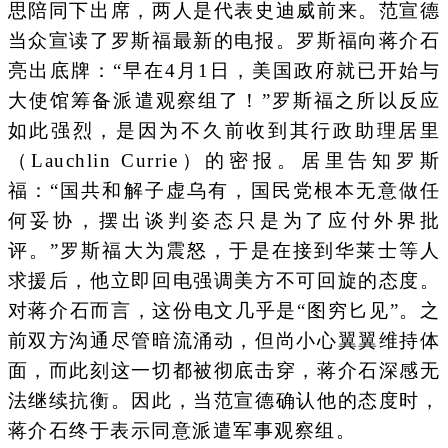
思陪同下出席，两人是代表史迪威前来。范宣德
当众宣读了罗斯福最新的电报。罗斯福向蒋介石
亮出底牌：“早在4月1日，美国政府就已开始与
大使馆筹备派遣观察组了！”罗斯福之所以反应
如此强烈，是因为不久前收到其行政助理居里
（Lauchlin Currie）的密报。居里告知罗斯
福：“国共和解子虚乌有，国民党根本无意做任
何妥协，摆出谈判姿态只是为了应付外界批
评。”罗斯福大为震怒，于是在接到华莱士等人
求援后，他立即回电强调美方不可回旋的态度。
对蒋介石而言，这份电文几乎是“图穷匕见”。之
前双方沟通尽管暗流涌动，但尚小心翼翼维持体
面，而此刻这一切都被彻底击穿，蒋介石深感无
法继续抗衡。因此，当范宣德确认他的态度时，
蒋介石终于表示同意派遣军事观察组。