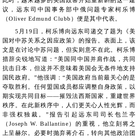
此时，越来越多的美国政客开始重新斟酌这一建
议，远东司中国事务部中俄问题专家柯乐博
（Oliver Edmund Clubb）便是其中代表。
5月19日，柯乐博向远东司递交了题为《美
国对中苏关系之因应政策》的报告。表面上，该
文是在讨论中苏问题，但实则意不在此。柯乐博
措辞尖锐地写道：“美国同中国并肩作战，共同
抗击日本，但这并不意味着美国会无条件地支持
国民政府。”他强调：“美国政府当前最关心的是
夺取胜利。任何盟国成员都应调整自身政策，以
期实现共同目标——摧毁法西斯国家，重建世界
秩序。在此新秩序中，人们更关心人性光辉，而
非强权独裁。”报告引起远东司司长包兰亭
（Joseph W. Ballantine）的重视，他立刻将之
上呈赫尔。必要时抛弃蒋介石，转向其他政治团