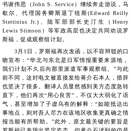
书谢伟思（John S. Service）继续奔走游说，马
歇尔、代理国务卿斯退丁纽斯(Edward Reilly
Stettinius Jr.)、陆军部部长史汀生（Henry
Lewis Stimson）等军政高层也决定共同劝说罗
斯福，促成观察组计划。
3月1日，罗斯福再次发函，以不容辩驳的口
吻宣布：“华北与东北是日军情报重要来源地，
我们计划不久后向那里派遣军事观察组。”与此
前不同，这封电文被直接发给蒋介石本人，措辞
也坚决了很多。翻译人员显然感到美方态度急转
直下，他们再次“用心良苦”，不仅大大弱化了语
气，甚至增加了子虚乌有的解释：“如能抵达出
事地点，则对吾人尽力在该地区收集更真确之情
报当能有所帮助。”此外，原文最关键的要旨是
罗斯福已表现出坚定姿态，但蒋介石读到的仍是