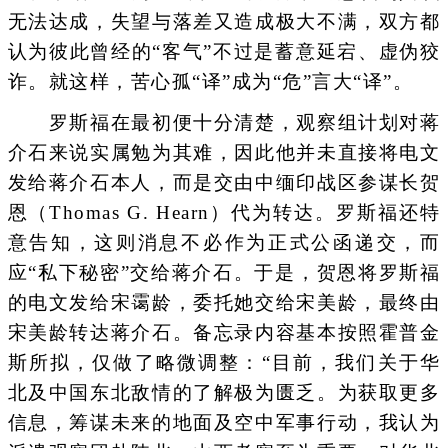
无法达成，失望与落差又造成极大不满，双方都
认为彼此曾经的“客气”不过是蓄意延宕、虚伪狡
诈。就这样，苦心孤“译”成为“危”言大“译”。
罗斯福在最初便十分清楚，观察组计划对蒋
介石来说实属勉为其难，因此他并未直接将电文
发给蒋介石本人，而是交由中缅印战区参谋长贺
恩（Thomas G. Hearn）代为转达。罗斯福还特
意告知，这则消息不必作为正式公函递交，而
应“私下秘密”交给蒋介石。于是，贺恩将罗斯福
的电文发给宋霭龄，委托她交给宋美龄，最终由
宋美龄转达蒋介石。备忘录内容基本按照霍普金
斯所拟，仅做了略微调整：“目前，我们关于华
北及中国东北敌情的了解极为匮乏。为获取更多
信息，筹谋未来的地面及空中军事行动，我认为