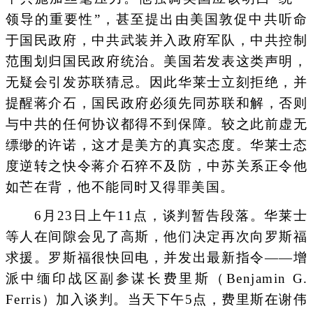
领导的重要性”，甚至提出由美国敦促中共听命
于国民政府，中共武装并入政府军队，中共控制
范围划归国民政府统治。美国若发表这类声明，
无疑会引发苏联猜忌。因此华莱士立刻拒绝，并
提醒蒋介石，国民政府必须先同苏联和解，否则
与中共的任何协议都得不到保障。较之此前虚无
缥缈的许诺，这才是美方的真实态度。华莱士态
度逆转之快令蒋介石猝不及防，中苏关系正令他
如芒在背，他不能同时又得罪美国。
6月23日上午11点，谈判暂告段落。华莱士
等人在间隙会见了高斯，他们决定再次向罗斯福
求援。罗斯福很快回电，并发出最新指令——增
派中缅印战区副参谋长费里斯（Benjamin G.
Ferris）加入谈判。当天下午5点，费里斯在谢伟