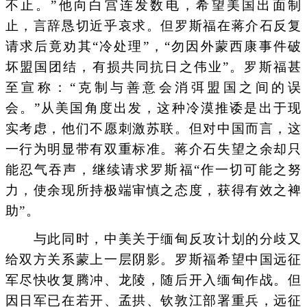
不止。”他向白宫连发数电，希望美国出面制
止，言辞恳切近乎哀求。但罗斯福在蒋介石反复
请求后竟劝其“冷处理”，“勿因外蒙西康事件破
坏盟国团结，有损共同抗日之伟业”。罗斯福甚
至宣称：“克制与善意会消弭盟国之间的误
会。”从美国角度出发，这种冷漠推诿是出于现
实考虑，他们不愿刺激苏联。但对中国而言，这
一行为明显带有双重标准。蒋介石失望之余却只
能忍气吞声，继续请求罗斯福“作一切可能之努
力，使余现所持极端审慎之态度，获得有效之裨
助”。
与此同时，中美关于缅甸反攻计划的分歧又
给双方关系蒙上一层阴影。罗斯福希望中国远征
军尽快收复腾冲、龙陵，随后开入缅甸作战。但
因日军已在若开、孟拱、钦敦江部署重兵，远征