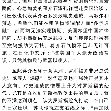
负重任，但对中国增加武器与军费的请求却置若
罔闻。心急如焚的蒋介石派孔祥熙赴美国洽谈，
何应钦也代表蒋介石多次致电史迪威、马歇尔和
贺恩，希望他们能在租借物资调配方面“多予通
融”，然而均无法实现预期。美国希望中国冲锋
陷阵，却不愿提供充足武器，反而屡屡以削减甚
至撤销援助为要挟。蒋介石气愤不已却无计可
施，在日记中怒斥：“彼美国军人毫无政治常
识，只凭其物质与武器以凌人。”
至此蒋介石终于意识到，罗斯福并非只是受
史迪威等人“煽惑”，对华态度趋向强硬正是其本
人意向。对史迪威的憎恶上升为对罗斯福的怨
气，尤其是在收到罗斯福敦促出兵的电文后，蒋
的不满达到顶点，认为罗斯福趁火打劫，在自己
为日寇压境、苏联侵扰左支右绌之际，“再加以