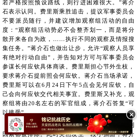
若严格按照预设路线，则行进困难很大。”蒋介
石表示认同。费里斯乘胜追击，提议军事委员会
不要派员随行，并建议增加观察组活动的自由
度：“观察组活动势必不会整齐划一，而是将分
散开来各自为政，……执行不同的观察及情报搜
集任务。”蒋介石也做出让步，允许“观察人员享
有绝对行动自由”，并告知对方可与军事委员会
参谋长何应钦具体商谈。费里斯担心节外生枝，
要求蒋介石提前照会何应钦。蒋介石当场承诺，
费里斯可以在6月24日下午5点会见何应钦，自
己会向何应钦交代相关事宜。费里斯又补充，观
察组将由20名左右的军官组成，蒋介石答复“可
以接受”。
✕
经过这轮谈判，之前阻碍观察组计划的不利
因素都被排除。此时突然发生一段小插曲，蒋介