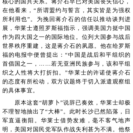
核心的国共关系。蒋介石早已对美国丧失信心，
在他看来，“所谓盟约与誓言，其实皆是为强权
所利用也”。为挽回蒋介石的信任以推动谈判进
展，华莱士遵照罗斯福指示，强调美国力挺中国
作为四大国之一的国际地位。位列大国参与战后
世界秩序重建，这是蒋介石的夙愿。他在给罗斯
福的电报中便曾提出：“中国是战后和平组织的
首倡国之一，……若无亚洲民族参与，该和平组
织之人性将大打折扣。”华莱士的许诺使蒋介石
的态度有所松动，双方议题终于切入派遣观察组
的具体事宜。
原本这套“胡萝卜”说辞已奏效，华莱士却极
不理智地抽出了“大棒”。此时长沙已然陷落，日
军直逼衡阳。华莱士借势发难，毫不客气地声
明，美国对国民党军队作战失利甚为不满。他祭