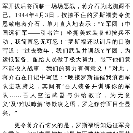
军开拔后将面临一场场恶战，蒋介石为此踟蹰不
已。1944年4月3日，按捺不住的罗斯福责令贺
恩致电蒋介石，单刀直入地表示：“Y军团（中
国远征军——引者注）坐拥美式装备却按兵不
动，我简直忍无可忍！”罗斯福还以训斥的口吻
写道：“过去数年，我们武装并训练Y军团，为
运抵装备、配给人员做了极大努力。眼下他们竟
不能投入战事，我们的努力有何意义！”对此，
蒋介石在日记中写道：“晚接罗斯福催我滇西军
队进攻腾龙，其间有‘吾人装备并训练你的军
队……吾人空运武器与供给教官，为无意
义’及‘难以瞭解’等欺凌之语，罗之狰狞面目全显
矣。”
更令蒋介石恼火的是，罗斯福明知远征军身