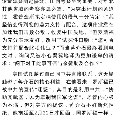
派遣观察团赴陕北、山西考察至为重要，对华北
其他省域的考察亦属必需。”为突出计划的紧迫
性，霍普金斯拟定稿使用的语气十分笃定：“我
坚信会得到您的鼎力支持与配合。这项伟业意在
加速我们击败公敌，收复中国失地。”但罗斯福
为充分表示友好，改用了试探性口吻：“您可否
支持并配合此项伟业？”而当蒋介石最终看到电
文时，询问又被小心翼翼地译为更加谦卑的请
求：“阁下对于此事可否与余赞助及合作？”
美国试图越过自己同中共直接联系，这无疑
触碰了蒋介石的核心利益。在他看来，罗斯福已
被中共的宣传“迷惑”，其目的是利用中共，“协
助其武器，以为牵制我国军之谋”。尽管内心极
为不满，但对美方的提议，蒋介石不好断然拒
绝。他拖延至2月22日才回函，同罗斯福一样，