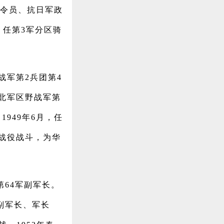
司令员、抗日军政
，任第3军分区骑
战军第2兵团第4
华北军区野战军第
1949年6月，任
战役战斗，为华
64军副军长。
军副军长、军长