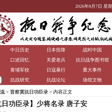
2026年8月7日 星期五
中日历史
日本投降
战时中国
口述回忆
关爱老兵
抗日战争图书馆
黄埔军校
日寇暴行
重大事件
抗战研究
抗战论坛
场馆文物
流
>
晋察冀抗日功臣录
> 内容正文
抗日功臣录】少将名录 唐子安