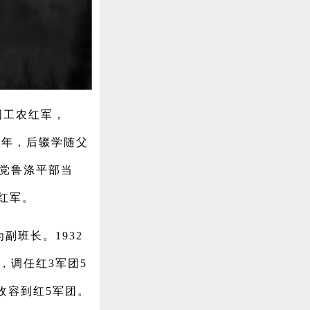
中国工农红军，
三年，后辍学随父
民党鲁涤平部当
红军。
班长。1932
月，调任红3军团5
收容到红5军团。