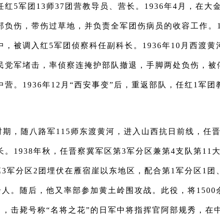
红5军团13师37团营教导员、营长。1936年4月，在
部负伤，带伤过草地，并负责全军团伤病员的收容工作。19
，被调入红5军团侦察科任副科长。1936年10月西渡
民党军堵击，率侦察连掩护部队撤退，手脚两处负伤，被
营。1936年12月“西安事变”后，重返部队，任红1军
时期，随八路军115师东渡黄河，进入山西抗日前线，任
。1938年秋，任晋察冀军区第3军分区兼第4支队第11大
第3军分区2团埋伏在雁宿崖以东地区，配合第1军分区1团
余人。随后，他又率部参加黄土岭围攻战。此役，将150
余名，击毙号称“名将之花”的日军中将指挥官阿部规秀，在