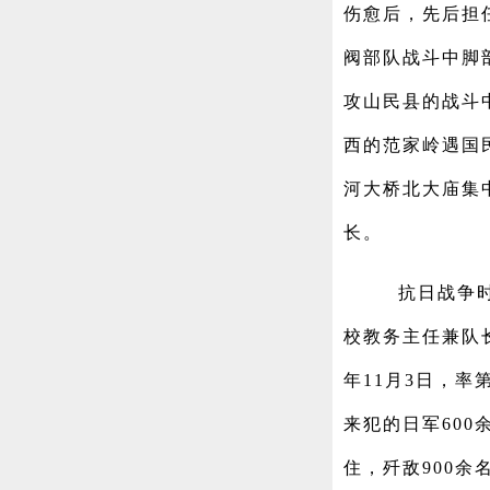
伤愈后，先后担任
阀部队战斗中脚
攻山民县的战斗中
西的范家岭遇国
河大桥北大庙集中
长。
抗日战争
校教务主任兼队长
年11月3日，率
来犯的日军600
住，歼敌900