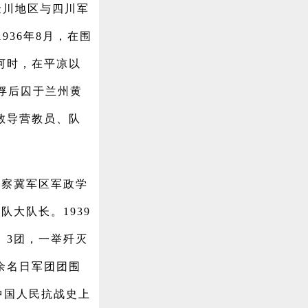
大金川地区与四川军
36年8月，在围
黄河时，在平凉以
俘后囚于兰州黄
团教导营教员、队
晋察冀军区军政学
队大队长。1939
、3团，一举歼灭
0余名日军团团围
中国人民抗战史上