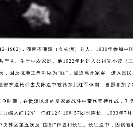
912-1982)，湖南省湘潭（今株洲）县人。1930年参加
国共产党。生于中农家庭。他1922年起进入公祠完小读书
年夏天，因反抗地主盘剥诬为“匪”，被迫离开家乡，进入国
，随部护送枪弹去戈阳途中被赣东北红军俘虏，自愿参加了
战争时期，在贵溪以北的夏家岭战斗中带伤坚持作战，升为副
力编入红12军，任红12军19师57团副连长。1933年7
中央苏区第五次反“围剿”作战和长征。长征途中，因伤被