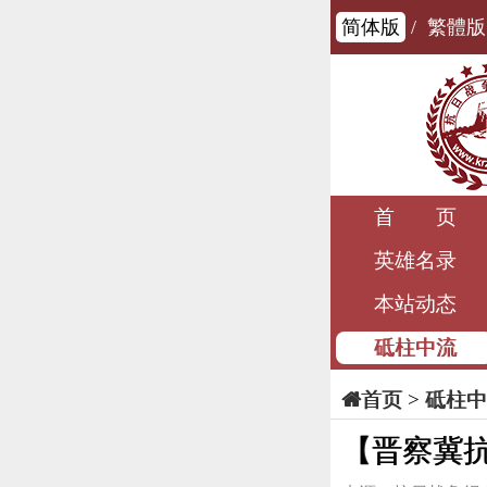
简体版
/
繁體版
首 页
英雄名录
本站动态
砥柱中流
>
砥柱中
首页
【晋察冀