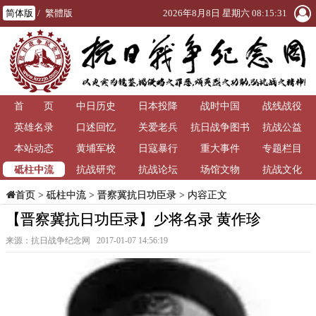
简体版
/
繁體版
2026年8月8日 星期六 08:15:31
首 页
中日历史
日本投降
战时中国
战线战役
英雄名录
口述回忆
关爱老兵
抗日战争图书
抗战公益
本站动态
黄埔军校
日寇暴行
重大事件
馆
专题栏目
砥柱中流
抗战研究
抗战论坛
场馆文物
抗战文化
>
砥柱中流
>
晋察冀抗日功臣录
> 内容正文
首页
【晋察冀抗日功臣录】少将名录 黄作珍
来源：抗日战争纪念网 2017-01-07 14:56:19