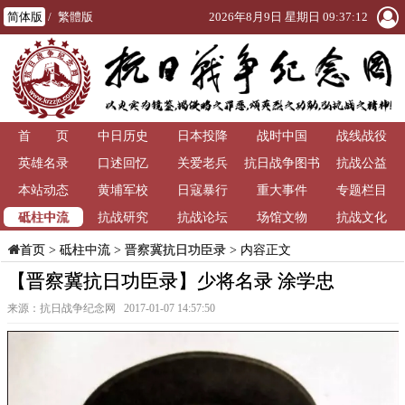
简体版
/
繁體版
2026年8月9日 星期日 09:37:12
首 页
中日历史
日本投降
战时中国
战线战役
英雄名录
口述回忆
关爱老兵
抗日战争图书
抗战公益
本站动态
黄埔军校
日寇暴行
重大事件
馆
专题栏目
砥柱中流
抗战研究
抗战论坛
场馆文物
抗战文化
>
砥柱中流
>
晋察冀抗日功臣录
> 内容正文
首页
【晋察冀抗日功臣录】少将名录 涂学忠
来源：抗日战争纪念网 2017-01-07 14:57:50