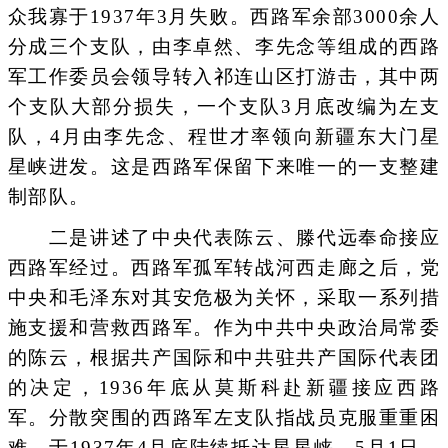
众我寡于1937年3月失败。西路军余部3000余人
分成三个支队，由李卓然、李先念等组成的西路
军工作委员会领导转入祁连山区打游击，其中两
个支队大部分损失，一个支队3月底改编为左支
队，4月由李先念、程世才率领向新疆东大门星
星峡进发。这是西路军保留下来唯一的一支整建
制部队。
二是讲述了中央代表陈云、滕代远奉命接应
西路军经过。西路军孤军转战河西走廊之后，党
中央和毛泽东对其安危极为关怀，采取一系列措
施支援和营救西路军。作为中共中央政治局常委
的陈云，根据共产国际和中共驻共产国际代表团
的决定，1936年底从莫斯科赴新疆接应西路
军。分散突围的西路军左支队指战员克服重重困
难，于1937年4月底陆续抵达星星峡。5月1日，