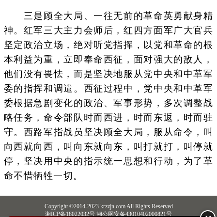
三是顾全大局、一往无前的革命英勇献身精
神。红军三大主力会师后，红四方面军广大官兵
坚定政治立场，绝对听党指挥，以党和革命的根
本利益为重，立即奉命西征，面对强大的敌人，
他们没有畏怯，而是坚决地服从党中央和中革军
委的指挥和调遣。西征过程中，党中央和中革军
委根据急剧变化的政治、军事形势，多次调整战
略任务，命令部队时而西进，时而东返，时而驻
守。西路军指战员坚决顾全大局，服从命令，叫
向西就向西，叫向东就向东，叫打就打，叫停就
停，坚决用中央的指示统一思想和行动，为了革
命不惜牺牲一切。
Copyright ©2014-2023 krzzjn.com All Rights Reserved
湘ICP备18022032号 湘公网安备43010402000821号