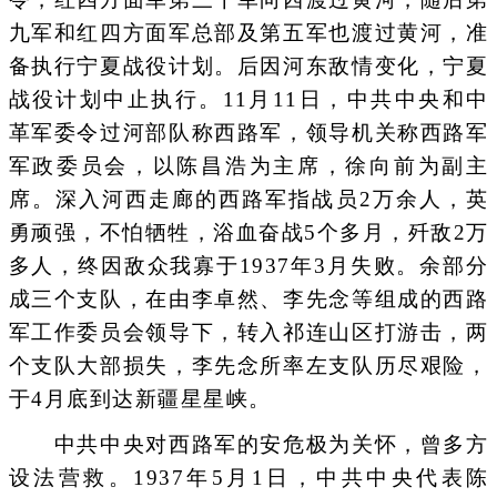
九军和红四方面军总部及第五军也渡过黄河，准
备执行宁夏战役计划。后因河东敌情变化，宁夏
战役计划中止执行。11月11日，中共中央和中
革军委令过河部队称西路军，领导机关称西路军
军政委员会，以陈昌浩为主席，徐向前为副主
席。深入河西走廊的西路军指战员2万余人，英
勇顽强，不怕牺牲，浴血奋战5个多月，歼敌2万
多人，终因敌众我寡于1937年3月失败。余部分
成三个支队，在由李卓然、李先念等组成的西路
军工作委员会领导下，转入祁连山区打游击，两
个支队大部损失，李先念所率左支队历尽艰险，
于4月底到达新疆星星峡。
中共中央对西路军的安危极为关怀，曾多方
设法营救。1937年5月1日，中共中央代表陈