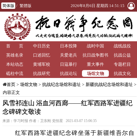
简体版
/
繁體版
2026年8月6日 星期四 14:51:15
首 页
中日历史
日本投降
战时中国
战线战役
英雄名录
口述回忆
关爱老兵
抗日战争图书
抗战公益
本站动态
黄埔军校
日寇暴行
重大事件
馆
专题栏目
场馆文物
砥柱中流
抗战研究
抗战论坛
抗战文化
>
场馆文物
>
抗战纪念场馆和遗址
>
新疆抗战纪念场馆和遗址
>
首页
内容正文
风雪祁连山 浴血河西廊——红军西路军进疆纪
念碑碑文敬读
来源：学习时报 作者：卫东刚 党恒星 2021-03-07 15:06:35
红军西路军进疆纪念碑坐落于新疆维吾尔自