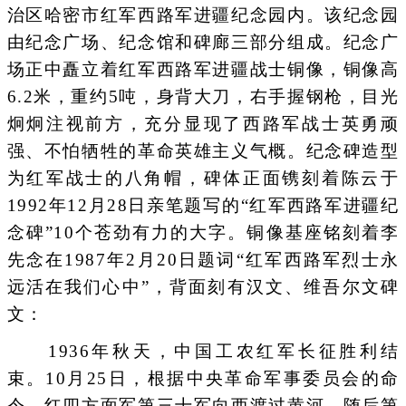
治区哈密市红军西路军进疆纪念园内。该纪念园
由纪念广场、纪念馆和碑廊三部分组成。纪念广
场正中矗立着红军西路军进疆战士铜像，铜像高
6.2米，重约5吨，身背大刀，右手握钢枪，目光
炯炯注视前方，充分显现了西路军战士英勇顽
强、不怕牺牲的革命英雄主义气概。纪念碑造型
为红军战士的八角帽，碑体正面镌刻着陈云于
1992年12月28日亲笔题写的“红军西路军进疆纪
念碑”10个苍劲有力的大字。铜像基座铭刻着李
先念在1987年2月20日题词“红军西路军烈士永
远活在我们心中”，背面刻有汉文、维吾尔文碑
文：
1936年秋天，中国工农红军长征胜利结
束。10月25日，根据中央革命军事委员会的命
令，红四方面军第三十军向西渡过黄河，随后第