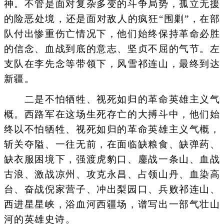
神。不管是面对复杂多变的斗争局势，孤立无援
的险恶处境，还是面对敌人的疯狂“围剿”，在部
队付出惨重伤亡情况下，他们始终保持革命必胜
的信念、血战到底的意志、坚贞不屈的气节。左
支队在李先念等带领下，风雪祁连山，最终到达
新疆。
二是不怕牺牲、视死如归的革命英雄主义气
概。西路军在这场生死存亡的大搏斗中，他们始
终以不怕牺牲、视死如归的革命英雄主义气概，
斩关夺隘、一往无前，在面临缺粮食、缺弹药、
缺衣服困境下，强渡虎豹口、鏖战一条山、血战
古浪、激战凉州、攻克永昌、占领山丹、血染高
台、奋战倪家营子、冲出梨园口、兵败祁连山、
西进星星峡，浴血河西疆场，谱写出一部气壮山
河的英雄史诗。