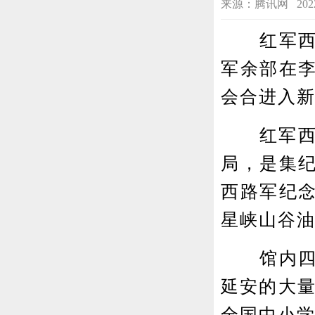
来源：腾讯网 2022-12
红军西路
军余部在
会合进入
红军西路
局，是集
西路军纪
星峡山谷
馆内四壁
延安的大量
全国中小