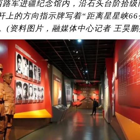
军进疆纪念馆内，沿石头台阶拾级
杆上的方向指示牌写着“距离星星峡66
。(资料图片，融媒体中心记者 王昊鹏