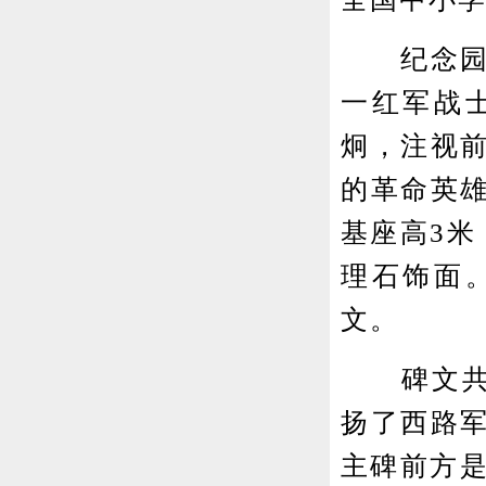
纪念园的
一红军战
炯，注视
的革命英雄
基座高3米
理石饰面
文。
碑文共6
扬了西路
主碑前方是