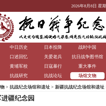
2026年8月8日 星期六
中日历史
日本投降
战时中国
口述回忆
关爱老兵
抗日战争图书馆
黄埔军校
日寇暴行
重大事件
抗战研究
抗战论坛
场馆文物
物
>
抗战纪念场馆和遗址
>
新疆抗战纪念场馆和遗址
军进疆纪念园