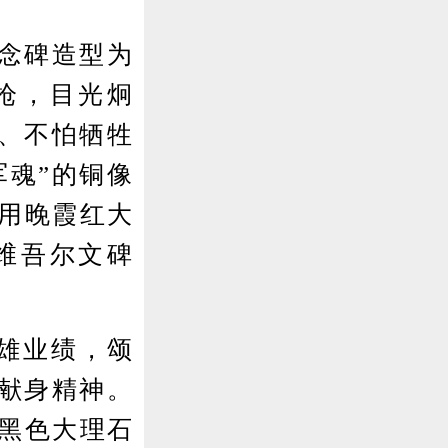
念碑造型为
枪，目光炯
、不怕牺牲
军魂”的铜像
，用晚霞红大
维吾尔文碑
雄业绩，颂
献身精神。
的黑色大理石