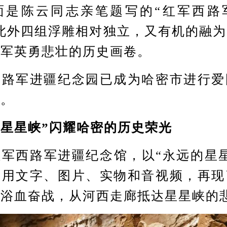
面是陈云同志亲笔题写的“红军西路
此外四组浮雕相对独立，又有机的融
路军英勇悲壮的历史画卷。
军进疆纪念园已成为哈密市进行爱
地。
星峡”闪耀哈密的历史荣光
西路军进疆纪念馆，以“永远的星星
，用文字、图片、实物和音视频，再现
军浴血奋战，从河西走廊抵达星星峡的