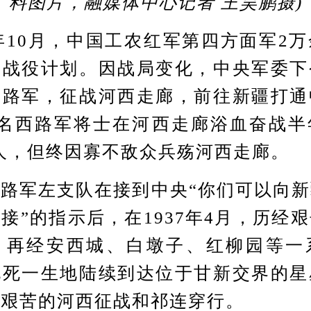
料图片，融媒体中心记者 王昊鹏摄)
10月，中国工农红军第四方面军2
夏战役计划。因战局变化，中央军委下
西路军，征战河西走廊，前往新疆打通
余名西路军将士在河西走廊浴血奋战半
余人，但终因寡不敌众兵殇河西走廊。
军左支队在接到中央“你们可以向新
接”的指示后，在1937年4月，历经
，再经安西城、白墩子、红柳园等一
九死一生地陆续到达位于甘新交界的星
其艰苦的河西征战和祁连穿行。