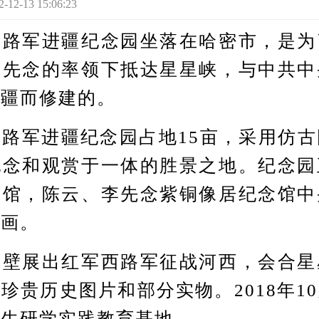
-13 15:06:23
军进疆纪念园坐落在哈密市，是为
李先念的率领下抵达星星峡，与中共中
新疆而修建的。
军进疆纪念园占地15亩，采用仿古
纪念和观赏于一体的胜景之地。纪念园
念馆，陈云、李先念紫铜像居纪念馆中
油画。
展出红军西路军征战河西，会合星
珍贵历史图片和部分实物。2018年1
学生研学实践教育基地。