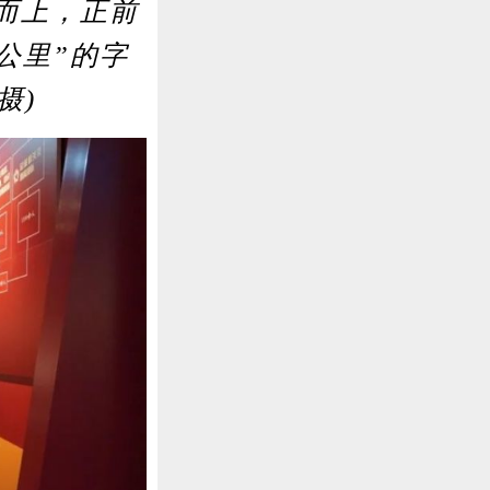
而上，正前
公里”的字
摄)