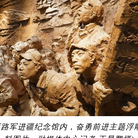
军进疆纪念馆内，奋勇前进主题浮雕