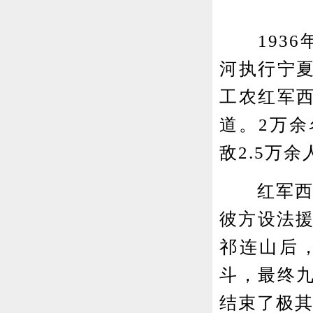
1936年
河执行宁
工农红军
道。2万
敌2.5万
红军西路
彼方设法援
祁连山后
斗，最终
结束了极