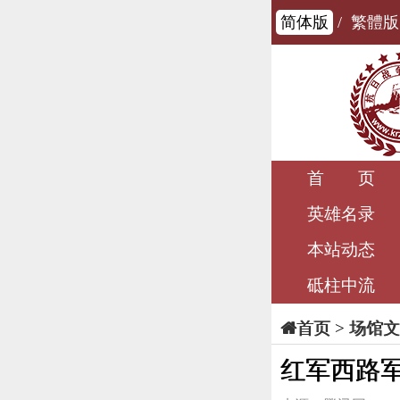
简体版
/
繁體版
首 页
英雄名录
本站动态
砥柱中流
>
场馆文
首页
红军西路