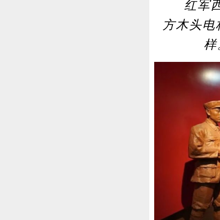
红军西路
方木头电
样