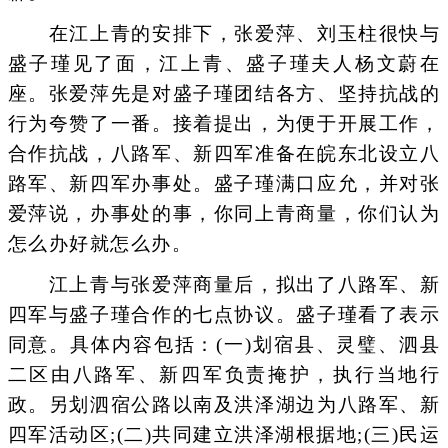
在江上青的安排下，张爱萍、刘玉柱很快与
盛子瑾见了面，江上青、盛子瑾夫人杨文蔚在
座。张爱萍先是对盛子瑾团结各方、坚持抗战的
行为夸赞了一番。接着提出，为便于开展工作，
合作抗战，八路军、新四军准备在皖东北设立八
路军、新四军办事处。盛子瑾满口应允，并对张
爱萍说，办事处的事，你同上青商量，你们认为
怎么办好就怎么办。
江上青与张爱萍商量后，拟出了八路军、新
四军与盛子瑾合作的七点协议。盛子瑾看了表示
同意。具体内容包括：(一)划宿县、灵璧、泗县
二区由八路军、新四军负责掩护，执行当地行
政。另划泗宿公路以南及洪泽湖边为八路军、新
四军活动区;(二)共同建立洪泽湖根据地;(三)民运