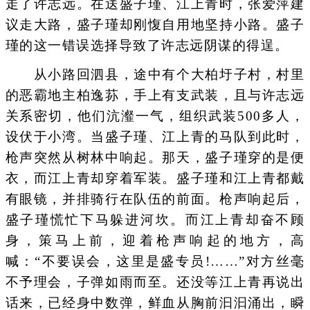
走了许志远。在送盛子瑾、江上青时，张爱萍建
议走大路，盛子瑾却刚愎自用地坚持小路。盛子
瑾的这一错误选择导致了许志远阴谋的得逞。
从小路回泗县，途中有个大柏圩子村，村里
的恶霸地主柏逸荪，手上有支武装，且与许志远
关系密切，他们沆瀣一气，组织武装500多人，
设伏于小湾。当盛子瑾、江上青的马队到此时，
枪声突然从树林中响起。那天，盛子瑾穿的是便
衣，而江上青却穿着军装。盛子瑾和江上青都戴
有眼镜，并排骑行在队伍的前面。枪声响起后，
盛子瑾慌忙下马躲进河坎。而江上青却奋不顾
身，策马上前，迎着枪声响起的地方，高
喊：“不要误会，这里是盛专员!……”对方丝毫
不予理会，子弹如雨而至。还没等江上青再说出
话来，已经身中数弹，鲜血从胸前汩汩涌出，瞬