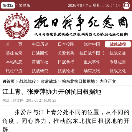
简体版
/
繁體版
2026年8月7日 星期五 16:54:14
战线战役
首 页
中日历史
日本投降
战时中国
英雄名录
口述回忆
关爱老兵
抗日战争图书
抗战公益
本站动态
黄埔军校
日寇暴行
重大事件
馆
专题栏目
砥柱中流
抗战研究
抗战论坛
场馆文物
抗战文化
>
战线战役
>
敌后战场
>
皖东北抗日根据地
> 内容正文
首页
江上青、张爱萍协力开创抗日根据地
来源：论文网 2018-01-27 10:01:25
张爱萍与江上青分处不同的位置，从不同的
角度，同心协力，推动皖东北抗日根据地的开
辟。