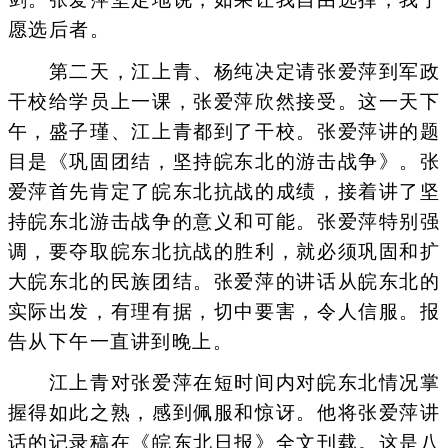
愿选后者。
第二天，江上青、杨纯决定请张爱萍到军政
干校给学员上一课，张爱萍欣然接受。这一天下
午，盛子瑾、江上青都到了干校。张爱萍讲的题
目是《巩固团结，坚持皖东北的游击战争》。张
爱萍首先肯定了皖东北抗战的成绩，接着讲了坚
持皖东北游击战争的意义和可能。张爱萍特别强
调，要夺取皖东北抗战的胜利，就必须巩固和扩
大皖东北的民族团结。张爱萍的讲话从皖东北的
实际出发，有理有据，切中要害，令人信服。报
告从下午一直讲到晚上。
江上青对张爱萍在短时间内对皖东北情况掌
握得如此之熟，感到佩服和惊讶。他将张爱萍讲
话的记录稿在《皖东北日报》全文刊载。这是八