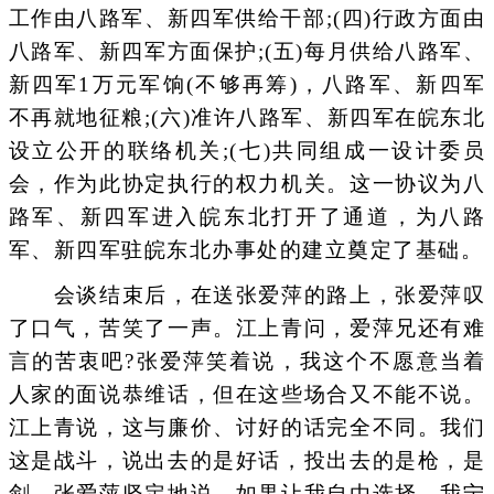
工作由八路军、新四军供给干部;(四)行政方面由
八路军、新四军方面保护;(五)每月供给八路军、
新四军1万元军饷(不够再筹)，八路军、新四军
不再就地征粮;(六)准许八路军、新四军在皖东北
设立公开的联络机关;(七)共同组成一设计委员
会，作为此协定执行的权力机关。这一协议为八
路军、新四军进入皖东北打开了通道，为八路
军、新四军驻皖东北办事处的建立奠定了基础。
会谈结束后，在送张爱萍的路上，张爱萍叹
了口气，苦笑了一声。江上青问，爱萍兄还有难
言的苦衷吧?张爱萍笑着说，我这个不愿意当着
人家的面说恭维话，但在这些场合又不能不说。
江上青说，这与廉价、讨好的话完全不同。我们
这是战斗，说出去的是好话，投出去的是枪，是
剑。张爱萍坚定地说，如果让我自由选择，我宁