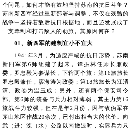
个问题，如何才能有效地坚持苏南的抗日斗争？
苏南新四军经过重新部署与调整，不仅在残酷的
战争中坚持着敌后抗日根据地，而且还发展成了
一支牵制和打击敌人的劲旅。其原因何在？
0
1、
新四军的建制宜小不宜大
1941年3月，为适应严峻的抗日形势，苏南
新四军第6师组建了起来。谭振林任师长兼政
委，罗忠毅为参谋长，下辖两个旅：第16旅旅长
罗忠毅兼任，廖海涛为政委；第18旅旅长为江渭
清、政委为温玉成；另外，还有两个保安司令
部。第6师的装备与兵力相对薄弱，其主力第16
旅战斗力较强，但在是年2月份，因与敌伪军在
茅山地区作战20余次，已付出相当大的代价。向
武（进）溧（水）公路以南撤退时，实际兵力只