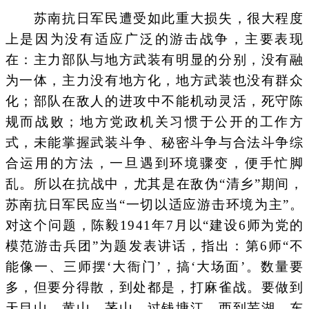
苏南抗日军民遭受如此重大损失，很大程度
上是因为没有适应广泛的游击战争，主要表现
在：主力部队与地方武装有明显的分别，没有融
为一体，主力没有地方化，地方武装也没有群众
化；部队在敌人的进攻中不能机动灵活，死守陈
规而战败；地方党政机关习惯于公开的工作方
式，未能掌握武装斗争、秘密斗争与合法斗争综
合运用的方法，一旦遇到环境骤变，便手忙脚
乱。所以在抗战中，尤其是在敌伪“清乡”期间，
苏南抗日军民应当“一切以适应游击环境为主”。
对这个问题，陈毅1941年7月以“建设6师为党的
模范游击兵团”为题发表讲话，指出：第6师“不
能像一、三师摆‘大衙门’，搞‘大场面’。数量要
多，但要分得散，到处都是，打麻雀战。要做到
天目山、黄山、茅山，过钱塘江，西到芜湖，东