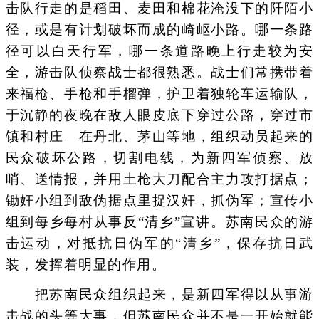
击队行走的是稻田、麦田和棉花淹没下的阡陌小
径，或是有计划破坏而成的崎岖小路。哪一条路
径可以白天行军，哪一条道路晚上行走较为安
全，游击队侦察战士都很熟悉。战士们常携带着
来福枪、手枪和手榴弹，护卫着独轮车运输队，
于沉静的夜晚在敌人眼皮底下穿过公路，穿过市
镇和村庄。在丹北、茅山等地，组织动员起来的
民众破坏公路，切割电线，为新四军侦察、放
哨、送情报，并用土枪大刀配合主力攻打据点；
锄奸小组到敌伪据点里捉汉奸，抓伪军；宣传小
组到每乡每村从事反“清乡”宣讲。苏南民众的游
击运动，对抵抗日伪军的“清乡”，保存抗日武
装，发挥着明显的作用。
把苏南民众组织起来，是新四军得以从事游
击战的头等大事，但苏南民众并不是一开始就能