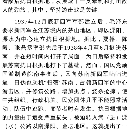
着敌后抗日根据地，发展成了一支牵制和打击敌
人的劲旅，其中，坚持游击战是关键。
1937年12月底新四军军部建立后，毛泽东
要求新四军在江苏境内的茅山地区，即以溧阳、
溧水为中心建立抗日根据地。据此，粟裕、陈
毅、张鼎丞率部先后于1938年4月至6月挺进苏
南，并在短时间内打开了局面，为日后坚持和发
展苏南抗日根据地打下了基础。然而，国民党顽
固派制造皖南事变后，又向苏南新四军咄咄进
逼，日伪也乘机“扫荡”苏南，占领新四军的中心
游击区，并修筑公路，增加据点，烧杀抢掠，使
中共组织、行政机关、民众团体几乎不能照常活
动，队伍中逃跑、变节者时有发生。抗日根据地
的力量由于遭受严重损失，被迫转入武（进）溧
（水）公路以南溧阳、金坛地区。这就提出了一