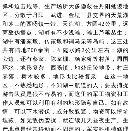
弹和迫击炮等。生产场所大多隐蔽在丹阳延陵地
区，分散于丹阳、武进、金坛三县交界的天荒湖
和茅山的西旸镇一带。天荒湖，方圆42公里，远
离敌伪据点，湖畔有不少浅滩，滩上芦苇丛生；
湖中有潘家墩、传家墩和铜马泉等岛屿，这三处
共有陆地700余亩，互隔水路2公里左右；湖的
旁边，还有蔡家、陈家棚、杨家桥等村落，周围
环水，地形复杂。西旸镇，地处丘陵地带，村庄
零落，树木较多，地形也比较复杂。在这一地
区，不熟悉地形，不知湖中航道的人，要去捕捉
游击队员是很不容易的，而这里的军工物资和工
作人员却可以利用有利的地形隐蔽自己。如有敌
情，可以下水潜伏，或分散躲避，物资可以挖坑
埋藏。如无敌伪袭扰，就连续几天昼夜生产。生
产地点是经常移动而不固定的，军实科机械修理