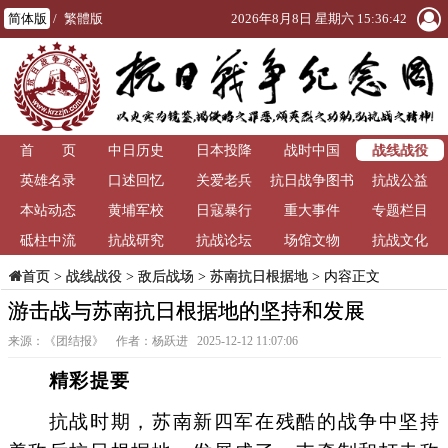
简体版
/
繁體版
2026年8月8日 星期六 15:36:42
战线战役
首 页
中日历史
日本投降
战时中国
英雄名录
口述回忆
关爱老兵
抗日战争图书
抗战公益
本站动态
黄埔军校
日寇暴行
重大事件
馆
专题栏目
砥柱中流
抗战研究
抗战论坛
场馆文物
抗战文化
>
战线战役
>
敌后战场
>
苏南抗日根据地
> 内容正文
首页
游击战与苏南抗日根据地的坚持和发展
来源：《团结报》 作者：杨跃进 2025-12-12 11:07:06
精彩提要
抗战时期，苏南新四军在残酷的战争中坚持