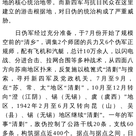
地的核心统治地带。而新四军与抗日民众在这里
建立的游击根据地，对日伪的统治构成了严重威
胁。
日伪军经过充分准备，于7月份开始了规模
空前的“清乡”，调集2个师团的兵力又6个伪军正
规师，配有飞机和汽艇，总计10万余人，以闪电
战、分进合击、拉网合围等多种战术，从四面八
方向苏南地区扑来，反复施以梳篦式“清剿”与搜
索，寻歼新四军及党政机关。7月至9月，
在“苏、常、太”地区“清剿”，10月至12月转
向“澄（江阴）、锡（无锡）、虞（虞西）”地
区，1942年2月至6月又转向昆（山）、吴
（县）、锡（无锡）地区继续“清剿”。一年的军
事“清剿”，敌伪控制了公路干线20条，支线60
多条，构筑据点近400个。据点与据点之间，日