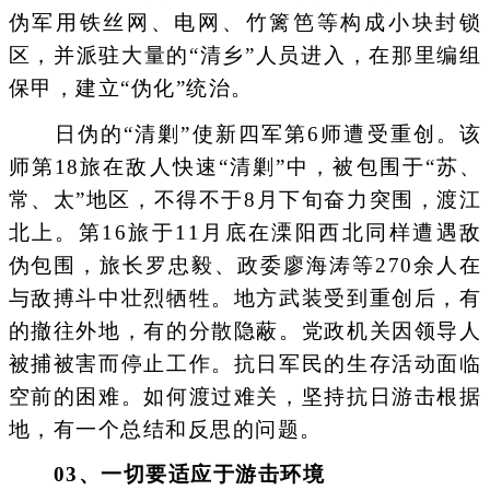
伪军用铁丝网、电网、竹篱笆等构成小块封锁
区，并派驻大量的“清乡”人员进入，在那里编组
保甲，建立“伪化”统治。
日伪的“清剿”使新四军第6师遭受重创。该
师第18旅在敌人快速“清剿”中，被包围于“苏、
常、太”地区，不得不于8月下旬奋力突围，渡江
北上。第16旅于11月底在溧阳西北同样遭遇敌
伪包围，旅长罗忠毅、政委廖海涛等270余人在
与敌搏斗中壮烈牺牲。地方武装受到重创后，有
的撤往外地，有的分散隐蔽。党政机关因领导人
被捕被害而停止工作。抗日军民的生存活动面临
空前的困难。如何渡过难关，坚持抗日游击根据
地，有一个总结和反思的问题。
0
3、
一切要适应于游击环境