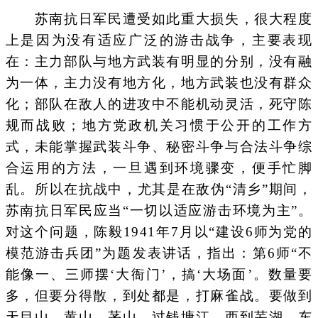
苏南抗日军民遭受如此重大损失，很大程度
上是因为没有适应广泛的游击战争，主要表现
在：主力部队与地方武装有明显的分别，没有融
为一体，主力没有地方化，地方武装也没有群众
化；部队在敌人的进攻中不能机动灵活，死守陈
规而战败；地方党政机关习惯于公开的工作方
式，未能掌握武装斗争、秘密斗争与合法斗争综
合运用的方法，一旦遇到环境骤变，便手忙脚
乱。所以在抗战中，尤其是在敌伪“清乡”期间，
苏南抗日军民应当“一切以适应游击环境为主”。
对这个问题，陈毅1941年7月以“建设6师为党的
模范游击兵团”为题发表讲话，指出：第6师“不
能像一、三师摆‘大衙门’，搞‘大场面’。数量要
多，但要分得散，到处都是，打麻雀战。要做到
天目山、黄山、茅山，过钱塘江，西到芜湖，东