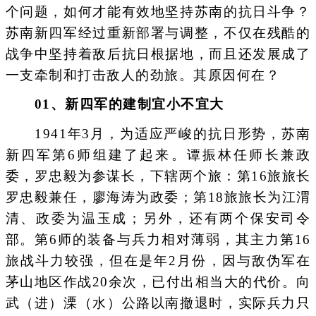
个问题，如何才能有效地坚持苏南的抗日斗争？
苏南新四军经过重新部署与调整，不仅在残酷的
战争中坚持着敌后抗日根据地，而且还发展成了
一支牵制和打击敌人的劲旅。其原因何在？
0
1、
新四军的建制宜小不宜大
1941年3月，为适应严峻的抗日形势，苏南
新四军第6师组建了起来。谭振林任师长兼政
委，罗忠毅为参谋长，下辖两个旅：第16旅旅长
罗忠毅兼任，廖海涛为政委；第18旅旅长为江渭
清、政委为温玉成；另外，还有两个保安司令
部。第6师的装备与兵力相对薄弱，其主力第16
旅战斗力较强，但在是年2月份，因与敌伪军在
茅山地区作战20余次，已付出相当大的代价。向
武（进）溧（水）公路以南撤退时，实际兵力只