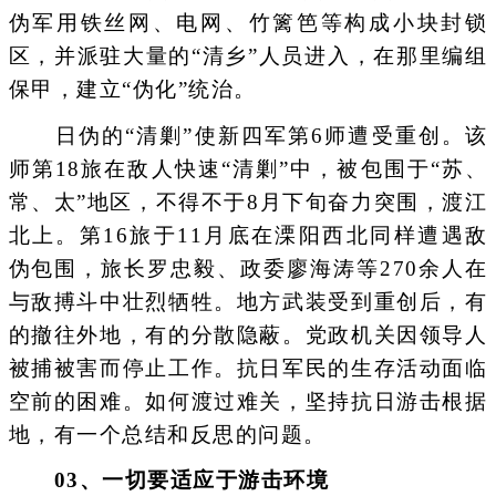
伪军用铁丝网、电网、竹篱笆等构成小块封锁
区，并派驻大量的“清乡”人员进入，在那里编组
保甲，建立“伪化”统治。
日伪的“清剿”使新四军第6师遭受重创。该
师第18旅在敌人快速“清剿”中，被包围于“苏、
常、太”地区，不得不于8月下旬奋力突围，渡江
北上。第16旅于11月底在溧阳西北同样遭遇敌
伪包围，旅长罗忠毅、政委廖海涛等270余人在
与敌搏斗中壮烈牺牲。地方武装受到重创后，有
的撤往外地，有的分散隐蔽。党政机关因领导人
被捕被害而停止工作。抗日军民的生存活动面临
空前的困难。如何渡过难关，坚持抗日游击根据
地，有一个总结和反思的问题。
0
3
、一切要适应于游击环境