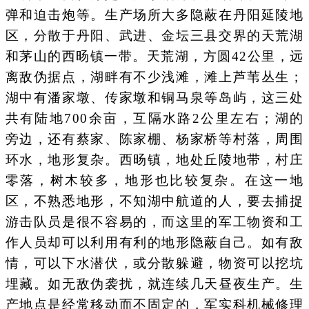
弹和迫击炮等。生产场所大多隐蔽在丹阳延陵地
区，分散于丹阳、武进、金坛三县交界的天荒湖
和茅山的西旸镇一带。天荒湖，方圆42公里，远
离敌伪据点，湖畔有不少浅滩，滩上芦苇丛生；
湖中有潘家墩、传家墩和铜马泉等岛屿，这三处
共有陆地700余亩，互隔水路2公里左右；湖的
旁边，还有蔡家、陈家棚、杨家桥等村落，周围
环水，地形复杂。西旸镇，地处丘陵地带，村庄
零落，树木较多，地形也比较复杂。在这一地
区，不熟悉地形，不知湖中航道的人，要去捕捉
游击队员是很不容易的，而这里的军工物资和工
作人员却可以利用有利的地形隐蔽自己。如有敌
情，可以下水潜伏，或分散躲避，物资可以挖坑
埋藏。如无敌伪袭扰，就连续几天昼夜生产。生
产地点是经常移动而不固定的，军实科机械修理