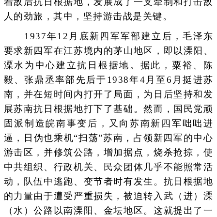
着敌后抗日根据地，发展成了一支牵制和打击敌
人的劲旅，其中，坚持游击战是关键。
1937年12月底新四军军部建立后，毛泽东
要求新四军在江苏境内的茅山地区，即以溧阳、
溧水为中心建立抗日根据地。据此，粟裕、陈
毅、张鼎丞率部先后于1938年4月至6月挺进苏
南，并在短时间内打开了局面，为日后坚持和发
展苏南抗日根据地打下了基础。然而，国民党顽
固派制造皖南事变后，又向苏南新四军咄咄进
逼，日伪也乘机“扫荡”苏南，占领新四军的中心
游击区，并修筑公路，增加据点，烧杀抢掠，使
中共组织、行政机关、民众团体几乎不能照常活
动，队伍中逃跑、变节者时有发生。抗日根据地
的力量由于遭受严重损失，被迫转入武（进）溧
（水）公路以南溧阳、金坛地区。这就提出了一