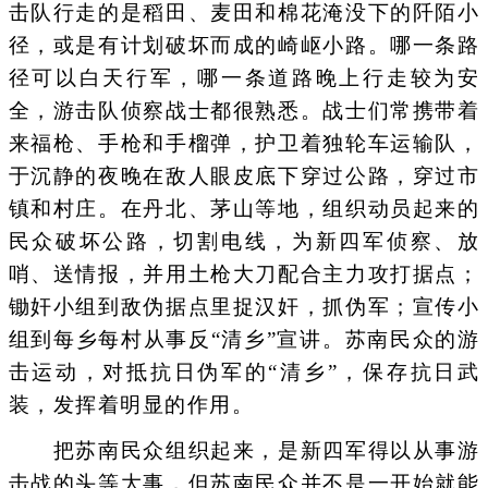
击队行走的是稻田、麦田和棉花淹没下的阡陌小
径，或是有计划破坏而成的崎岖小路。哪一条路
径可以白天行军，哪一条道路晚上行走较为安
全，游击队侦察战士都很熟悉。战士们常携带着
来福枪、手枪和手榴弹，护卫着独轮车运输队，
于沉静的夜晚在敌人眼皮底下穿过公路，穿过市
镇和村庄。在丹北、茅山等地，组织动员起来的
民众破坏公路，切割电线，为新四军侦察、放
哨、送情报，并用土枪大刀配合主力攻打据点；
锄奸小组到敌伪据点里捉汉奸，抓伪军；宣传小
组到每乡每村从事反“清乡”宣讲。苏南民众的游
击运动，对抵抗日伪军的“清乡”，保存抗日武
装，发挥着明显的作用。
把苏南民众组织起来，是新四军得以从事游
击战的头等大事，但苏南民众并不是一开始就能