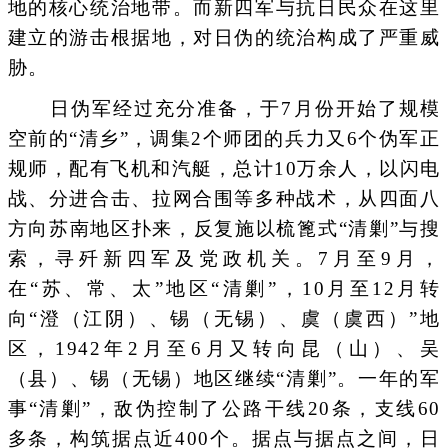
地的核心统治地带。而新四军与抗日民众在这里
建立的游击根据地，对日伪的统治构成了严重威
胁。
日伪军经过充分准备，于7月份开始了规模
空前的“清乡”，调集2个师团的兵力又6个伪军正
规师，配有飞机和汽艇，总计10万余人，以闪电
战、分进合击、拉网合围等多种战术，从四面八
方向苏南地区扑来，反复施以梳篦式“清剿”与搜
索，寻歼新四军及党政机关。7月至9月，
在“苏、常、太”地区“清剿”，10月至12月转
向“澄（江阴）、锡（无锡）、虞（虞西）”地
区，1942年2月至6月又转向昆（山）、吴
（县）、锡（无锡）地区继续“清剿”。一年的军
事“清剿”，敌伪控制了公路干线20条，支线60
多条，构筑据点近400个。据点与据点之间，日