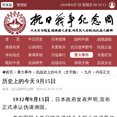
简体版
/
繁體版
2026年8月7日 星期五 08:10:13
首 页
中日历史
日本投降
战时中国
战线战役
英雄名录
口述回忆
关爱老兵
抗日战争图书
抗战公益
重大事件
本站动态
黄埔军校
日寇暴行
馆
专题栏目
砥柱中流
抗战研究
抗战论坛
场馆文物
抗战文化
>
重大事件
>
抗战史上的今天（文字版）
>
九月
> 内容正文
首页
历史上的今天 9月15日
来源：抗日战争纪念网 2018-01-20 10:31:56
1932年9月15日
，日本政府发表声明,宣布
正式承认伪满洲国。