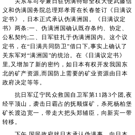
关东军司令兼日驻伪满特命全权大使武藤信
义和伪满国务院总理郑孝胥在长春签订《日满议
定书》，日本正式承认伪满洲国。《日满议定
书》两条:一、伪满洲国确认既存条约、协定、
公私契约;二、日军驻扎于伪满洲国内。这个议
定书，在“日满共同防卫”借口下,事实上确认了
关东军对“满洲国”的统治。在《日满议定书》
里,又增加了新的密约，如日本有权开发我国东
北的矿产资源,而国防上需要的矿业资源由日本
政府决定等等。
抗日军辽宁民众救国自卫军第11路3个团,夜
经平顶山，袭击日霸占的抚顺煤矿，杀死杨柏堡
矿长渡边宽一，带走大把头郑辅臣，向新宾一带
转移。
下午,国民政府就日本承认伪满事，向日本