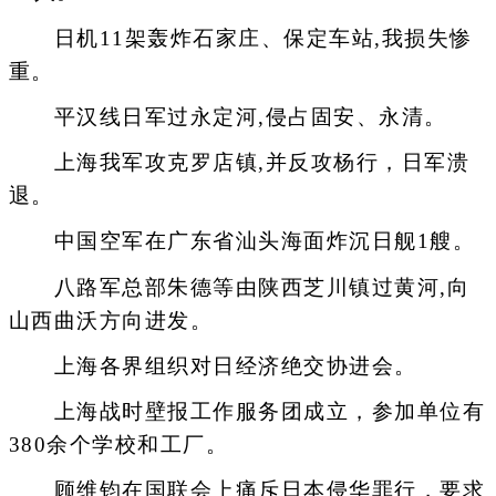
日机11架轰炸石家庄、保定车站,我损失惨
重。
平汉线日军过永定河,侵占固安、永清。
上海我军攻克罗店镇,并反攻杨行，日军溃
退。
中国空军在广东省汕头海面炸沉日舰1艘。
八路军总部朱德等由陕西芝川镇过黄河,向
山西曲沃方向进发。
上海各界组织对日经济绝交协进会。
上海战时壁报工作服务团成立，参加单位有
380余个学校和工厂。
顾维钧在国联会上痛斥日本侵华罪行，要求