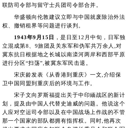
联防司令部与留守士兵团司令部合并。
华盛顿向伦敦建议立即与中国就废除治外法
权、撤销租界等问题进行谈判。
1943年9月15日
，是日至12月中旬，日军独
立混成第8、9旅团及关东军和伪军共万余人,对
冀东抗日根据地之长城以南滦河两岸和西部平原
进行分区“扫荡”,被冀东军民击退。
宋庆龄发表《从香港到重庆》一文,介绍保
卫中国同盟到重庆后的环境与工作。
宋子文向罗斯福提出关于中印緬战区的新计
划，提及由中国人代替史迪威的问题。他说这个
人应对空运司令部以及在中国战场上作战的不管
那一个国家的部队都拥有指挥权。同时,他再次