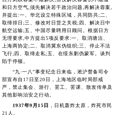
和日方空气,须先解决若干政治问题,再解决蓉案,
并提出:一、华北设立特殊区域，共同防共;二、
取缔排日;三、修改对日货之关税;四、解决日中
航空运输;五、中国尽量聘用日顾问。根据日方
无理要求,中方提出5项反要求:一、取消塘沽、
上海两协定;二、取消冀东伪组织;三、停止不法
飞行;四、取缔走私;五、在绥东剿伪蒙军。谈判
陷于停顿。
“九·一八”事变纪念日来临，淞沪瞀备司令
部宣布自17日至20日，上海地区临时局部戒
严，禁止集会、游行、罢工、罢课、散发传单及
其他影响治安之行动。
1937年9月15日
，日机轰炸太原，炸死市民
21人。