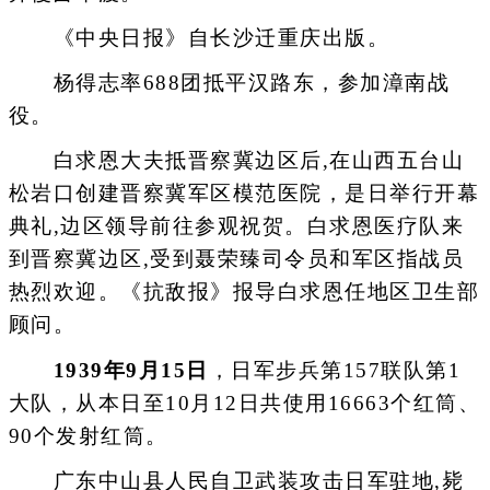
《中央日报》自长沙迁重庆出版。
杨得志率688团抵平汉路东，参加漳南战
役。
白求恩大夫抵晋察冀边区后,在山西五台山
松岩口创建晋察冀军区模范医院，是日举行开幕
典礼,边区领导前往参观祝贺。白求恩医疗队来
到晋察冀边区,受到聂荣臻司令员和军区指战员
热烈欢迎。《抗敌报》报导白求恩任地区卫生部
顾问。
1939年9月15日
，日军步兵第157联队第1
大队，从本日至10月12日共使用16663个红筒、
90个发射红筒。
广东中山县人民自卫武装攻击日军驻地,毙