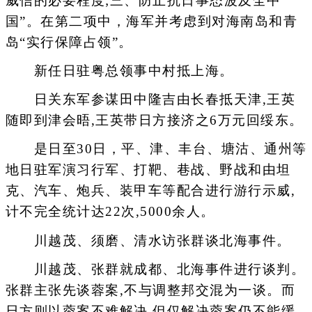
威信的必要程度;三、防止抗日事态波及全中
国”。在第二项中，海军并考虑到对海南岛和青
岛“实行保障占领”。
新任日驻粤总领事中村抵上海。
日关东军参谋田中隆吉由长春抵天津,王英
随即到津会晤,王英带日方接济之6万元回绥东。
是日至30日，平、津、丰台、塘沽、通州等
地日驻军演习行军、打靶、巷战、野战和由坦
克、汽车、炮兵、装甲车等配合进行游行示威,
计不完全统计达22次,5000余人。
川越茂、须磨、清水访张群谈北海事件。
川越茂、张群就成都、北海事件进行谈判。
张群主张先谈蓉案,不与调整邦交混为一谈。而
日方则以蓉案不难解决,但仅解决蓉案仍不能缓