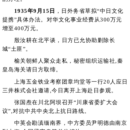
1935年9月15日
，日外务省草拟“中日文化
提携”具体办法。对华文化事业经费从300万元
增至400万元。
殷汝耕在北平谈，日方已允协助剿除长
城“土匪”。
榆关朝鲜人聚众走私，秘密组织运输社,秦
皇岛海关请日方取缔。
上海五金铁业考察团章均堂等一行20人应日
三井株式会社邀请,今日离开上海赴日参观。
张国焘在川北阿坝召开“川康省委扩大会
议”,对抗中共中央北上抗日路线。
中英会勘滇缅南界，中方委员尹明德由南京