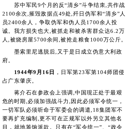
苏中军民9个月的反“清乡”斗争结朿,共作战
2100余次,摧毁敌据点49处,歼日伪军和“清乡”人
员2400余人，争取伪军和伪人员1700余人投
诚。我方损失也大,被抓走和被杀害群众达6.2万
人,被烧房屋5700余间,被抢走粮食1000万公斤。
墨索里尼逃脱后,又于是日成立伪意大利政
府。
1944年9月16日
，日军第23军第104师团侵
占广东肇庆。
蒋介石在参政会上强调,中国现正处于最艰
危的时期,必须加强战斗力,因此必须军令统一，
一切军队必须听命于军委会的调遣,18集团军不
要再扩充编制,更不可在正规军以外另立其他名
目，就地筹饷派款。只有在“军令统一”、“政令