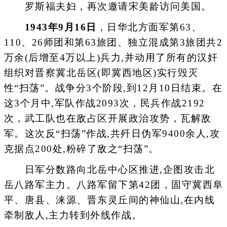
罗斯福夫妇，再次邀请宋美龄访问美国。
1943年9月16日
，日华北方面军第63、
110、26师团和第63旅团、独立混成第3旅团共2
万余(后增至4万以上)兵力,并动用了所有的汉奸
组织对晋察冀北岳区(即冀西地区)实行毁灭
性“扫荡”。战争分3个阶段,到12月10日结束。在
这3个月中,军队作战2093次，民兵作战2192
次，武工队也在敌占区开展政治攻势，瓦解敌
军。这次反“扫荡”作战,共歼日伪军9400余人,攻
克据点200处,粉碎了敌之“扫荡”。
日军分数路向北岳中心区推进,企图攻击北
岳八路军主力。八路军留下第42团，固守冀西阜
平、唐县、涞源、晋东灵丘间的神仙山,在内线
牵制敌人,主力转到外线作战。