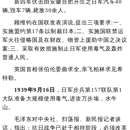
新四军伏击由安徽合肥开出之日军汽车40
辆,毁车7辆,毙敌30余人。
顾维钧在国联发表演说,提出三项要求:一、
实施盟约第17条以制裁日本;二、实施国联禁运
军火往侵略国及在财政、物资上援助中国之决议
案;三、采取有效措施制止日军使用毒气及轰炸
普通人民。
英国首相张伯伦委曲求全,亲飞柏林求见希
特勒。
1939年9月16日
，日军步兵第157联队第1
大队准备大规模使用毒气,进攻万步垴，水牛
山。
毛泽东对中央社、扫荡报、新民报记者谈
话，指出：抗日战争已处于相持阶段，必须改革