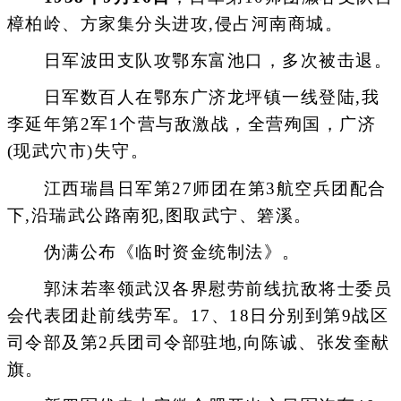
樟柏岭、方家集分头进攻,侵占河南商城。
日军波田支队攻鄂东富池口，多次被击退。
日军数百人在鄂东广济龙坪镇一线登陆,我
李延年第2军1个营与敌激战，全营殉国，广济
(现武穴市)失守。
江西瑞昌日军第27师团在第3航空兵团配合
下,沿瑞武公路南犯,图取武宁、箬溪。
伪满公布《临时资金统制法》。
郭沫若率领武汉各界慰劳前线抗敌将士委员
会代表团赴前线劳军。17、18日分别到第9战区
司令部及第2兵团司令部驻地,向陈诚、张发奎献
旗。