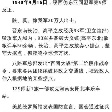
1940年9月16日
，绥西伪东亚同盟军第9师
反正。
陕、冀、豫我军20万人出击。
晋东南长治、高平之敌经我93军(卫立煌部)
猛攻窜入城内，93军并袭破大义镇(高平东北)敌
粮弹车50余辆，长治、高平之敌放弃小据点，坚
守大据点，彻夜鸣枪惊慌万状。
八路军总部发出“百团大战”第二阶段作战命
令，要求各兵团继续破坏敌之交通线，摧毁敌人
伸入根据地的某些据点。
129师新1旅一部攻克河南安阳北丰乐车
站。
美总统罗斯福发表国防宣言。国会通过征兵