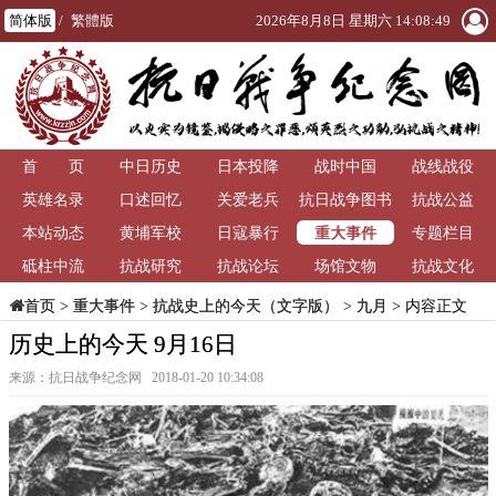
简体版
/
繁體版
2026年8月8日 星期六 14:08:50
首 页
中日历史
日本投降
战时中国
战线战役
英雄名录
口述回忆
关爱老兵
抗日战争图书
抗战公益
重大事件
本站动态
黄埔军校
日寇暴行
馆
专题栏目
砥柱中流
抗战研究
抗战论坛
场馆文物
抗战文化
>
重大事件
>
抗战史上的今天（文字版）
>
九月
> 内容正文
首页
历史上的今天 9月16日
来源：抗日战争纪念网 2018-01-20 10:34:08