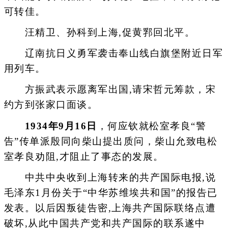
可转佳。
汪精卫、孙科到上海,促黄郛回北平。
辽南抗日义勇军袭击奉山线白旗堡附近日军
用列车。
方振武表示愿离军出国,请宋哲元筹款，宋
约方到张家口面谈。
1934年9月16日
，何应钦就松室孝良“警
告”传单派殷同向柴山提出质问，柴山允致电松
室孝良劝阻,才阻止了事态的发展。
中共中央收到上海转来的共产国际电报,说
毛泽东1月份关于“中华苏维埃共和国”的报告已
发表。以后因叛徒告密,上海共产国际联络点遭
破坏,从此中国共产党和共产国际的联系遂中