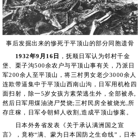
事后发掘出来的惨死于平顶山的部分同胞遗骨
1932年9月16日
，抚顺日军认为邻村千金
堡、栗子沟500余农户与平顶山事有关，乃派日
军200余人至平顶山，将三村男女老少3000余人
连欺带逼集中于平顶山西南山沟，日军用机枪四
面扫射，除一5岁女孩方素荣逃生外，全部被杀,
然后日军用煤油浇尸焚烧;三村民房全被烧光,所
存庄稼，日军令朝鲜人收割,造成平顶山惨案。
日本外务省发表《关于承认满洲国之宣
言》，竟称“满、蒙为日本国防之生命线”，日本