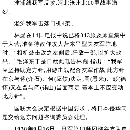
津浦线我军反攻,河北沧州北10里战事激
烈。
淞沪我军击落日机4架。
林彪在14日电报中说已将343旅及师直集中
于大营,准备待敌仰攻大营东平型关友军阵地
时。“相机袭击敌之左侧后,歼敌一部,以扩大战
果。”毛泽东于是日就此电告林彪,指出：“我军
应坚持既定方针,用游击战配合友军作战,此方针
在京与蒋(介石)、何(应钦)决定,周(恩来)、彭(德
怀)又在晋与阎(锡山)当面商定,基本上不应变动
此方针”。
国联大会决定根据中国要求，将日本侵华问
题交给远东问题咨询委员会处理。
1938年9月16日
，日军第10师团濑谷支队自