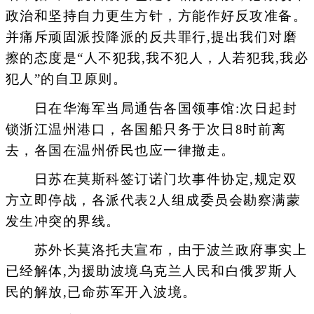
政治和坚持自力更生方针，方能作好反攻准备。
并痛斥顽固派投降派的反共罪行,提出我们对磨
擦的态度是“人不犯我,我不犯人，人若犯我,我必
犯人”的自卫原则。
日在华海军当局通告各国领事馆:次日起封
锁浙江温州港口，各国船只务于次日8时前离
去，各国在温州侨民也应一律撤走。
日苏在莫斯科签订诺门坎事件协定,规定双
方立即停战，各派代表2人组成委员会勘察满蒙
发生冲突的界线。
苏外长莫洛托夫宣布，由于波兰政府事实上
已经解体,为援助波境乌克兰人民和白俄罗斯人
民的解放,已命苏军开入波境。