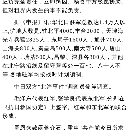
应负完全责任，立即缉凶。杨答中方极愿协助,
但对租界内发生的事不能负责。
据《申报》讯:华北日驻军总数达1.4万人以
上,驻地人数是,驻北平4000,丰台2000，天津海
光寺兵营2825人，东局子1600人，通州700人,
山海关800人,秦皇岛500人,南大寺500人,唐山
400人，塘沽500人,昌黎、深县各300人，其他
在北宁路沿线及留守营等处一百七、八十人不
等,各地驻军均按战时计划编制。
中日双方“北海事件”调査员登岸调查。
毛泽东代表红军,张学良代表东北军,分别在
《抗日救国协定》上签字。红军和东北军的联合
形成。
周恩来致函蒋介石，重申“共产党今日所求