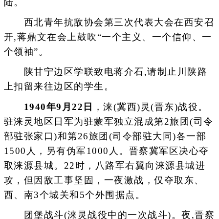
陆。
西北青年抗敌协会第三次代表大会在西安召
开,蒋鼎文在会上鼓吹“一个主义、一个信仰、一
个领袖”。
陕甘宁边区学联致电蒋介石,请制止川陕路
上扣留来往边区的学生。
1940年9月22日
，涞(冀西)灵(晋东)战役。
驻涞灵地区日军为驻蒙军独立混成第2旅团(司令
部驻张家口)和第26旅团(司令部驻大同)各一部
1500人，另有伪军1000人。晋察冀军区决心夺
取涞源县城。22时，八路军右翼向涞源县城进
攻，但因敌工事坚固，一夜激战，仅夺取东、
西、南3个城关和5个外围据点。
团堡战斗(涞灵战役中的一次战斗)。夜,晋察