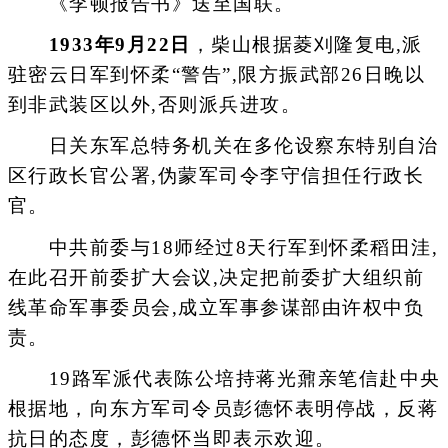
《李顿报告书》送至国联。
1933年9月22日
，柴山根据菱刈隆复电,派
驻密云日军到怀柔“警告”,限方振武部26日晚以
到非武装区以外,否则派兵进攻。
日关东军总特务机关在多伦设察东特别自治
区行政长官公署,伪蒙军司令李守信担任行政长
官。
中共前委与18师经过8天行军到怀柔稻田洼,
在此召开前委扩大会议,决定把前委扩大组织前
线革命军事委员会,成立军事参谋部由许权中负
责。
19路军派代表陈公培持蒋光鼐亲笔信赴中央
根据地，向东方军司令员彭德怀表明停战，反蒋
抗日的态度，彭德怀当即表示欢迎。