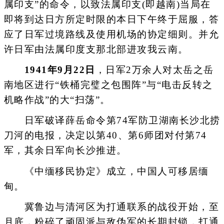
属印支”的命令，以致法属印支(即越南)当局在
即将到达日方所定时限的本日下午终于屈服，答
应了日军过境路线及使用机场的协定细则。并允
许日军由法属印度支那北部进攻我云南。
1941年9月22日
，日军2万余人对太岳之岳
南地区进行“铁桶完璧之包围阵”与“电击反转之
机略作战”的大“扫荡”。
日军破译薛岳命令第74军防卫湖南长沙北捞
刀河的电报，决定以第40、第6师团对付第74
军，其余日军向长沙推进。
《中缅移民协定》成立，中国人可移居缅
甸。
冀鲁边与清河区为打通联系的战役开始，至
月底，粉碎了顽固派与敌伪军的长期封锁，打通