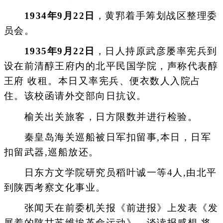
1934年9月22日
，黄郛着手筹划战区整理委
员会。
1935年9月22日
，日人持原武彦屡率宪兵到
设在前清醇王府内的北平民国学院，声称代表醇
王府 收租。本日又率宪兵、便衣数人入院占
住。该校函请外交部向日抗议。
榆关出关旅客，日方限数并进行检验。
秦皇岛海关巡船被日军扣留事,本日，日军
扣留武器,巡船放还。
日东方文学院研究员稻叶诚一等4人,由北平
到陕西考察文化事业。
张闻天在前委机关报《前进报》上发表《发
展着的陕甘苏维埃革命运动》，谈读报感想,将