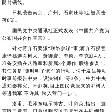
阴封锁线。
日机袭击南京、广州、石家庄等地,被我击
落8架。
国民党中央通讯社正式发表《中国共产党为
公布国共合作宣言》。
针对蒋介石要派“联络参谋”事(蒋介石授意
康译挑选乔树人、萧御寰、李德、李克庭4人，
准备安插在八路军和所属3个师作“联络参谋”，
其任务是“随时明了该军的行动，俾于发生异动
时事前报告中央，设法制止”等3条)，中共中央
通知秦邦宪、叶剑英,阻止囯民党派来的乔树人
等进我军,不许其“踏入营门一步”。
洛甫、毛泽东电示博古、叶剑英,指出：宣
言既已发表，日后谈判应以争取发布共同纲领、