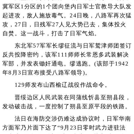
冀军区1分区的1个团向堡内日军士官教导大队发
起进攻，敌人施放毒气。24日晚，八路军再次猛
攻，27日，日残军27人见大势已去，集体投火
自焚。这一战斗，打击了日军气焰。
东北军57军军长缪征流与日军鹫津师团签订
反共投降密约，该军111师师长常恩多武装解决
军部，并发表锄奸通电。缪逃跑。(该部于1942
年8月3日宣布接受八路军领导)。
129师发布山西榆辽战役作战命令。
晋绥边区人民武装在同蒲线忻县至朔县段，
发动破击战，一度控制了朔县至原平段的铁路。
法日在海防交涉仍难达成协议时，日军华南
方面军乃片面下达了“9月23日零时武力进驻法