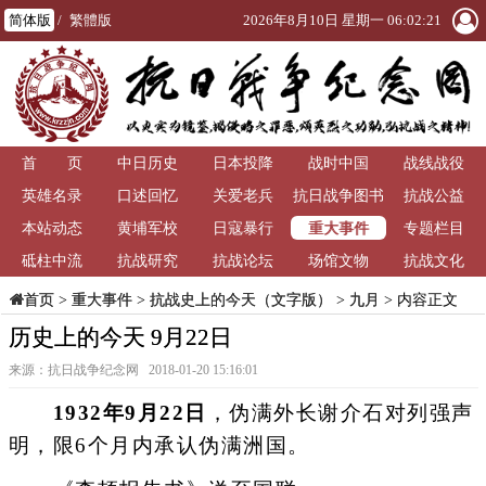
简体版
/
繁體版
2026年8月10日 星期一 06:02:22
首 页
中日历史
日本投降
战时中国
战线战役
英雄名录
口述回忆
关爱老兵
抗日战争图书
抗战公益
重大事件
本站动态
黄埔军校
日寇暴行
馆
专题栏目
砥柱中流
抗战研究
抗战论坛
场馆文物
抗战文化
>
重大事件
>
抗战史上的今天（文字版）
>
九月
> 内容正文
首页
历史上的今天 9月22日
来源：抗日战争纪念网 2018-01-20 15:16:01
1932年9月22日
，伪满外长谢介石对列强声
明，限6个月内承认伪满洲国。