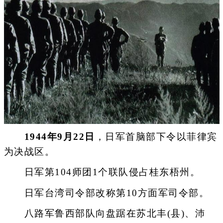
1944年9月22日
，日军首脑部下令以菲律宾
为决战区。
日军第104师团1个联队侵占桂东梧州。
日军台湾司令部改称第10方面军司令部。
八路军鲁西部队向盘踞在苏北丰(县)、沛