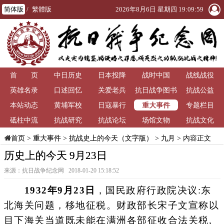
简体版
/
繁體版
2026年8月6日 星期四 19:09:59
首 页
中日历史
日本投降
战时中国
战线战役
英雄名录
口述回忆
关爱老兵
抗日战争图书
抗战公益
重大事件
本站动态
黄埔军校
日寇暴行
馆
专题栏目
砥柱中流
抗战研究
抗战论坛
场馆文物
抗战文化
>
重大事件
>
抗战史上的今天（文字版）
>
九月
> 内容正文
首页
历史上的今天 9月23日
来源：抗日战争纪念网 2018-01-20 15:18:52
1932年9月23日
，国民政府行政院决议:东
北海关问题，移地征税。财政部长宋子文宣称以
目下海关当道既未能在满洲各部征收合法关税,