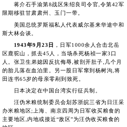
蒋介石手渝第8战区朱绍良司令官,令第42军
限期移驻甘肃肃州、玉门一带。
美国总统罗斯福私人代表威尔基来华途中和
斯大林会谈。
1943年9月23日
，日军1000余人合击北岳
区鹿驼山，抓去45人，当场杀死杨祯一家3口
人。张卫生弟媳因反抗侮辱,被剖开肚子,几个月
的胎儿落在血泊里。另一股日军窜到杨树沟,将
田连书65岁的母亲零剐到致死。
日本决定在中国台湾实行征兵制。
汪伪米粮统制委员会划苏浙皖三省为日汪采
办米粮地区;上海、南京四周为日军收买粮食的
主要地区,内地或接近“敌区”为汪伪收买粮食的