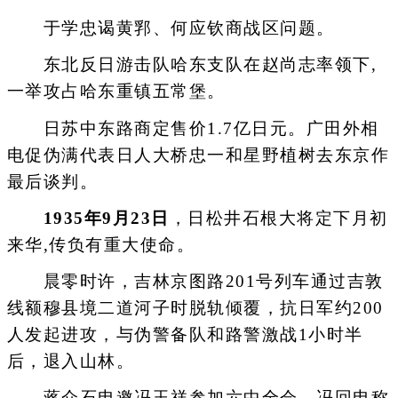
于学忠谒黄郛、何应钦商战区问题。
东北反日游击队哈东支队在赵尚志率领下,
一举攻占哈东重镇五常堡。
日苏中东路商定售价1.7亿日元。广田外相
电促伪满代表日人大桥忠一和星野植树去东京作
最后谈判。
1935年9月23日
，日松井石根大将定下月初
来华,传负有重大使命。
晨零时许，吉林京图路201号列车通过吉敦
线额穆县境二道河子时脱轨倾覆，抗日军约200
人发起进攻，与伪警备队和路警激战1小时半
后，退入山林。
蒋介石电邀冯玉祥参加六中全会，冯回电称