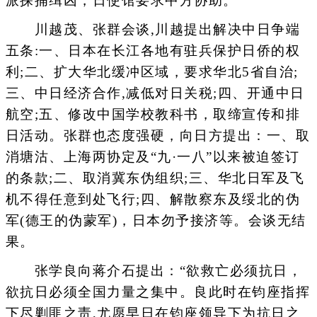
派探捕缉凶，日使馆要求中方协助。
川越茂、张群会谈,川越提出解决中日争端
五条:一、日本在长江各地有驻兵保护日侨的权
利;二、扩大华北缓冲区域，要求华北5省自治;
三、中日经济合作,减低对日关税;四、开通中日
航空;五、修改中国学校教科书，取缔宣传和排
日活动。张群也态度强硬，向日方提出：一、取
消塘沽、上海两协定及“九·一八”以来被迫签订
的条款;二、取消冀东伪组织;三、华北日军及飞
机不得任意到处飞行;四、解散察东及绥北的伪
军(德王的伪蒙军)，日本勿予接济等。会谈无结
果。
张学良向蒋介石提出：“欲救亡必须抗日，
欲抗日必须全国力量之集中。良此时在钧座指挥
下尽剿匪之责,尤愿早日在钧座领导下为抗日之