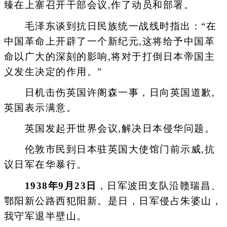
臻在上寨召开干部会议,作了动员和部署。
毛泽东谈到抗日民族统一战线时指出：“在
中国革命上开辟了一个新纪元,这将给予中国革
命以广大的深刻的影响,将对于打倒日本帝国主
义发生决定的作用。”
日机击伤英国许阁森一事，日向英国道歉,
英国表示满意。
英国发起开世界会议,解决日本侵华问题。
伦敦市民到日本驻英国大使馆门前示威,抗
议日军在华暴行。
1938年9月23日
，日军波田支队沿赣瑞昌、
鄂阳新公路西犯阳新。是日，日军侵占朱婆山，
我守军退半壁山。