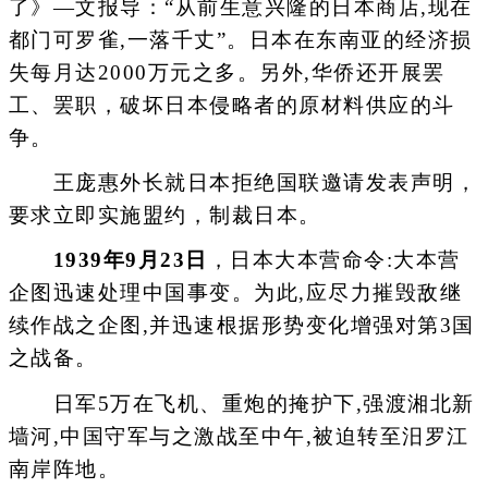
了》—文报导：“从前生意兴隆的日本商店,现在
都门可罗雀,一落千丈”。日本在东南亚的经济损
失每月达2000万元之多。另外,华侨还开展罢
工、罢职，破坏日本侵略者的原材料供应的斗
争。
王庞惠外长就日本拒绝国联邀请发表声明，
要求立即实施盟约，制裁日本。
1939年9月23日
，日本大本营命令:大本营
企图迅速处理中国事变。为此,应尽力摧毁敌继
续作战之企图,并迅速根据形势变化增强对第3国
之战备。
日军5万在飞机、重炮的掩护下,强渡湘北新
墙河,中国守军与之激战至中午,被迫转至汨罗江
南岸阵地。