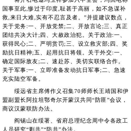
国事至此,惨过于印度,耻甚于高丽，如不急谋补
救,来日大难,实有不忍言及者。”并提建议数点，
关于党务:一、开放党禁;二、开放言论;三、真正
团结共决大计;四、大赦政治犯。关于政治:一、
获得民心;二、严明赏罚;三、设立救灾部;四、奖
励抗日精神;五、起用抗日将领。关于外交:一、
确定国际敌友;二、速赴苏、美切实联络合作。
关于军事:一、立即准备发动抗日军事;二、急速
充实陆空军备。
绥远省主席傅作义召集70师师长王靖国和伊
盟副盟长阿拉坦鄂奇尔开蒙汉共同“防匪”会议，
商议汉蒙联防办法。
阎锡山在绥署、省府总理纪念周中令各政工
人员研究“剿共”“防共”办法。