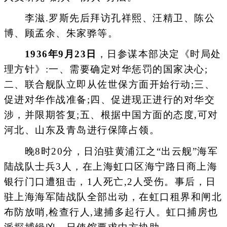
李滋.罗斯先后拜访孔祥熙、汪精卫、陈公
博、顾孟余、朱家骅等。
1936年9月23日
，日参谋本部决定《时局处
理方针》:一、需要确定对华惩罚的国家决心;
二、联合舰队立即从佐世保方面开始行动;三、
促进对华作战准备;四、促进现正进行的对华交
涉，并限期答复;五、根据中国方面的态度,可对
河北、山东及青岛进行保障占领。
晚8时20分，日泊驻黄浦江之“出云舰”海军
陆战队士兵3人，在上海虹口区海宁路日商上海
银行门口遭狙击，1人死亡,2人受伤。事后，日
驻上海海军陆战队全部出动，在虹口租界和闸北
布防放哨,检查行人,逮捕多起行人。虹口捕房也