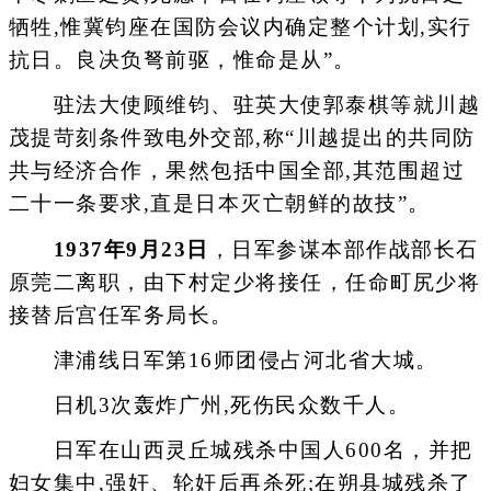
牺牲,惟冀钧座在国防会议内确定整个计划,实行
抗日。良决负弩前驱，惟命是从”。
驻法大使顾维钧、驻英大使郭泰棋等就川越
茂提苛刻条件致电外交部,称“川越提出的共同防
共与经济合作，果然包括中国全部,其范围超过
二十一条要求,直是日本灭亡朝鲜的故技”。
1937年9月23日
，日军参谋本部作战部长石
原莞二离职，由下村定少将接任，任命町尻少将
接替后宫任军务局长。
津浦线日军第16师团侵占河北省大城。
日机3次轰炸广州,死伤民众数千人。
日军在山西灵丘城残杀中国人600名，并把
妇女集中,强奸、轮奸后再杀死;在朔县城残杀了