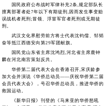
国民政府公布战时军律补充2条,规定部队长
擅离部署者处7年以下有期徒刑,因而发生事变贻
误战机者死刑;冒领、浮冒军官者死刑或无期徒
刑。
武汉文化界慰劳前方将士代表沈钧儒、邹韬
奋等抵江西德安向第29军团献旗。
国民党山东省主席沈鸿烈,河北省主席鹿钟
麟在河北南宫策划反共。
华侨第二届代表大会在香港召开,宋庆龄参
加大会并演说《华侨总动员——庆祝华侨第二届
会员代表大会》，号召华侨总动员，推进华侨的
救国运动。
《新华日报》刊登的《马来亚的华侨怒吼