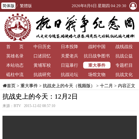
简体版
/
繁體版
2026年8月6日 星期四 04:29:30
首 页
中日历史
日本投降
战时中国
战线战役
英雄名录
口述回忆
关爱老兵
抗日战争图书
抗战公益
重大事件
本站动态
黄埔军校
日寇暴行
馆
专题栏目
砥柱中流
抗战研究
抗战论坛
场馆文物
抗战文化
>
重大事件
>
抗战史上的今天（视频版）
>
十二月
> 内容正文
首页
抗战史上的今天：12月2日
来源：BTV 2015-12-02 08:57:10