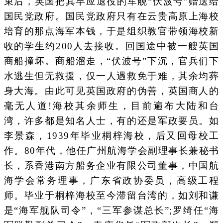
束后，英国把其早应退役的军舰“伏波号”赠送给
国民党政府。国民党政府只有在云贵高原上海校
培育的那点海军本钱，于是组织教官带领海校新
收的学生约200人去接收。回国途中被一艘英国
商船撞坏。商船溜走，“伏波号”下沉，官兵们下
水逃生但无救援，仅一人遇救免于难，其余均葬
身大海。由此可见英国政府的伪善，英国商人的
毫无人道!海校其余师生，目前遍布大陆和台
湾，许多都是知名人士，有的还是军政要员。如
李景森，1939年毕业桐梓海校，后又回母校工
作。80年代，他任广州航海学会副理事长兼秘书
长，系香港南方船务企业有限公司董事，中国航
海学会常务理事，广东省政协委员，高级工程
师。毕业于桐梓海校至今滞留台湾的，如刘和谦
是“海军舰队司令”，“三军参谋总长”;罗绮任“海