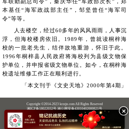
军联勤副总司令”，秦庆华任“军政部次长”，郑
本基任“海军政战部主任”，邹坚曾任“海军司
令”等等。
人去楼空，经过60多年的风风雨雨，人事沉
浮，但海校楼房依旧。1989年，曾就读桐梓海
校的一批老先生，结伴故地重游，怀旧于此。
1996年桐梓县人民政府将海校列为县级文物保
护单位，并申报省级文物单位。如今，在桐梓海
校遗址维修工作正在顺利进行。
「本文刊于《文史天地》2000年第4期」
Copyright ©2014-2023 krzzjn.com All Rights Reserved
湘ICP备18022032号 湘公网安备43010402000821号
✕
中央网信办违法和不良信息举报中心
长沙市互联网违法和不良信息举报中心
不良信息举报电话：0731-85531328 19198230121（微信同号）
纠错电话：18182129125 15116420702
QQ：2652168198