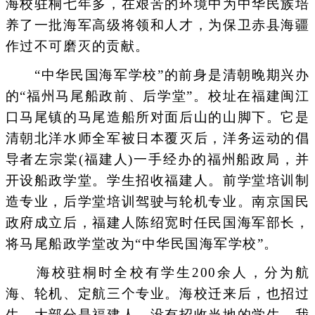
海校驻桐七年多，在艰苦的环境中为中华民族培
养了一批海军高级将领和人才，为保卫赤县海疆
作过不可磨灭的贡献。
“中华民国海军学校”的前身是清朝晚期兴办
的“福州马尾船政前、后学堂”。校址在福建闽江
口马尾镇的马尾造船所对面后山的山脚下。它是
清朝北洋水师全军被日本覆灭后，洋务运动的倡
导者左宗棠(福建人)一手经办的福州船政局，并
开设船政学堂。学生招收福建人。前学堂培训制
造专业，后学堂培训驾驶与轮机专业。南京国民
政府成立后，福建人陈绍宽时任民国海军部长，
将马尾船政学堂改为“中华民国海军学校”。
海校驻桐时全校有学生200余人，分为航
海、轮机、定航三个专业。海校迁来后，也招过
生，大部分是福建人，没有招收当地的学生。我