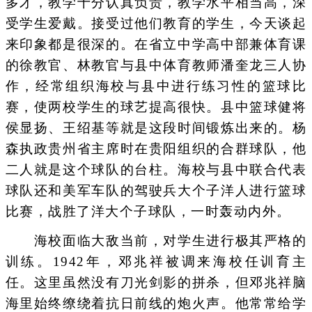
多才，教学十分认真负责，教学水平相当高，深
受学生爱戴。接受过他们教育的学生，今天谈起
来印象都是很深的。在省立中学高中部兼体育课
的徐教官、林教官与县中体育教师潘奎龙三人协
作，经常组织海校与县中进行练习性的篮球比
赛，使两校学生的球艺提高很快。县中篮球健将
侯显扬、王绍基等就是这段时间锻炼出来的。杨
森执政贵州省主席时在贵阳组织的合群球队，他
二人就是这个球队的台柱。海校与县中联合代表
球队还和美军车队的驾驶兵大个子洋人进行篮球
比赛，战胜了洋大个子球队，一时轰动内外。
海校面临大敌当前，对学生进行极其严格的
训练。1942年，邓兆祥被调来海校任训育主
任。这里虽然没有刀光剑影的拼杀，但邓兆祥脑
海里始终缭绕着抗日前线的炮火声。他常常给学