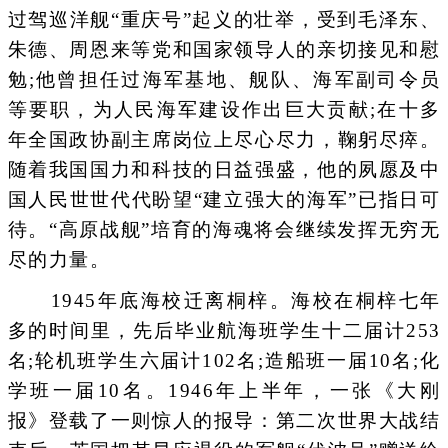
过驾巡洋舰“重庆号”起义的壮举，受到毛泽东、
朱德、周恩来等党和国家领导人的亲切接见和慰
勉;他曾担任过海军基地、舰队、海军副司令员
等要职，为人民海军建设作出巨大贡献;在十多
年全国政协副主席岗位上尽心尽力，鞠躬尽瘁。
随着我国国力和科技的日益强盛，他的夙愿及中
国人民世世代代盼望“建立强大的海军”已指日可
待。“高原战舰”培育的海魂将会继续发挥无穷无
尽的力量。
1945年底海校迁离桐梓。海校在桐梓七年
多的时间里，先后毕业航海班学生十二届计253
名;轮机班学生六届计102名;造船班一届10名;化
学班一届10名。1946年上半年，一张《大刚
报》登载了一则惊人的报导：第二次世界大战结