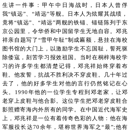
生讲一件事：甲午中日海战时，日本人曾俘
我“镇远”、“靖远”等舰。日本人为炫耀其战绩，
竟将“镇远”、“靖远”两舰的铁锚、锚链陈列于东
京公园里，令华侨和中国留学生无地自容。邓兆
祥亲自题写了“雪甲午耻”制成匾额，悬挂在海校
图书馆的大门上，以激励学生不忘国耻，誓死驱
除倭寇，刻苦学习报效祖国。当时在桐梓海校学
习的许多学生都清楚记得，邓兆祥始终穿着布
鞋。他发誓，抗战不胜利决不穿皮鞋。几十年过
去了，他的好多学生对他的言行仍然铭记在心
头。1990年他的一位学生专程到邓老家，让邓
老穿上皮鞋与他合影。这位学生把邓老穿皮鞋合
影照赠寄海内外所有的同学。在中国近代海军史
上，邓兆祥是一位有着传奇色彩的人物：他在海
军服役长达70余年，堪称世界海军之“最”;他有