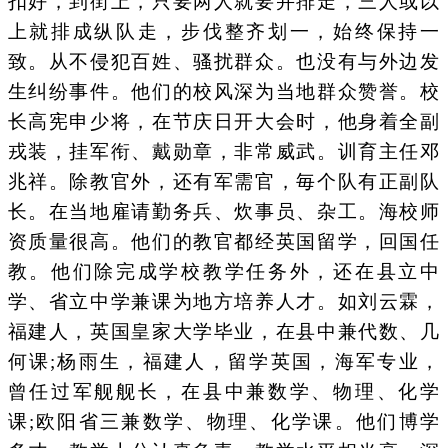
扣好，到街上，只要两人就要并排走，三人或以
上就排成纵队走，步伐整齐划一，始终保持一
致。从不侵犯百姓、骚扰群众。也没有与外边发
生纠纷事件。他们的校风深为当地群众赞誉。校
长高宪申少将，在节庆日开大会时，他身着全副
戎装，挂军衔、戴勋章，非常威武。训育主任邓
兆祥。除教官外，还有军需官，毎个队有正副队
长。在当地雇请勤务兵、炊事员、杂工。海校师
资质量很高。他们的教官都经英国留学，回国任
教。他们除完成学校教学任务外，还在县立中
学、省立中学兼课为地方培养人才。如刘云霖，
福建人，英国皇家大学毕业，在县中兼代数、几
何课;杨雨生，福建人，留学英国，海军专业，
曾任过军舰舰长，在县中兼数学、物理、化学
课;欧阳省三兼数学、物理、化学课。他们博学