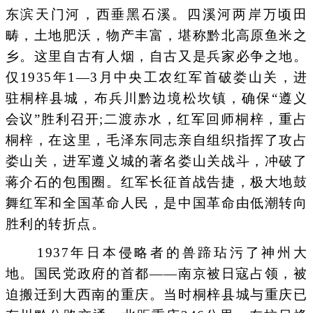
东滨天门河，西垂黑石溪。四溪河两岸万顷田
畴，土地肥沃，物产丰富，堪称黔北高原鱼米之
乡。这里自古有人烟，自古又是兵家必争之地。
仅1935年1—3月中央工农红军首破娄山关，进
驻桐梓县城，布兵川黔边境松坎镇，确保“遵义
会议”胜利召开;二渡赤水，红军回师桐梓，重占
桐梓，在这里，毛泽东同志亲自组织指挥了攻占
娄山关，进军遵义城的著名娄山关战斗，冲破了
蒋介石的包围圈。红军长征首战告捷，极大地鼓
舞红军和全国革命人民，是中国革命由低潮转向
胜利的转折点。
1937年日本侵略者的兽蹄玷污了神州大
地。国民党政府的首都——南京被日寇占领，被
迫搬迁到大西南的重庆。当时桐梓县城与重庆已