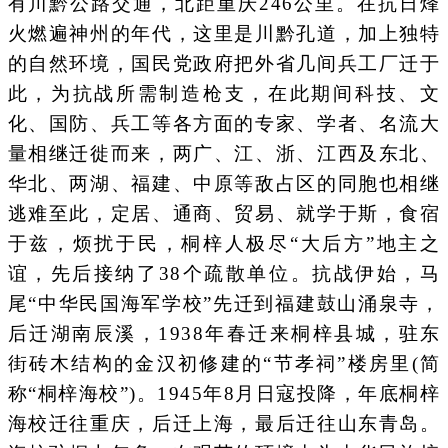
有川黔公路交通，北距重庆246公里。在抗日烽
火燃遍神州的年代，这里是川黔孔道，加上独特
的自然环境，国民党政府把外省几间兵工厂迁于
此，为抗战所需制造枪支，在此期间科技、文
化、国防、兵工等各方面的专家、学者、名流大
量相继迁徙而来，两广、江、浙、江西及东北、
华北、两湖、福建、中原等敌占区的同胞也相继
逃难至此，定居、通商、贸易、就学于斯，食宿
于兹，烦扰于民，桐梓人极尽“大后方”地主之
谊，先后接纳了38个疏散单位。抗战伊始，马
尾“中华民国海军学校”先迁到福建鼓山涌泉寺，
后迁湖南辰溪，1938年春迁来桐梓县城，驻东
街砖木结构的金汉初修建的“节孝祠”楼房里(简
称“桐梓海校”)。1945年8月日寇投降，年底桐梓
海校迁往重庆，后迁上海，最后迁往山东青岛。