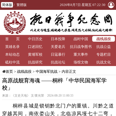
简体版
/
繁體版
2026年8月7日 星期五 07:22:30
战线战役
首 页
中日历史
日本投降
战时中国
英雄名录
口述回忆
关爱老兵
抗日战争图书
抗战公益
本站动态
黄埔军校
日寇暴行
重大事件
馆
专题栏目
砥柱中流
抗战研究
抗战论坛
场馆文物
抗战文化
>
战线战役
>
中国海军抗战
> 内容正文
首页
高原战舰育海魂 ——桐梓「中华民国海军学
校」
来源：《文史天地》 文/黄光荣 2024-08-20 11:00:33
桐梓县城是锁钥黔北门户的重镇。川黔之道
穿越其间，南依娄山关，北临凉风垭七十二弯，