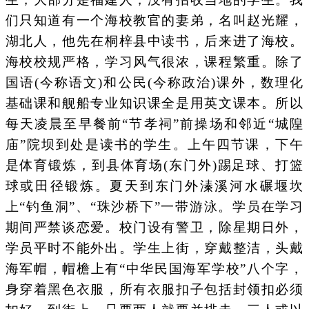
们只知道有一个海校教官的妻弟，名叫赵光耀，
湖北人，他先在桐梓县中读书，后来进了海校。
海校校规严格，学习风气很浓，课程繁重。除了
国语(今称语文)和公民(今称政治)课外，数理化
基础课和舰船专业知识课全是用英文课本。所以
每天凌晨至早餐前“节孝祠”前操场和邻近“城隍
庙”院坝到处是读书的学生。上午四节课，下午
是体育锻炼，到县体育场(东门外)踢足球、打篮
球或田径锻炼。夏天到东门外溱溪河水碾堰坎
上“钓鱼洞”、“珠沙桥下”一带游泳。学员在学习
期间严禁谈恋爱。校门设有警卫，除星期日外，
学员平时不能外出。学生上街，穿戴整洁，头戴
海军帽，帽檐上有“中华民国海军学校”八个字，
身穿着黑色衣服，所有衣服扣子包括封领扣必须