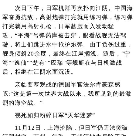
次日下午，日军机群再次扑向江阴。中国海
军奋勇抗敌，高射炮弹打完就用练习弹，练习弹
打完就用高射机枪，日军趁虚而入发动猛
攻，“平海”号弹药库被击穿，眼看战舰无法驾
驶，将士们跳进水中抢护炮弹。由于负伤过重，
舰身倾斜20余度，最终在江岸搁浅。随后，“宁
海”“逸仙”“楚有”“应瑞”等舰艇在与日机激战
后，相继在江阴水面沉没。
亲临要塞观战的德国军官法尔肯豪森感
叹:“这是第一次世界大战以来，我所见到的最激
烈的海空战。”
视死如归粉碎日军“灭华迷梦”
11月12日，上海沦陷，但日军仍无法突破