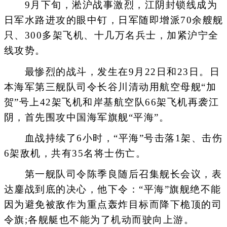
9月下旬，淞沪战事激烈，江阴封锁线成为
日军水路进攻的眼中钉，日军随即增派70余艘舰
只、300多架飞机、十几万名兵士，加紧沪宁全
线攻势。
最惨烈的战斗，发生在9月22日和23日。日
本海军第三舰队司令长谷川清动用航空母舰“加
贺”号上42架飞机和岸基航空队66架飞机再袭江
阴，首先围攻中国海军旗舰“平海”。
血战持续了6小时，“平海”号击落1架、击伤
6架敌机，共有35名将士伤亡。
第一舰队司令陈季良随后召集舰长会议，表
达鏖战到底的决心，他下令：“平海”旗舰绝不能
因为避免被敌作为重点轰炸目标而降下桅顶的司
令旗;各舰艇也不能为了机动而驶向上游。