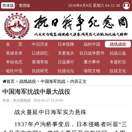
简体版
/
繁體版
2026年8月8日 星期六 04:52:38
战线战役
首 页
中日历史
日本投降
战时中国
英雄名录
口述回忆
关爱老兵
抗日战争图书
抗战公益
本站动态
黄埔军校
日寇暴行
重大事件
馆
专题栏目
砥柱中流
抗战研究
抗战论坛
场馆文物
抗战文化
>
战线战役
>
中国海军抗战
> 内容正文
首页
中国海军抗战中最大战役
来源：库尔勒晚报 2018-03-27 15:35:04
战火蔓延中日海军实力悬殊
1937年卢沟桥事变后，日本侵略者叫嚣“三