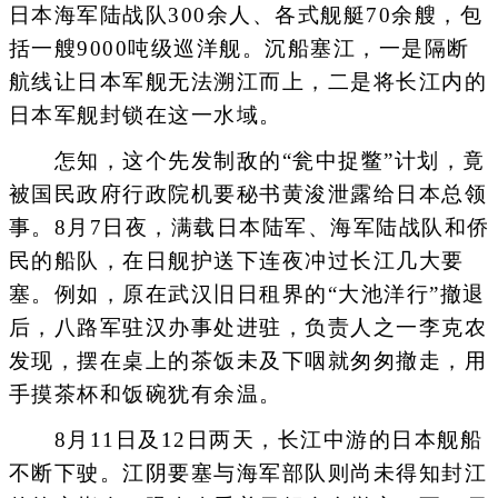
日本海军陆战队300余人、各式舰艇70余艘，包
括一艘9000吨级巡洋舰。沉船塞江，一是隔断
航线让日本军舰无法溯江而上，二是将长江内的
日本军舰封锁在这一水域。
怎知，这个先发制敌的“瓮中捉鳖”计划，竟
被国民政府行政院机要秘书黄浚泄露给日本总领
事。8月7日夜，满载日本陆军、海军陆战队和侨
民的船队，在日舰护送下连夜冲过长江几大要
塞。例如，原在武汉旧日租界的“大池洋行”撤退
后，八路军驻汉办事处进驻，负责人之一李克农
发现，摆在桌上的茶饭未及下咽就匆匆撤走，用
手摸茶杯和饭碗犹有余温。
8月11日及12日两天，长江中游的日本舰船
不断下驶。江阴要塞与海军部队则尚未得知封江