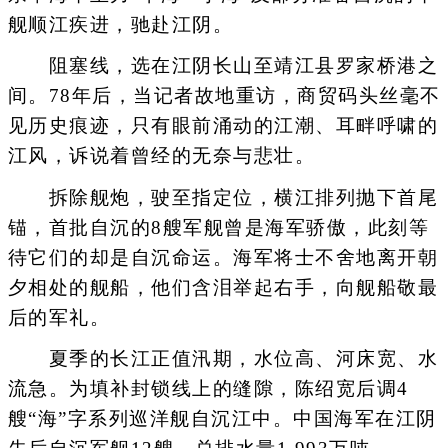
舰顺江疾进，驰赴江阴。
阻塞线，选在江阴长山至靖江县罗家桥港之
间。78年后，当记者故地重访，商贸码头丝毫不
见历史痕迹，只有眼前涌动的江潮、耳畔呼啸的
江风，诉说着曾经的无奈与悲壮。
拆除舰炮，驶至指定位，横江排列抛下首尾
锚，首批自沉的8艘军舰曾是海军骄傲，此刻等
待它们的却是自沉命运。海军将士不舍地离开朝
夕相处的舰船，他们含泪举起右手，向舰船敬最
后的军礼。
夏季的长江正值汛期，水位高、河床宽、水
流急。为填补封锁线上的缝隙，陈绍宽后调4
艘“海”字系列巡洋舰自沉江中。中国海军在江阴