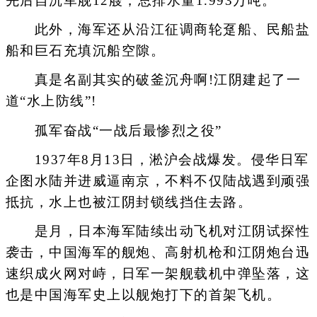
先后自沉军舰12艘，总排水量1.993万吨。
此外，海军还从沿江征调商轮趸船、民船盐
船和巨石充填沉船空隙。
真是名副其实的破釜沉舟啊!江阴建起了一
道“水上防线”!
孤军奋战“一战后最惨烈之役”
1937年8月13日，淞沪会战爆发。侵华日军
企图水陆并进威逼南京，不料不仅陆战遇到顽强
抵抗，水上也被江阴封锁线挡住去路。
是月，日本海军陆续出动飞机对江阴试探性
袭击，中国海军的舰炮、高射机枪和江阴炮台迅
速织成火网对峙，日军一架舰载机中弹坠落，这
也是中国海军史上以舰炮打下的首架飞机。