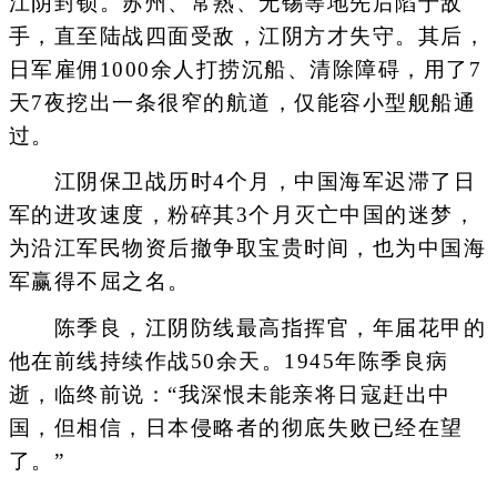
江阴封锁。苏州、常熟、无锡等地先后陷于敌
手，直至陆战四面受敌，江阴方才失守。其后，
日军雇佣1000余人打捞沉船、清除障碍，用了7
天7夜挖出一条很窄的航道，仅能容小型舰船通
过。
江阴保卫战历时4个月，中国海军迟滞了日
军的进攻速度，粉碎其3个月灭亡中国的迷梦，
为沿江军民物资后撤争取宝贵时间，也为中国海
军赢得不屈之名。
陈季良，江阴防线最高指挥官，年届花甲的
他在前线持续作战50余天。1945年陈季良病
逝，临终前说：“我深恨未能亲将日寇赶出中
国，但相信，日本侵略者的彻底失败已经在望
了。”