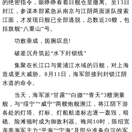
的绝密指令，眼睁睁看着日舰仓皇撤离。至13日
封江，参谋本部紧急从南京与江阴两面派队搜索
江面，才发现日舰已全部逃脱，总数近20艘，包
括旗舰“八重山”号。
功败垂成，扼腕叹息!
破釜沉舟筑起“水下封锁线”
集聚在长江口与黄浦江水域的日舰，对上海
造成更大威胁。8月11日，海军部接到封锁江阴
水道的命令。
当天，海军派“甘露”“白皦”“青天”3艘测量
舰，与“绥宁”“威宁”两艘炮舰溯江，将江阴下游
各处的灯塔、灯标、灯船航道标志逐一轰毁，暗
礁、险滩顿时成为御敌利器。晚间10时，陈绍宽
亲率海军主力“平海”“宁海”及部分准备自沉的军