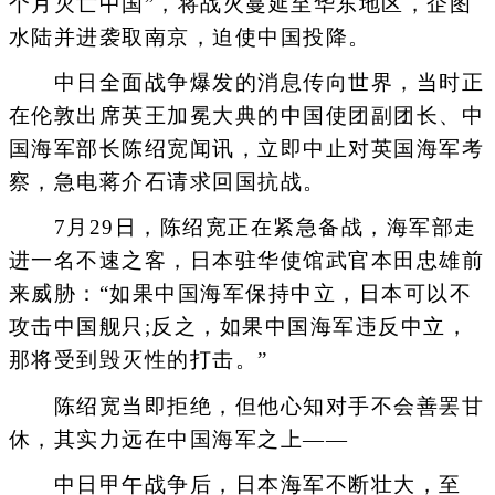
个月灭亡中国”，将战火蔓延至华东地区，企图
水陆并进袭取南京，迫使中国投降。
中日全面战争爆发的消息传向世界，当时正
在伦敦出席英王加冕大典的中国使团副团长、中
国海军部长陈绍宽闻讯，立即中止对英国海军考
察，急电蒋介石请求回国抗战。
7月29日，陈绍宽正在紧急备战，海军部走
进一名不速之客，日本驻华使馆武官本田忠雄前
来威胁：“如果中国海军保持中立，日本可以不
攻击中国舰只;反之，如果中国海军违反中立，
那将受到毁灭性的打击。”
陈绍宽当即拒绝，但他心知对手不会善罢甘
休，其实力远在中国海军之上——
中日甲午战争后，日本海军不断壮大，至