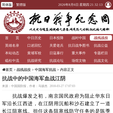
简体版
/
繁體版
2026年8月6日 星期四 21:32:13
战线战役
首 页
中日历史
日本投降
战时中国
英雄名录
口述回忆
关爱老兵
抗日战争图书
抗战公益
本站动态
黄埔军校
日寇暴行
重大事件
馆
专题栏目
砥柱中流
抗战研究
抗战论坛
场馆文物
抗战文化
>
战线战役
>
中国海军抗战
> 内容正文
首页
抗战中的中国海军血战江阴
来源：中国国防报，作者：马骏杰 2018-03-27 17:07:03
抗战爆发之初，南京国民政府为阻止华东日
军沿长江西进，在江阴用沉船和沙石建立了一道
长江阻塞线。担任这条阻塞线防守任务的是陈季