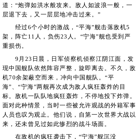
道：“炮弹如洪水般攻来。敌人如波浪一般，一
层退下去，又一层层地冲击过来。”
经过6个小时的激战，“平海”舰击落敌机5
架，阵亡11人，负伤23人。“宁海”舰也受到严
重损伤。
9月23日晨，日军侦察机侦察江阴江面，发
现中国舰队依然阵容严整，旋即离去。不久，敌
机70余架蔽空而来，冲向中国舰队。“平
海”、“宁海”两舰再次成为敌人疯狂轰炸的目
标。敌机一队队地疯狂轰炸，不停地投下炸弹。
面对此种情景，当时一些被允许观战的外籍军事
人员也叹为观止。他们说，自第一次世界大战以
来，还未曾见过如此惨烈的战斗场面。
在敌机的疯狂袭击下，“宁海”舰沉没