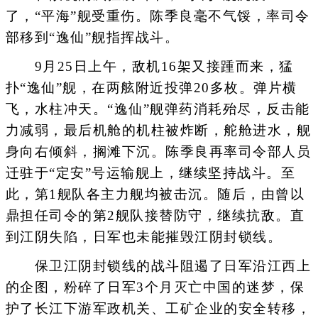
了，“平海”舰受重伤。陈季良毫不气馁，率司令
部移到“逸仙”舰指挥战斗。
9月25日上午，敌机16架又接踵而来，猛
扑“逸仙”舰，在两舷附近投弹20多枚。弹片横
飞，水柱冲天。“逸仙”舰弹药消耗殆尽，反击能
力减弱，最后机舱的机柱被炸断，舵舱进水，舰
身向右倾斜，搁滩下沉。陈季良再率司令部人员
迁驻于“定安”号运输舰上，继续坚持战斗。至
此，第1舰队各主力舰均被击沉。随后，由曾以
鼎担任司令的第2舰队接替防守，继续抗敌。直
到江阴失陷，日军也未能摧毁江阴封锁线。
保卫江阴封锁线的战斗阻遏了日军沿江西上
的企图，粉碎了日军3个月灭亡中国的迷梦，保
护了长江下游军政机关、工矿企业的安全转移，