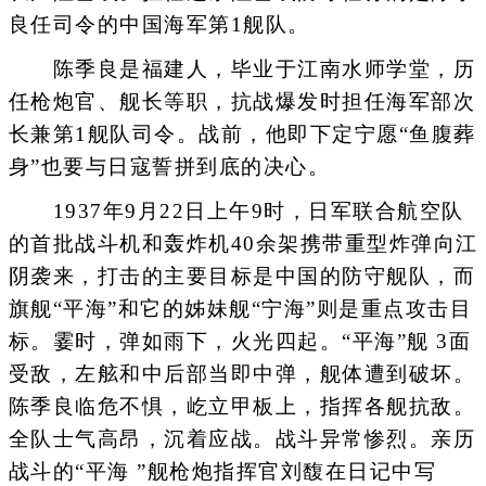
良任司令的中国海军第1舰队。
陈季良是福建人，毕业于江南水师学堂，历
任枪炮官、舰长等职，抗战爆发时担任海军部次
长兼第1舰队司令。战前，他即下定宁愿“鱼腹葬
身”也要与日寇誓拼到底的决心。
1937年9月22日上午9时，日军联合航空队
的首批战斗机和轰炸机40余架携带重型炸弹向江
阴袭来，打击的主要目标是中国的防守舰队，而
旗舰“平海”和它的姊妹舰“宁海”则是重点攻击目
标。霎时，弹如雨下，火光四起。“平海”舰 3面
受敌，左舷和中后部当即中弹，舰体遭到破坏。
陈季良临危不惧，屹立甲板上，指挥各舰抗敌。
全队士气高昂，沉着应战。战斗异常惨烈。亲历
战斗的“平海 ”舰枪炮指挥官刘馥在日记中写