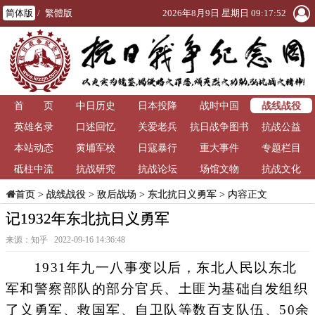
简体版
/
繁體版
2026年8月9日 星期日 09:17:52
战线战役
首 页
中日历史
日本投降
战时中国
英雄名录
口述回忆
关爱老兵
抗日战争图书
抗战公益
本站动态
黄埔军校
日寇暴行
重大事件
馆
专题栏目
砥柱中流
抗战研究
抗战论坛
场馆文物
抗战文化
>
战线战役
>
敌后战场
>
东北抗日义勇军
> 内容正文
首页
记1932年东北抗日义勇军
来源：知乎 2022-09-16 14:36:48
1931年九一八事变以后，东北人民以东北
军和警察部队的部分官兵、土匪为基础自发组织
了义勇军、救国军、自卫队等数百支队伍、50余