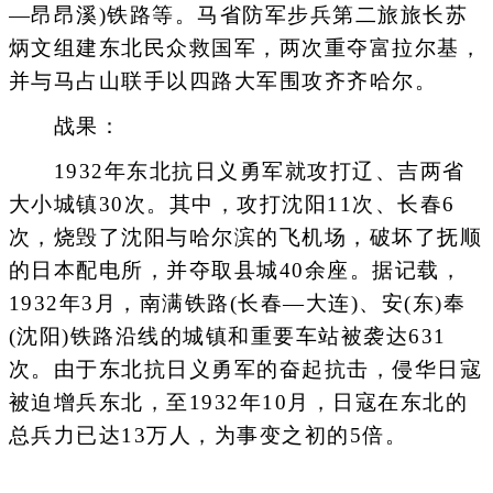
—昂昂溪)铁路等。马省防军步兵第二旅旅长苏
炳文组建东北民众救国军，两次重夺富拉尔基，
并与马占山联手以四路大军围攻齐齐哈尔。
战果：
1932年东北抗日义勇军就攻打辽、吉两省
大小城镇30次。其中，攻打沈阳11次、长春6
次，烧毁了沈阳与哈尔滨的飞机场，破坏了抚顺
的日本配电所，并夺取县城40余座。据记载，
1932年3月，南满铁路(长春—大连)、安(东)奉
(沈阳)铁路沿线的城镇和重要车站被袭达631
次。由于东北抗日义勇军的奋起抗击，侵华日寇
被迫增兵东北，至1932年10月，日寇在东北的
总兵力已达13万人，为事变之初的5倍。