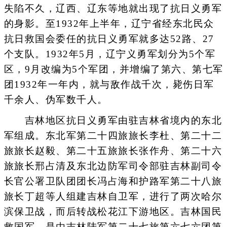
失陷不久，辽西、辽东等地就出现了抗日义勇军
的身影。至1932年上半年，辽宁省经东北民众
抗日救国会委任的抗日义勇军就多达52路、27
个支队。1932年5月，辽宁义勇军划分为5个军
区，9月改编为5个军团，并增编了第六、第七军
团1932年一年内，就与敌作战千次，毙伤日军
千余人、伪军数千人。
吉林地区抗日义勇军由驻吉林省境内的东北
军组成。东北军第二十四旅旅长李杜、第二十二
旅旅长赵毅、第二十五旅旅长张作舟、第二十六
旅旅长邢占清及东北边防军司令部驻吉林副司令
长官公署卫队团团长冯占海和护路军第二十八旅
旅长丁超等人组建吉林自卫军，进行了两次哈尔
滨保卫战，而后转战松花江下游地区。吉林国民
救国军，是由吉林陆军第二十七旅第六七六团第