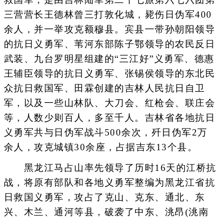
三营营长王德林曾三打敦化城，毙伤日伪军400
余人，并一举攻克额穆县。宾县一带孙朝阳领导
的抗日义勇军、苇河东部陈子鄂领导的农民反日
武装、九台罗明星组建的“三江好”义勇军、德惠
王辅臣领导的抗日义勇军、张锡侯领导的东北民
众抗日救国军、田霖创建的吉林人民抗日自卫
军，以及一些山林队、大刀会、红枪会、联庄会
等，人数少则百人，多至千人。吉林省各地抗日
义勇军共与日伪军战斗500余次，歼日伪军2万
余人，攻克城镇30余座，占据吉东13个县。
黑龙江马占山率先领导了历时16天的江桥抗
战，将原有部队和各地义勇军整编为黑龙江省抗
日救国义勇军，攻占了克山、克东、通北、东
兴、木兰、通河等县，破袭了中东、洮昂(洮南