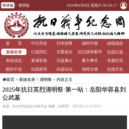
简体版
/
繁體版
2026年8月8日 星期六 09:20:18
首 页
中日历史
日本投降
战时中国
战线战役
英雄名录
口述回忆
关爱老兵
抗日战争图书
抗战公益
本站动态
黄埔军校
日寇暴行
重大事件
馆
专题栏目
砥柱中流
抗战研究
抗战论坛
场馆文物
抗战文化
>
英雄名录
>
清明祭
> 内容正文
首页
2025年抗日英烈清明祭·第一站：岳阳华容县刘
公武墓
来源：长沙市抗战文化研究会 视频：彭凯琪 2025-03-25 15:19:17