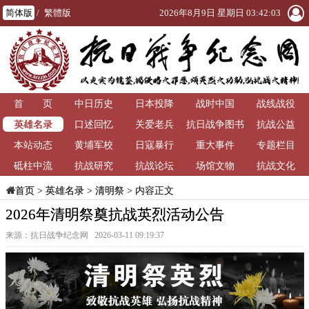
简体版
/
繁體版
2026年8月9日 星期日 03:42:03
首 页
中日历史
日本投降
战时中国
战线战役
英雄名录
口述回忆
关爱老兵
抗日战争图书
抗战公益
本站动态
黄埔军校
日寇暴行
重大事件
馆
专题栏目
砥柱中流
抗战研究
抗战论坛
场馆文物
抗战文化
>
英雄名录
>
清明祭
> 内容正文
首页
2026年清明祭奠抗战英烈活动公告
来源：抗日战争纪念网 2026-03-11 09:19:37