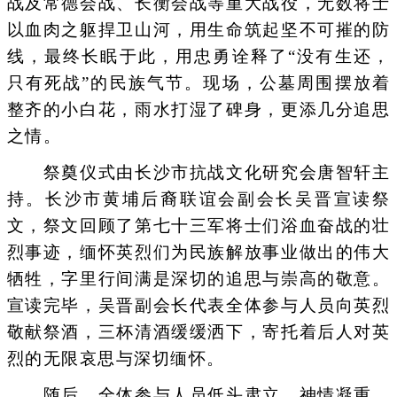
战及常德会战、长衡会战等重大战役，无数将士
以血肉之躯捍卫山河，用生命筑起坚不可摧的防
线，最终长眠于此，用忠勇诠释了“没有生还，
只有死战”的民族气节。现场，公墓周围摆放着
整齐的小白花，雨水打湿了碑身，更添几分追思
之情。
祭奠仪式由长沙市抗战文化研究会唐智轩主
持。长沙市黄埔后裔联谊会副会长吴晋宣读祭
文，祭文回顾了第七十三军将士们浴血奋战的壮
烈事迹，缅怀英烈们为民族解放事业做出的伟大
牺牲，字里行间满是深切的追思与崇高的敬意。
宣读完毕，吴晋副会长代表全体参与人员向英烈
敬献祭酒，三杯清酒缓缓洒下，寄托着后人对英
烈的无限哀思与深切缅怀。
随后，全体参与人员低头肃立、神情凝重，