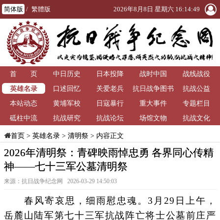
简体版
/
繁體版
2026年8月8日 星期六 16:14:50
首 页
中日历史
日本投降
战时中国
战线战役
英雄名录
口述回忆
关爱老兵
抗日战争图书
抗战公益
本站动态
黄埔军校
日寇暴行
重大事件
馆
专题栏目
砥柱中流
抗战研究
抗战论坛
场馆文物
抗战文化
>
英雄名录
>
清明祭
> 内容正文
首页
2026年清明祭：青碑映雨悼忠勇 各界同心传精
神——七十三军公墓清明祭
来源：抗日战争纪念网 2026-03-29 14:50:03
春风寄哀思，细雨慰忠魂。3月29日上午，
岳麓山陆军第七十三军抗战阵亡将士公墓前庄严