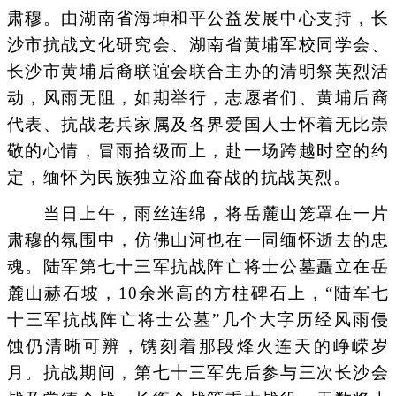
肃穆。由湖南省海坤和平公益发展中心支持，长
沙市抗战文化研究会、湖南省黄埔军校同学会、
长沙市黄埔后裔联谊会联合主办的清明祭英烈活
动，风雨无阻，如期举行，志愿者们、黄埔后裔
代表、抗战老兵家属及各界爱国人士怀着无比崇
敬的心情，冒雨拾级而上，赴一场跨越时空的约
定，缅怀为民族独立浴血奋战的抗战英烈。
当日上午，雨丝连绵，将岳麓山笼罩在一片
肃穆的氛围中，仿佛山河也在一同缅怀逝去的忠
魂。陆军第七十三军抗战阵亡将士公墓矗立在岳
麓山赫石坡，10余米高的方柱碑石上，“陆军七
十三军抗战阵亡将士公墓”几个大字历经风雨侵
蚀仍清晰可辨，镌刻着那段烽火连天的峥嵘岁
月。抗战期间，第七十三军先后参与三次长沙会