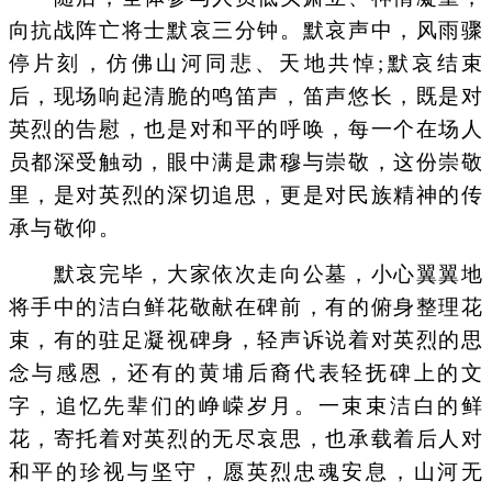
向抗战阵亡将士默哀三分钟。默哀声中，风雨骤
停片刻，仿佛山河同悲、天地共悼;默哀结束
后，现场响起清脆的鸣笛声，笛声悠长，既是对
英烈的告慰，也是对和平的呼唤，每一个在场人
员都深受触动，眼中满是肃穆与崇敬，这份崇敬
里，是对英烈的深切追思，更是对民族精神的传
承与敬仰。
默哀完毕，大家依次走向公墓，小心翼翼地
将手中的洁白鲜花敬献在碑前，有的俯身整理花
束，有的驻足凝视碑身，轻声诉说着对英烈的思
念与感恩，还有的黄埔后裔代表轻抚碑上的文
字，追忆先辈们的峥嵘岁月。一束束洁白的鲜
花，寄托着对英烈的无尽哀思，也承载着后人对
和平的珍视与坚守，愿英烈忠魂安息，山河无