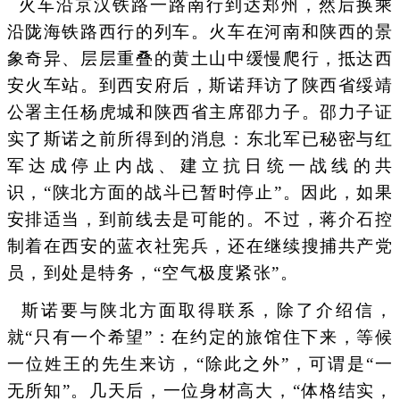
火车沿京汉铁路一路南行到达郑州，然后换乘
沿陇海铁路西行的列车。火车在河南和陕西的景
象奇异、层层重叠的黄土山中缓慢爬行，抵达西
安火车站。到西安府后，斯诺拜访了陕西省绥靖
公署主任杨虎城和陕西省主席邵力子。邵力子证
实了斯诺之前所得到的消息：东北军已秘密与红
军达成停止内战、建立抗日统一战线的共
识，“陕北方面的战斗已暂时停止”。因此，如果
安排适当，到前线去是可能的。不过，蒋介石控
制着在西安的蓝衣社宪兵，还在继续搜捕共产党
员，到处是特务，“空气极度紧张”。
斯诺要与陕北方面取得联系，除了介绍信，
就“只有一个希望”：在约定的旅馆住下来，等候
一位姓王的先生来访，“除此之外”，可谓是“一
无所知”。几天后，一位身材高大，“体格结实，