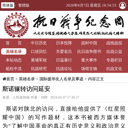
简体版
/
繁體版
2026年8月7日 星期五 18:54:53
首 页
中日历史
日本投降
战时中国
战线战役
英雄名录
口述回忆
关爱老兵
抗日战争图书
抗战公益
本站动态
黄埔军校
日寇暴行
重大事件
馆
专题栏目
砥柱中流
抗战研究
抗战论坛
场馆文物
抗战文化
>
英雄名录
>
国际援华友人名录及事迹
> 内容正文
首页
斯诺辗转访问延安
来源：人民政协报 作者：刘晖 2024-02-07 17:46:27
斯诺对陕北的访问，直接给他提供了《红星照
耀中国》的写作题材，这本书被西方媒体誉
为“了解中国革命的真正有历史意义和政治意义