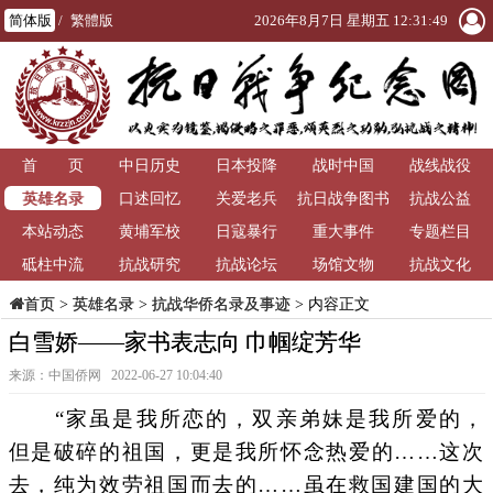
简体版
/
繁體版
2026年8月7日 星期五 12:31:49
首 页
中日历史
日本投降
战时中国
战线战役
英雄名录
口述回忆
关爱老兵
抗日战争图书
抗战公益
本站动态
黄埔军校
日寇暴行
重大事件
馆
专题栏目
砥柱中流
抗战研究
抗战论坛
场馆文物
抗战文化
>
英雄名录
>
抗战华侨名录及事迹
> 内容正文
首页
白雪娇——家书表志向 巾帼绽芳华
来源：中国侨网 2022-06-27 10:04:40
“家虽是我所恋的，双亲弟妹是我所爱的，
但是破碎的祖国，更是我所怀念热爱的……这次
去，纯为效劳祖国而去的……虽在救国建国的大