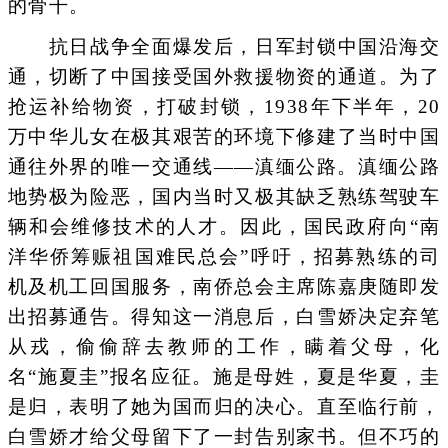
的骨干。
抗日战争全面爆发后，日军封锁中国沿海交
通，切断了中国接受国外救援物资的通道。为了
抢运补给物资，打破封锁，1938年下半年，20
万中华儿女在极其艰苦的环境下修建了当时中国
通往外界的唯一交通线——滇缅公路。滇缅公路
地势极为险恶，国内当时又极其缺乏熟练驾驶车
辆和会维修技术的人才。因此，国民政府向“南
洋华侨筹赈祖国难民总会”呼吁，招募熟练的司
机及机工回国服务，南侨总会主席陈嘉庚随即发
出招募通告。得知这一消息后，白雪娇决定弃笔
从戎，偷偷辞去教师的工作，瞒着父母，化
名“施夏圭”报名应征。施是母姓，夏是华夏，圭
是归，表明了她为国而归的决心。直至临行前，
白雪娇才给父母留下了一封告别家书。但不巧的