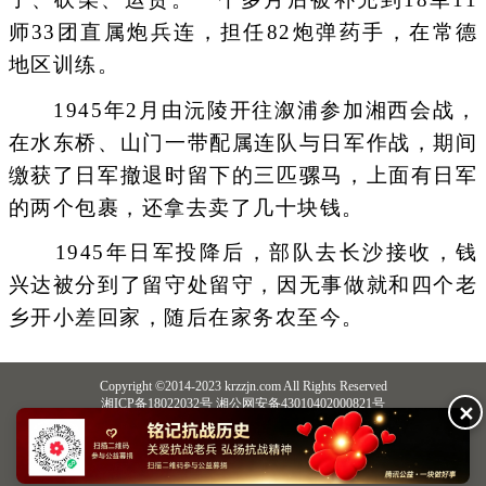
师33团直属炮兵连，担任82炮弹药手，在常德
地区训练。
1945年2月由沅陵开往溆浦参加湘西会战，
在水东桥、山门一带配属连队与日军作战，期间
缴获了日军撤退时留下的三匹骡马，上面有日军
的两个包裹，还拿去卖了几十块钱。
1945年日军投降后，部队去长沙接收，钱
兴达被分到了留守处留守，因无事做就和四个老
乡开小差回家，随后在家务农至今。
Copyright ©2014-2023 krzzjn.com All Rights Reserved
湘ICP备18022032号 湘公网安备43010402000821号
✕
中央网信办违法和不良信息举报中心
长沙市互联网违法和不良信息举报中心
不良信息举报电话：0731-85531328 19198230121（微信同号）
纠错电话：18182129125 15116420702
QQ：2652168198