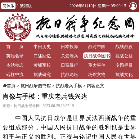
简体版
/
繁體版
2026年8月10日 星期一 05:09:15
首 页
中日历史
日本投降
战时中国
战线战役
抗日战争图书
英雄名录
口述回忆
关爱老兵
抗战公益
馆
本站动态
黄埔军校
日寇暴行
重大事件
专题栏目
砥柱中流
抗战研究
抗战论坛
场馆文物
抗战文化
>
抗日战争图书馆
>
抗战老兵手模
> 内容正文
首页
肖像与手模：重庆老兵钱兴达
来源：抗日战争纪念网 2023-06-29 16:37:19
中国人民抗日战争是世界反法西斯战争的重
要组成部分，中国人民抗日战争的胜利也是世界
和平与正义的胜利。正视与铭记中国人民在世界