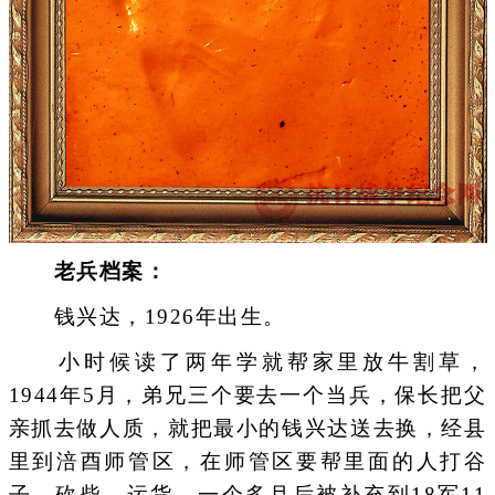
老兵档案：
钱兴达，1926年出生。
小时候读了两年学就帮家里放牛割草，
1944年5月，弟兄三个要去一个当兵，保长把父
亲抓去做人质，就把最小的钱兴达送去换，经县
里到涪酉师管区，在师管区要帮里面的人打谷
子、砍柴、运货。一个多月后被补充到18军11