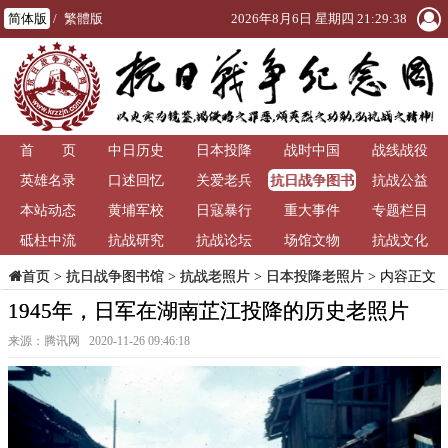
简体版
/
繁體版
2026年8月6日 星期四 21:29:39
首 页
中日历史
日本投降
战时中国
战线战役
抗日战争图书
英雄名录
口述回忆
关爱老兵
抗战公益
馆
本站动态
黄埔军校
日寇暴行
重大事件
专题栏目
砥柱中流
抗战研究
抗战论坛
场馆文物
抗战文化
>
抗日战争图书馆
>
抗战老照片
>
日本投降老照片
> 内容正文
首页
1945年，日军在湖南芷江投降的历史老照片
来源：腾讯网 2020-11-26 09:46:18