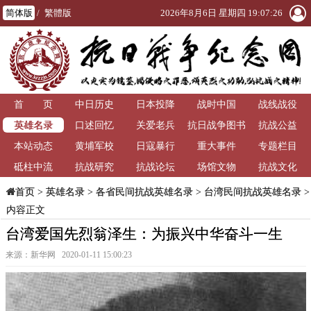
简体版
/
繁體版
2026年8月6日 星期四 19:07:26
首 页
中日历史
日本投降
战时中国
战线战役
英雄名录
口述回忆
关爱老兵
抗日战争图书
抗战公益
本站动态
黄埔军校
日寇暴行
重大事件
馆
专题栏目
砥柱中流
抗战研究
抗战论坛
场馆文物
抗战文化
>
英雄名录
>
各省民间抗战英雄名录
>
台湾民间抗战英雄名录
>
首页
内容正文
台湾爱国先烈翁泽生：为振兴中华奋斗一生
来源：新华网 2020-01-11 15:00:23