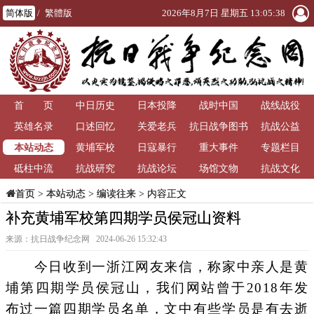
简体版
/
繁體版
2026年8月7日 星期五 13:05:39
首 页
中日历史
日本投降
战时中国
战线战役
英雄名录
口述回忆
关爱老兵
抗日战争图书
抗战公益
本站动态
黄埔军校
日寇暴行
重大事件
馆
专题栏目
砥柱中流
抗战研究
抗战论坛
场馆文物
抗战文化
>
本站动态
>
编读往来
> 内容正文
首页
补充黄埔军校第四期学员侯冠山资料
来源：抗日战争纪念网 2024-06-26 15:32:43
今日收到一浙江网友来信，称家中亲人是黄
埔第四期学员侯冠山，我们网站曾于2018年发
布过一篇四期学员名单，文中有些学员是有去逝