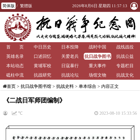
简体版
/
繁體版
2026年8月6日 星期四 11:57:13
首 页
中日历史
日本投降
战时中国
战线战役
抗日战争图书
英雄名录
口述回忆
关爱老兵
抗战公益
馆
本站动态
黄埔军校
日寇暴行
重大事件
专题栏目
砥柱中流
抗战研究
抗战论坛
场馆文物
抗战文化
>
抗日战争图书馆
>
抗战史料
>
单本综合
> 内容正文
首页
《二战日军师团编制》
℃
2023-08-10 15:33:56