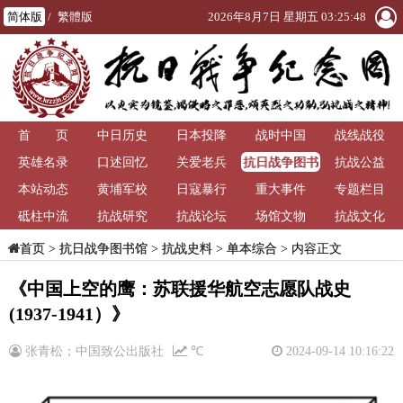
简体版
/
繁體版
2026年8月7日 星期五 03:25:48
首 页
中日历史
日本投降
战时中国
战线战役
抗日战争图书
英雄名录
口述回忆
关爱老兵
抗战公益
馆
本站动态
黄埔军校
日寇暴行
重大事件
专题栏目
砥柱中流
抗战研究
抗战论坛
场馆文物
抗战文化
>
抗日战争图书馆
>
抗战史料
>
单本综合
> 内容正文
首页
《中国上空的鹰：苏联援华航空志愿队战史
(1937-1941）》
张青松；中国致公出版社
℃
2024-09-14 10:16:22