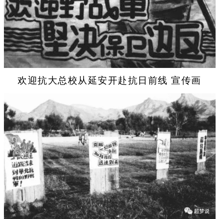
欢迎抗大总校从延安开赴抗日前线 宣传画