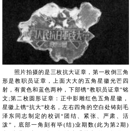
照片拍摄的是三枚抗大证章，第一枚倒三角
形是教职员证章，上面大大的五角星徽光芒四
射，有黄色和蓝色两种，下部镌“教职员证章”铭
文;第二枚圆形证章：正中影雕红色五角星徽，
星徽上镌“抗大”校名，左右四角的空白处铸刻毛
泽东同志制定的校训“团结、紧张、严肃、活
泼”，底部一角刻有毕(结)业期数(此为第2期)