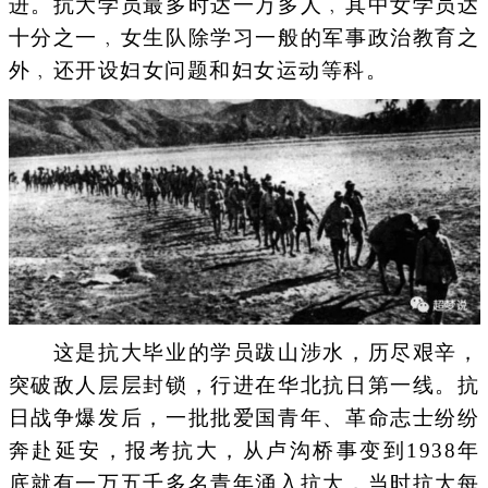
进。抗大学员最多时达一万多人﹐其中女学员达
十分之一﹐女生队除学习一般的军事政治教育之
外﹐还开设妇女问题和妇女运动等科。
这是抗大毕业的学员跋山涉水，历尽艰辛，
突破敌人层层封锁，行进在华北抗日第一线。抗
日战争爆发后，一批批爱国青年、革命志士纷纷
奔赴延安，报考抗大，从卢沟桥事变到1938年
底就有一万五千多名青年涌入抗大，当时抗大每