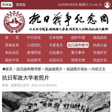
简体版
/
繁體版
2026年8月8日 星期六 12:44:21
首 页
中日历史
日本投降
战时中国
战线战役
抗日战争图书
英雄名录
口述回忆
关爱老兵
抗战公益
馆
本站动态
黄埔军校
日寇暴行
重大事件
专题栏目
砥柱中流
抗战研究
抗战论坛
场馆文物
抗战文化
>
抗日战争图书馆
>
抗战老照片
>
抗战照片综合
> 内容正文
首页
抗日军政大学老照片
来源：超梦说公众号 2022-12-03 09:34:34