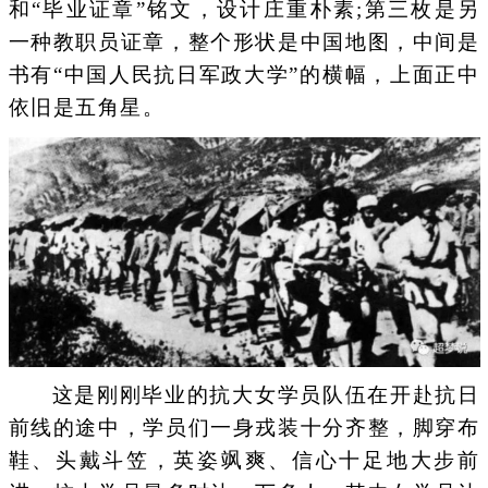
和“毕业证章”铭文，设计庄重朴素;第三枚是另
一种教职员证章，整个形状是中国地图，中间是
书有“中国人民抗日军政大学”的横幅，上面正中
依旧是五角星。
这是刚刚毕业的抗大女学员队伍在开赴抗日
前线的途中，学员们一身戎装十分齐整，脚穿布
鞋、头戴斗笠，英姿飒爽、信心十足地大步前