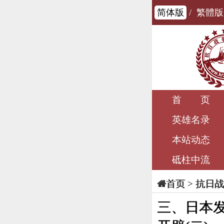
简体版
/
繁體版
首 页
英雄名录
本站动态
砥柱中流
>
抗日战
首页
三、日本发