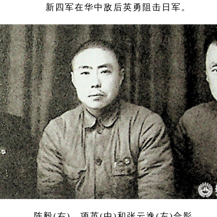
新四军在华中敌后英勇阻击日军。
陈毅(右)、项英(中)和张云逸(左)合影。