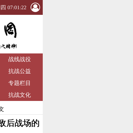
 07:01:24
战线战役
抗战公益
专题栏目
抗战文化
文
/敌后战场的