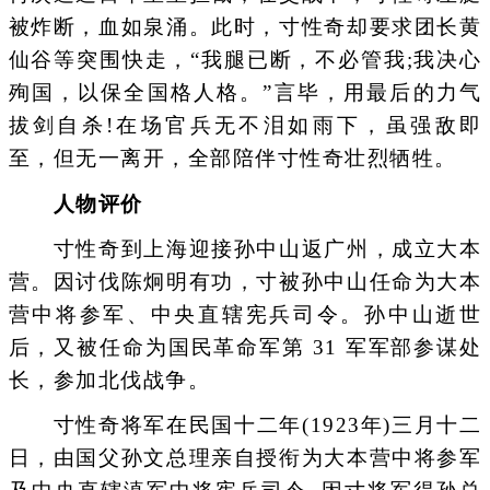
被炸断，血如泉涌。此时，寸性奇却要求团长黄
仙谷等突围快走，“我腿已断，不必管我;我决心
殉国，以保全国格人格。”言毕，用最后的力气
拔剑自杀!在场官兵无不泪如雨下，虽强敌即
至，但无一离开，全部陪伴寸性奇壮烈牺牲。
人物评价
寸性奇到上海迎接孙中山返广州，成立大本
营。因讨伐陈炯明有功，寸被孙中山任命为大本
营中将参军、中央直辖宪兵司令。孙中山逝世
后，又被任命为国民革命军第 31 军军部参谋处
长，参加北伐战争。
寸性奇将军在民国十二年(1923年)三月十二
日，由国父孙文总理亲自授衔为大本营中将参军