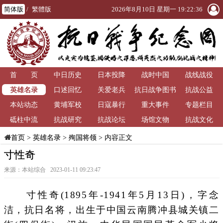
简体版
/
繁體版
2026年8月10日 星期一 19:22:37
首 页
中日历史
日本投降
战时中国
战线战役
英雄名录
口述回忆
关爱老兵
抗日战争图书
抗战公益
本站动态
黄埔军校
日寇暴行
重大事件
馆
专题栏目
砥柱中流
抗战研究
抗战论坛
场馆文物
抗战文化
>
英雄名录
>
殉国将领
> 内容正文
首页
寸性奇
来源：本站综合 2023-01-11 09:23:47
寸性奇(1895年-1941年5月13日)，字念
洁，抗日名将，出生于中国云南腾冲县城关镇二