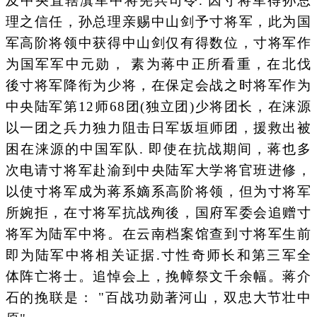
及中央直辖滇军中将宪兵司令. 因寸将军得孙总
理之信任，孙总理亲赐中山剑予寸将军，此为国
军高阶将领中获得中山剑仅有得数位，寸将军作
为国军军中元勋， 素为蒋中正所看重，在北伐
後寸将军降衔为少将，在保定会战之时将军作为
中央陆军第12师68团(独立团)少将团长，在涞源
以一团之兵力独力阻击日军坂垣师团，援救出被
困在涞源的中国军队. 即使在抗战期间，蒋也多
次电请寸将军赴渝到中央陆军大学将官班进修，
以使寸将军成为蒋系嫡系高阶将领，但为寸将军
所婉拒，在寸将军抗战殉後，国府军委会追赠寸
将军为陆军中将。在云南档案馆查到寸将军生前
即为陆军中将相关证据.寸性奇师长和第三军全
体阵亡将士。追悼会上，挽幛祭文千余幅。蒋介
石的挽联是： "百战功勋著河山，双忠大节壮中