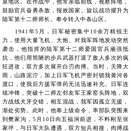
泉地区。在作战中，他常亲临前线，视察阵地，
鼓励官兵奋勇杀敌，报效国家。旋以战功擢升为
陆军第十二师师长。奉令转入中条山区。
1941年5月，日军秘密集中10余万精锐主
力，使用大量飞机、大炮、对我军阵地发动突然
袭击，他指挥的陆军第十二师爱国官兵顽强抵
抗，他们用简陋的步兵武器打退了敌人多次的疯
狂进攻，双方多次展开白刃肉搏。当时，天降大
雨，山路泥泞，加上日军飞机严密封锁我黄河各
渡口，使我后方援军弹药无法迅速补充。日军连
续冲锋，突破十二师左邻友军王家窑头阵地，双
方战线犬牙交错，相互混战，我军因孤立无援，
渐处劣势。此时，他奉上级命令，率部队突围来
到樊家沟，5月10日向五福涧前进，不料刚至张
家坪，与日军大队遭遇，双方短兵相接，肉搏战