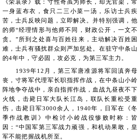
《荣哀录》载：寸性奇虽为师长，却无官架，常
一身蓝布衣，食只二三小菜一汤，乐访士兵疾
苦，士兵反映问题，立即解决。并特别强调，他
的师“经理情形与他师不同，财政公开，一文不
贪。”所到之处喜与百姓往来，主动解决百姓困
难，士兵有骚扰群众则严加惩处。在驻守中条山
的4年中，守必固，攻必克，为第三军主力。
1939年12月，第三军唐准源将军回滇奔母
丧，寸将军代理军长职指挥作战，在中条山小岭
阵地争夺战中，亲自指挥作战，血战九昼夜不下
火线，击毙日军大队长江岛，联队长重松受重
伤，击毙日军3000余人，1940年，日军在《冬
季作战教训》中检讨小岭战役惨败时称：皆
因：“中国军第三军战力顽强，和机动果敢，皇
军不能把握战机所至。