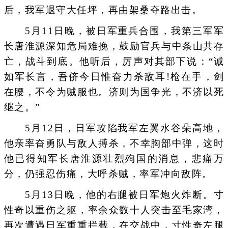
后，我军退守大任坪，再由架桑夺路出击。
5月11日晚，被日军重兵合围，我第三军军
长唐淮源深知危局难挽，鼓励官兵与中条山共存
亡，战斗到底。他听后，厉声对其部下说：“诚
如军长言，吾侪今日惟奋力杀敌耳!枪在手，剑
在腰，不令为贼服也。济则为国争光，不济以死
继之。”
5月12日，日军攻陷我军左翼水谷朵高地，
他亲率奋勇队与敌人搏杀，不幸胸部中弹，这时
他已得知军长唐淮源壮烈殉国的消息，悲痛万
分，仍强忍伤痛，大呼杀贼，率军冲向敌阵。
5月13日晚，他的右腿被日军炮火炸断。寸
性奇以重伤之躯，率余众数十人突击至毛家湾，
再次遭遇日军重重拦截，在交战中，寸性奇左腿