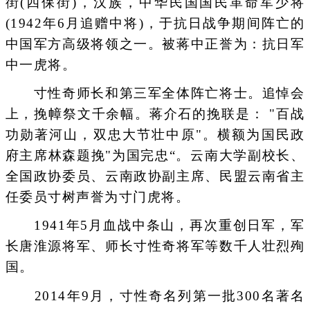
街(四保街)，汉族，中华民国国民革命军少将
(1942年6月追赠中将)，于抗日战争期间阵亡的
中国军方高级将领之一。被蒋中正誉为：抗日军
中一虎将。
寸性奇师长和第三军全体阵亡将士。追悼会
上，挽幛祭文千余幅。蒋介石的挽联是： "百战
功勋著河山，双忠大节壮中原"。横额为国民政
府主席林森题挽"为国完忠“。云南大学副校长、
全国政协委员、云南政协副主席、民盟云南省主
任委员寸树声誉为寸门虎将。
1941年5月血战中条山，再次重创日军，军
长唐淮源将军、师长寸性奇将军等数千人壮烈殉
国。
2014年9月，寸性奇名列第一批300名著名