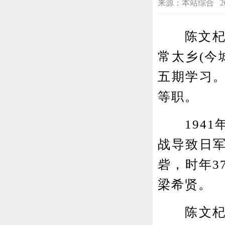
来源：本站综合 2023-0
陈文杞(1
常太乡(今
五期学习
等职。
1941年
战导致日
砦，时年3
梁希贤。
陈文杞捐