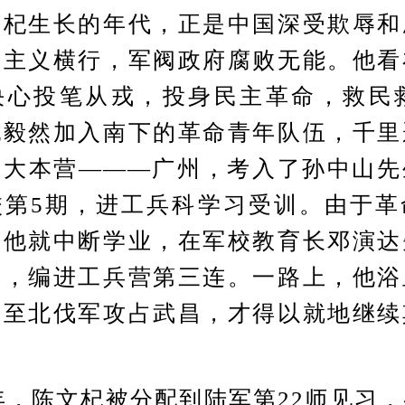
文杞生长的年代，正是中国深受欺辱和
国主义横行，军阀政府腐败无能。他看
心投笔从戎，投身民主革命，救民救
杞毅然加入南下的革命青年队伍，千里
命大本营———广州，考入了孙中山先
校第5期，进工兵科学习受训。由于革
年他就中断学业，在军校教育长邓演达
军，编进工兵营第三连。一路上，他浴
直至北伐军攻占武昌，才得以就地继续
，陈文杞被分配到陆军第22师见习