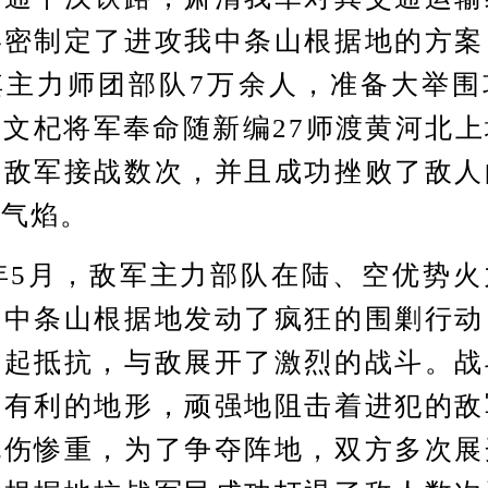
秘密制定了进攻我中条山根据地的方案
其主力师团部队7万余人，准备大举围
文杞将军奉命随新编27师渡黄河北
与敌军接战数次，并且成功挫败了敌人
的气焰。
年5月，敌军主力部队在陆、空优势火
我中条山根据地发动了疯狂的围剿行动
奋起抵抗，与敌展开了激烈的战斗。战
用有利的地形，顽强地阻击着进犯的敌
死伤惨重，为了争夺阵地，双方多次展