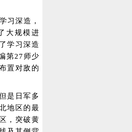
学习深造，
了大规模进
了学习深造
编第27师少
布置对敌的
但是日军多
北地区的最
区，突破黄
线及其侧背