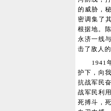
的威胁，
密调集了
根据地。陈
永济一线
击了敌人
1941
护下，向
抗战军民
战军民利
死搏斗，