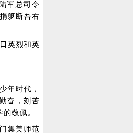
陆军总司令
国捐躯断吾右
抗日英烈和英
少年时代，
勤奋，刻苦
学的敬佩。
门集美师范