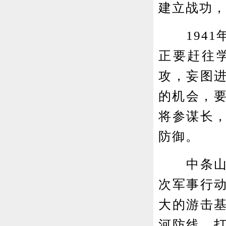
建立战功
1941
正要赶往
攻，妄图
的机会，要
将参谋长
防御。
中条山抗
次军事行
大的游击
河防线，