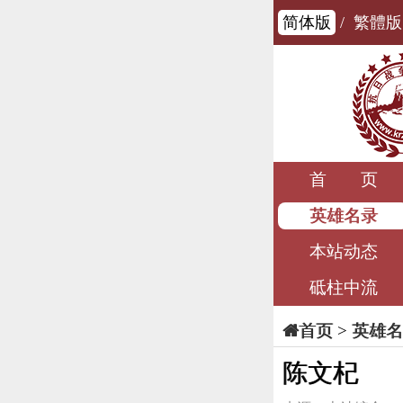
简体版
/
繁體版
首 页
英雄名录
本站动态
砥柱中流
>
英雄名
首页
陈文杞