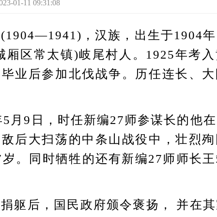
1-11 09:31:08
904—1941)，汉族，出生于1904
城厢区常太镇)岐尾村人。1925年考
。毕业后参加北伐战争。历任连长、大
5月9日，时任新编27师参谋长的他
军敌后大扫荡的中条山战役中，壮烈殉
7岁。同时牺牲的还有新编27师师长
躯后，国民政府颁令褒扬， 并在其