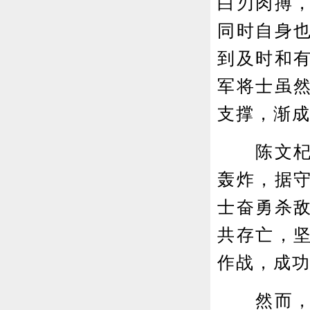
白刃肉搏
同时自身
到及时和
军将士虽
支撑，渐
陈文杞将
轰炸，据
士奋勇杀
共存亡，
作战，成
然而，友