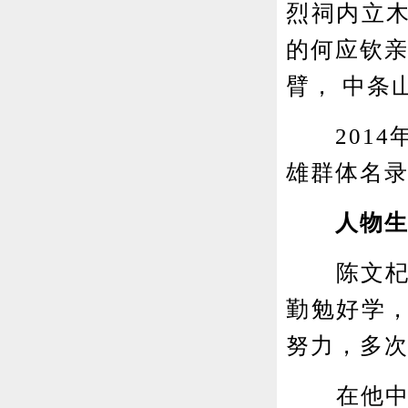
烈祠内立
的何应钦亲
臂， 中条
2014年
雄群体名
人物生
陈文杞，
勤勉好学
努力，多
在他中学