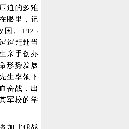
压迫的多难
在眼里，记
国。1925
迢迢赶赴当
生亲手创办
命形势发展
先生率领下
血奋战，出
其军校的学
，参加北伐战