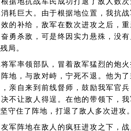
，根据地抗战军民成功打退了敌人数次
也消耗巨大。由于根据地位置，我抗战
有效的补给，敌军在数次进攻之后，重
然奋勇杀敌，可是终因实力悬殊，没有
成残局。
军率领部队，冒着敌军猛烈的炮火
守阵地，与敌对峙，宁死不退。他为了
敌，亲自来到前线督师，鼓励我军官兵
坚决不让敌人得逞。在他的带领下，我
功坚守住了阵地，打退了敌人多次进攻
军阵地在敌人的疯狂进攻之下，战