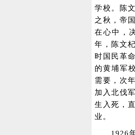
学校。陈
之秋，帝
在心中，决
年，陈文
时国民革
的黄埔军
需要，次
加入北伐
生入死，
业。
1926年