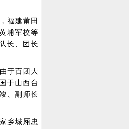
年，福建莆田
入黄埔军校等
队长、团长
在由于百团大
国于山西台
王竣、副师长
家乡城厢忠