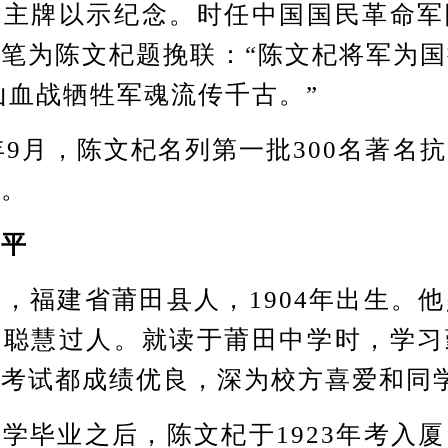
木主牌以示纪念。时任中国国民革命军
笔为陈文杞题挽联：“陈文杞将军为
山血战牺牲军魂流传千古。”
9月，陈文杞名列第一批300名著名
录。
平
福建省莆田县人，1904年出生。他
，聪慧过人。就读于莆田中学时，学习
次考试都成绩优良，深为校方喜爱和同
毕业之后，陈文杞于1923年考入厦