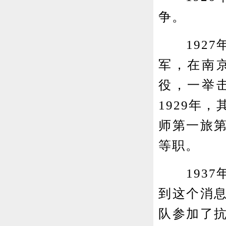
争。
1927
军，在南
役，一举
1929年
师第一旅
等职。
1937
到这个消
队参加了