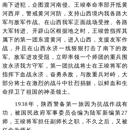
南下进犯，企图渡河南侵。王竣奉命率部开抵黄
河西岸，警戒黄河河防，支持山西境内我各路大
军与敌军作战。在山西我军正面战场受挫、各路
大军转进、开辟山区根据地之时，王竣曾指挥其
属下的第一团东渡黄河，进入山西，支援友军作
战，并且在山西永济一线狠狠打击了南下的敌
军。敌军进攻受阻，立即率领一个师团的重兵围
攻永济我方守军，第一团抗战将士在王竣将军的
指挥下血战永济，奋勇杀敌，与敌重兵对峙，大
部分将士在激烈的战斗中壮烈捐躯，以鲜血和生
命捍卫了祖国的神圣领土。
1938年，陕西警备第一旅因为抗战作战有
功，被国民政府军事委员会编为陆军新编第27
师，王竣将军担任副师长之职，不久之后，又被