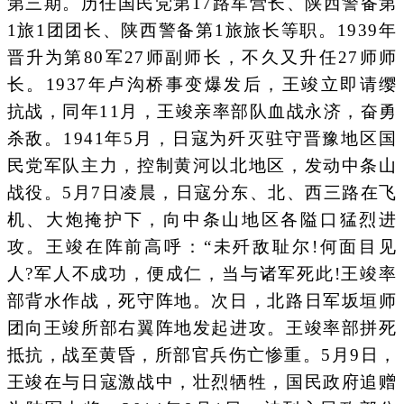
第三期。历任国民党第17路军营长、陕西警备第
1旅1团团长、陕西警备第1旅旅长等职。1939年
晋升为第80军27师副师长，不久又升任27师师
长。1937年卢沟桥事变爆发后，王竣立即请缨
抗战，同年11月，王竣亲率部队血战永济，奋勇
杀敌。1941年5月，日寇为歼灭驻守晋豫地区国
民党军队主力，控制黄河以北地区，发动中条山
战役。5月7日凌晨，日寇分东、北、西三路在飞
机、大炮掩护下，向中条山地区各隘口猛烈进
攻。王竣在阵前高呼：“未歼敌耻尔!何面目见
人?军人不成功，便成仁，当与诸军死此!王竣率
部背水作战，死守阵地。次日，北路日军坂垣师
团向王竣所部右翼阵地发起进攻。王竣率部拼死
抵抗，战至黄昏，所部官兵伤亡惨重。5月9日，
王竣在与日寇激战中，壮烈牺牲，国民政府追赠