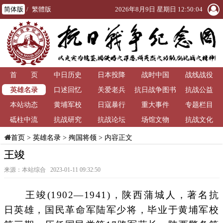
简体版
/
繁體版
2026年8月9日 星期日 12:50:04
首 页
中日历史
日本投降
战时中国
战线战役
英雄名录
口述回忆
关爱老兵
抗日战争图书
抗战公益
本站动态
黄埔军校
日寇暴行
重大事件
馆
专题栏目
砥柱中流
抗战研究
抗战论坛
场馆文物
抗战文化
>
英雄名录
>
殉国将领
> 内容正文
首页
王竣
来源：本站综合 2023-01-11 09:32:50
王竣(1902—1941)，陕西蒲城人，著名抗
日英雄，国民革命军陆军少将，毕业于黄埔军校