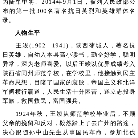
为陆军中将。2014年9月1日，被列入民政部公
布的第一批300名著名抗日英烈和英雄群体名
录。
人物生平
王竣(1902—1941)，陕西蒲城人，著名抗
日英雄，自幼入本县高小读书，勤奋好学，聪明
异常，深为老师喜爱。以后王竣以优异成绩考入
陕西省同州师范学校，在学校里，他接触到民主
革命思想，目睹了国家的衰败，帝国主义和北洋
军阀横行霸道，人民生活十分困苦，遂立志投身
军旅，救国救民，富国强兵。
1924年秋，王竣从师范学校毕业后，不顾
父亲的挽留和反对，毅然踏上了去广州的路途，
决心跟随孙中山先生从事国民革命，参加北伐