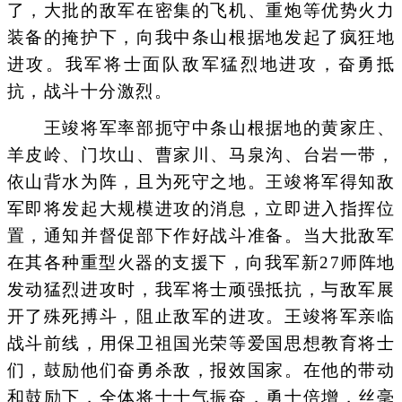
了，大批的敌军在密集的飞机、重炮等优势火力
装备的掩护下，向我中条山根据地发起了疯狂地
进攻。我军将士面队敌军猛烈地进攻，奋勇抵
抗，战斗十分激烈。
王竣将军率部扼守中条山根据地的黄家庄、
羊皮岭、门坎山、曹家川、马泉沟、台岩一带，
依山背水为阵，且为死守之地。王竣将军得知敌
军即将发起大规模进攻的消息，立即进入指挥位
置，通知并督促部下作好战斗准备。当大批敌军
在其各种重型火器的支援下，向我军新27师阵地
发动猛烈进攻时，我军将士顽强抵抗，与敌军展
开了殊死搏斗，阻止敌军的进攻。王竣将军亲临
战斗前线，用保卫祖国光荣等爱国思想教育将士
们，鼓励他们奋勇杀敌，报效国家。在他的带动
和鼓励下，全体将士士气振奋，勇士倍增，丝毫