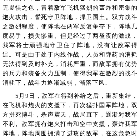
无畏惧之色，冒着敌军飞机猛烈的轰炸和密集的
炮火攻击，誓死守卫阵地，捍卫国土。双方战斗
之激烈程度，使阵地在两军反复争夺下，阵地几
度易手，损失惨重。但是经过了两昼夜的激战，
我军将士顽强地守卫住了阵地，没有让敌军得
逞。可是由于处于内线作战，人员和弹药的消耗
无法得到及时补充，消耗严重，而敌军拥有优势
的兵力和装备火力压制，使得我军在激烈的战斗
消耗下，战斗力逐渐减弱，渐落下风。
5月9日，敌军在得到补给之后，重新集结，
在飞机和炮火的支援下，再次猛扑国军阵地，双
方拼死搏斗，杀声震天，战局直下，逐渐对我军
不利。敌军拥有炮火打击和空中支援，轰炸我军
阵地，阵地周围拥满了进攻的敌军，在这危急时