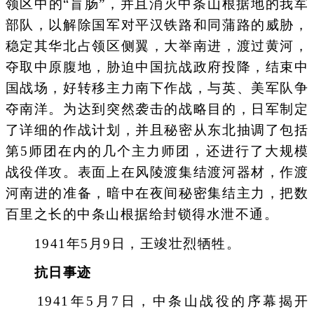
领区中的“盲肠”，并且消灭中条山根据地的我军
部队，以解除国军对平汉铁路和同蒲路的威胁，
稳定其华北占领区侧翼，大举南进，渡过黄河，
夺取中原腹地，胁迫中国抗战政府投降，结束中
国战场，好转移主力南下作战，与英、美军队争
夺南洋。为达到突然袭击的战略目的，日军制定
了详细的作战计划，并且秘密从东北抽调了包括
第5师团在内的几个主力师团，还进行了大规模
战役佯攻。表面上在风陵渡集结渡河器材，作渡
河南进的准备，暗中在夜间秘密集结主力，把数
百里之长的中条山根据给封锁得水泄不通。
1941年5月9日，王竣壮烈牺牲。
抗日事迹
1941年5月7日，中条山战役的序幕揭开