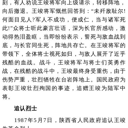
刻，有人劝说王竣将军向上级请示，转移阵地，
向后撤退。王竣将军慨然回答到：“未歼敌耻尔!
何面目见人?军人不成功，便成仁，当与诸军死
此!”众将士听此豪言壮语，深为长官所感动，激
动得热泪盈眶，当即纷纷表示，誓死与敌血战到
底，与长官同生死，阵地共存亡。在王竣将军的
带领下，全体将士视死如归，与敌人展开了近乎
残酷的血战。战斗，王竣将军与将士们英勇作
战，在残酷的战斗中，王竣最终身受重伤，由于
伤势严重，壮烈牺牲在台岩阵地上。国民政府为
表彰王竣壮烈殉国的事迹，追赠王竣为陆军中
将。
追认烈士
1987年5月7日，陕西省人民政府追认王竣