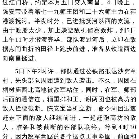
过红门桥，约定本月五日突入南昌。4日晚上，
陈安宝带着第七十九师王团和二十六师主力在荏
港渡抚河。半夜时分，已进抵抚河以西的支流，
由于渡船太少，加上躲避敌机侦察轰炸，到5日
上午11时才潜渡完毕。部队渡过河后，立即在敌
据点间曲折的田径上跑步前进，准备从铁道西边
向南昌挺进。
5日下午2时许，部队通过公铁路抵达沙窝章
村，先头部队周团遭到敌人袭击。不久，周团在
桐树庙西北高地被敌军粘住，同时，在军、师部
后面的通信连，辎重排和王、谢两团也被高坊的
敌人拦腰截断。陈安宝当机立断，命令周团迅速
赶走正面的敌人继续前进，一起赶跑高坊的敌
人，准备和被截断的各部队联络。等到4时30
分，因为敌军盘踞的各个据点工事坚固，前面和