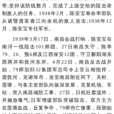
带;坚持该防线数月，完成了上级交给的阻击牵
制敌人的任务。1938年2月，陈安宝奉命率部队
从诸暨渡富春江向余杭的敌人攻击;1938年12
月，陈安宝专任军长。
1939年3月17日，南昌会战打响，陈安宝在
南浔一线阻击101师团。27日南昌失守，陈率
79、26、预6师及江西保安12团，守卫鄱阳湖东
西两岸和抚河东岸。4月22日，南昌反击战开
始，79师划归32集团军总司令上官云相指挥，
渡抚河，克谢埠市，攻至南昌附近冈下、关村、
莲塘，与各主攻部队向纵深发展，克复机场、车
站，突入南昌城防工事。27日，日机狂轰滥炸，
并施放毒气;日军增援部队突破阻击。双方主力
在莲塘血战，反复争夺，79师伤亡惨重，段朗如