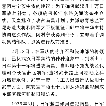
意冈村宁茨中将的建议：为了确保武汉几十万日
军战养补给，必须确保长江水路交通这条生命
线。天皇批准了攻占南昌计划，并派教育总监西
尾寿造大将和陆军大臣板垣征四郎中将来华主持
协调这次作战。冈村宁茨得到命令，立即着手调
动集结部队，抓紧进行战前准备。
2月28日，在重庆的蒋介石和统帅部的将领
们，已从武汉日军集结的种种迹象中，判断出：
日军第十一军将进攻南昌。当即电令第九战区代
理司令长官薛岳将军;速将武长路上可移动之兵
力增进永修、武宁一带，而主力出击部队应用于
武宁方面。陈安宝率领七十九师从浮梁兼程到东
乡部署抚河和鄱阳湖防务。
1939年3月，日军越过修河进犯南昌。日军