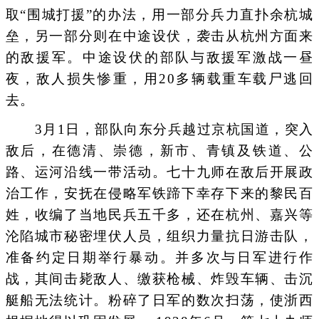
取“围城打援”的办法，用一部分兵力直扑余杭城
垒，另一部分则在中途设伏，袭击从杭州方面来
的敌援军。中途设伏的部队与敌援军激战一昼
夜，敌人损失惨重，用20多辆载重车载尸逃回
去。
3月1日，部队向东分兵越过京杭国道，突入
敌后，在德清、崇德，新市、青镇及铁道、公
路、运河沿线一带活动。七十九师在敌后开展政
治工作，安抚在侵略军铁蹄下幸存下来的黎民百
姓，收编了当地民兵五千多，还在杭州、嘉兴等
沦陷城市秘密埋伏人员，组织力量抗日游击队，
准备约定日期举行暴动。并多次与日军进行作
战，其间击毙敌人、缴获枪械、炸毁车辆、击沉
艇船无法统计。粉碎了日军的数次扫荡，使浙西