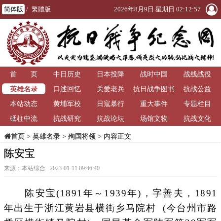
简体版
/
繁體版
2026年8月9日 星期日 02:12:59
首 页
中日历史
日本投降
战时中国
战线战役
英雄名录
口述回忆
关爱老兵
抗日战争图书
抗战公益
本站动态
黄埔军校
日寇暴行
重大事件
馆
专题栏目
砥柱中流
抗战研究
抗战论坛
场馆文物
抗战文化
>
英雄名录
>
殉国将领
> 内容正文
首页
陈安宝
来源：本站综合 2023-01-11 09:46:40
陈安宝(1891年～1939年)，字善夫，1891
年出生于浙江黄岩县横街乡马院村 (今台州市路