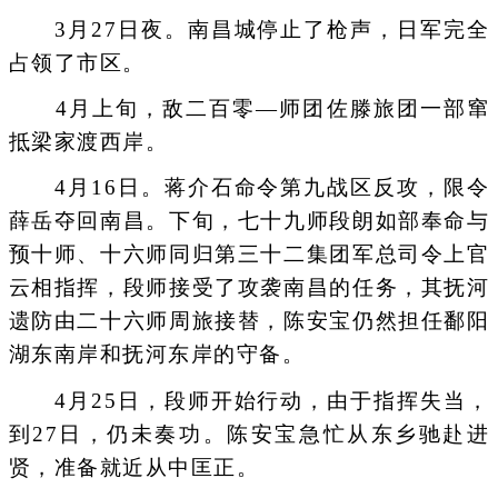
3月27日夜。南昌城停止了枪声，日军完全
占领了市区。
4月上旬，敌二百零—师团佐滕旅团一部窜
抵梁家渡西岸。
4月16日。蒋介石命令第九战区反攻，限令
薛岳夺回南昌。下旬，七十九师段朗如部奉命与
预十师、十六师同归第三十二集团军总司令上官
云相指挥，段师接受了攻袭南昌的任务，其抚河
遗防由二十六师周旅接替，陈安宝仍然担任鄱阳
湖东南岸和抚河东岸的守备。
4月25日，段师开始行动，由于指挥失当，
到27日，仍未奏功。陈安宝急忙从东乡驰赴进
贤，准备就近从中匡正。