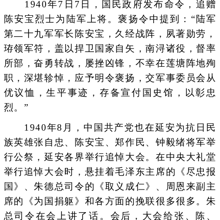
1940年7日7日，国民政府发布命令，追赠
陈安宝烈士为陆军上将。褒扬令中提到：“陆军
第二十九军军长陈安宝，久经战阵，夙著勋劳，
珔领军符，盖以捍卫国家自矢，南浔诸役，督率
所部，奋勇转战，屡挫凶锋，不幸在莲塘阵地殉
职，深堪轸悼，应予明令褒扬，交军事委员会从
优议恤，生平事迹，存备宣付国史馆，以彰忠
烈。”
1940年8月，中国共产党也在延安为抗日民
族英雄张自忠、陈安宝、郑作民、钟毅绪将军举
行公祭，延安各界举行追悼大会。在中央大礼堂
举行追悼大会时，悬挂着毛泽东主席的《尽忠报
国》、朱德总司令的《取义成仁》、周恩来副主
席的《为国捐躯》和各方面的挽联很多很多。朱
总司令在会上讲了话。会后，大会给张、陈、