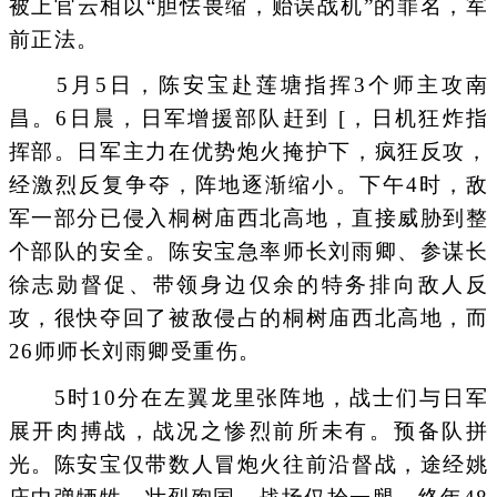
被上官云相以“胆怯畏缩，贻误战机”的罪名，军
前正法。
5月5日，陈安宝赴莲塘指挥3个师主攻南
昌。6日晨，日军增援部队赶到 [，日机狂炸指
挥部。日军主力在优势炮火掩护下，疯狂反攻，
经激烈反复争夺，阵地逐渐缩小。下午4时，敌
军一部分已侵入桐树庙西北高地，直接威胁到整
个部队的安全。陈安宝急率师长刘雨卿、参谋长
徐志勋督促、带领身边仅余的特务排向敌人反
攻，很快夺回了被敌侵占的桐树庙西北高地，而
26师师长刘雨卿受重伤。
5时10分在左翼龙里张阵地，战士们与日军
展开肉搏战，战况之惨烈前所未有。预备队拼
光。陈安宝仅带数人冒炮火往前沿督战，途经姚