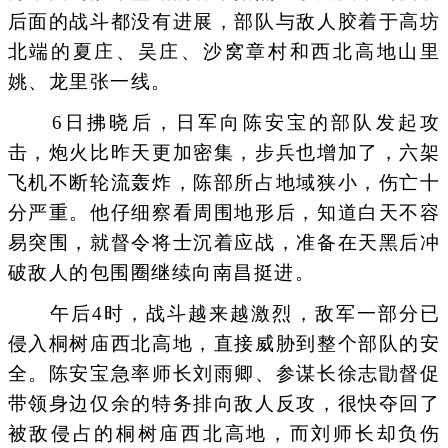
后面的战斗都没有进展，部队与敌人胶着于高坊
北端的夏庄、吴庄、沙窝章村和西北高地山里
姚、龙里张一线。
6日拂晓后，日军向陈安宝的部队发起攻
击，炮火比昨天更加密集，步兵也增加了，六架
飞机不断轮流轰炸，陈部所占地域狭小，伤亡十
分严重。他仔细察看周围地形后，知道白天不容
易突围，就督令将士沉着应战，准备在天黑后冲
破敌人的包围圈继续向南昌挺进。
午后4时，战斗越来越激烈，敌军一部分已
侵入桐树庙西北高地，直接威胁到整个部队的安
全。陈安宝急率师长刘雨卿、参谋长徐志勖督促
带领身边仅余的特务排向敌人反攻，很快夺回了
被敌侵占的桐树庙西北高地，而刘师长却负伤