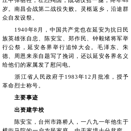
庄中弹牺牲，壮烈殉国，战场仅拾一腿，终年48
岁。南昌会战第二战役失败。灵柩返乡，沿途群
众自发设祭。
1940年8月，中国共产党也在延安为抗日民
族英雄张自忠、陈安宝、郑作民、钟毅绪将军举
行公祭，延安各界举行追悼大会。毛泽东、朱
德、周恩来亲自题写了挽词，还以延安各界名义
给他们的家属发了慰问电。
浙江省人民政府于1983年12月批准，授予
革命烈士称号。
主要事迹
出资建学校
陈安宝，台州市路桥人，一八九一年他生于
横街马院的一户农民家庭。由于家境十分贫穷，