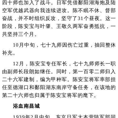
四十师也加入了战斗。日军凭借鄱阳湖海炮及陆
空军优越武器向我连续进攻。陈不眠不休、督部
奋战，并不时组织反攻，坚守了31个昼夜。这一
阶段，陈安宝与叶肇、王敬久两军奋勇抵抗，一
共坚持三个月。
10月中旬，七十九师因伤亡过重，抽回整休
补充。
12月，陈安宝专任军长，七十九师师长一职
由副师长段朗如继任。同时，第一百零二师归入
二十六军建制，编为甲种军。陈安宝将军率部担
任至德湖口和鄱阳湖东南岸守备任务，在该地的
第二十六师也归属于陈安宝将军的麾下。
浴血南昌城
1939年2月中旬，东京日军大本营陆军部同