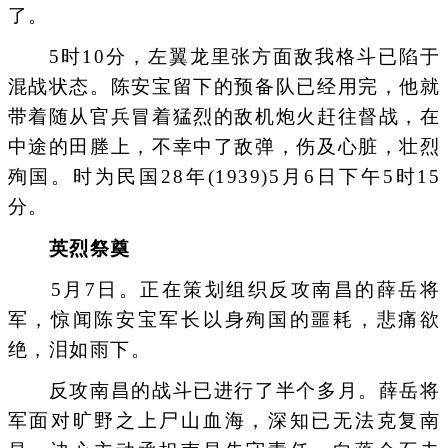
了。
5时10分，左翼龙里张方面敌我格斗已陷于
混战状态。陈安宝留下的预备队已经用完，他就
带着随从官兵冒着猛烈的敌机炮火赶往督战，在
中途的田塍上，不幸中了敌弹，伤及心脏，壮烈
殉国。时为民国28年(1939)5月6日下午5时15
分。
英烈祭奠
5月7日。正在策划组织反攻南昌的薛岳将
军，惊闻陈安宝军长以身殉国的噩耗，悲痛欲
绝，泪如雨下。
反攻南昌的战斗已进行了半个多月。薛岳将
军面对旷野之上尸山血海，深知已无法克复南