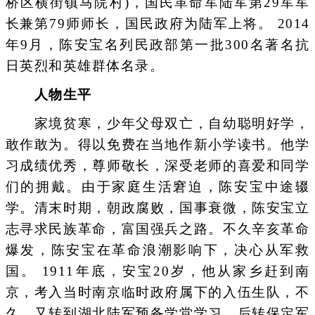
桥区横街镇马院村)，国民革命军陆军第29军军
长兼第79师师长，国民政府为陆军上将。 2014
年9月，陈安宝名列民政部第一批300名著名抗
日英烈和英雄群体名录。
人物生平
家境贫寒，少年父母双亡，自幼聪明好学，
敢作敢为。得以免费在当地作新小学读书。他学
习成绩优秀，尊师敬长，深受老师的喜爱和同学
们的拥戴。由于家庭生活窘迫，陈安宝中途辍
学。清末时期，朝政腐败，国事衰微，陈安宝立
志寻求民族革命，富国强兵之路。不久辛亥革命
爆发，陈安宝在革命浪潮影响下，决心从军救
国。 1911年底，安宝20岁，他从家乡赶到南
京，考入当时南京临时政府属下的入伍生队，不
久，又转到湖北陆军预备学堂学习。后转保定军