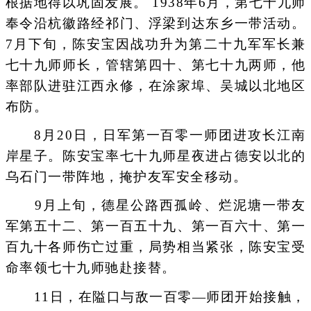
根据地得以巩固发展。 1938年6月，第七十九师
奉令沿杭徽路经祁门、浮梁到达东乡一带活动。
7月下旬，陈安宝因战功升为第二十九军军长兼
七十九师师长，管辖第四十、第七十九两师，他
率部队进驻江西永修，在涂家埠、吴城以北地区
布防。
8月20日，日军第一百零一师团进攻长江南
岸星子。陈安宝率七十九师星夜进占德安以北的
乌石门一带阵地，掩护友军安全移动。
9月上旬，德星公路西孤岭、烂泥塘一带友
军第五十二、第一百五十九、第一百六十、第一
百九十各师伤亡过重，局势相当紧张，陈安宝受
命率领七十九师驰赴接替。
11日，在隘口与敌一百零—师团开始接触，