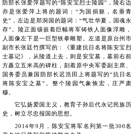
防部长张爱萍题写的“陈安宝烈士陵园”，陵右边
亦是张爱萍上将的题词：“为国捐躯，名垂青
史”，左边是郑洞国的题词：“气壮华夏，国魂永
存”。陵正面镶嵌着巨幅将军铸铁人面像浮雕，
人面像左下是一巨型铁拳雕塑。左道是原台州市
副市长张廷竹撰写的：《重建抗日名将陈安宝烈
士墓记》，从陵道上去，则是安宝墓，墓前右前
方矗立五米高的碑柱，刻着原中央军委副主席、
国务委员兼国防部长迟浩田上将题写的“抗日名
将陈安宝之墓”。整个陵园气象恢宏，庄严肃
穆。
它弘扬爱国主义，教育子孙后代永记民族历
史，树立尽忠报国的思想。
2014年9月，陈安宝将军名列第一批300名