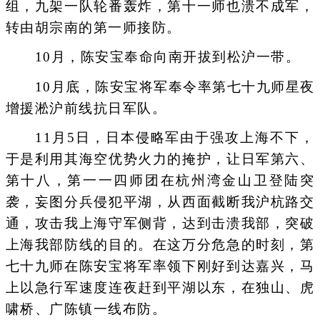
组，九架一队轮番轰炸，第十一师也溃不成军，
转由胡宗南的第一师接防。
10月，陈安宝奉命向南开拔到松沪一带。
10月底，陈安宝将军奉令率第七十九师星夜
增援淞沪前线抗日军队。
11月5日，日本侵略军由于强攻上海不下，
于是利用其海空优势火力的掩护，让日军第六、
第十八，第一一四师团在杭州湾金山卫登陆突
袭，妄图分兵侵犯平湖，从西面截断我沪杭路交
通，攻击我上海守军侧背，达到击溃我部，突破
上海我部防线的目的。在这万分危急的时刻，第
七十九师在陈安宝将军率领下刚好到达嘉兴，马
上以急行军速度连夜赶到平湖以东，在独山、虎
啸桥、广陈镇一线布防。