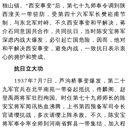
独山镇。“西安事变”后，第七十九师奉令调到陕
西潼关一带驻防，受第四十六军军长樊崧甫节
制，与东北军对峙。不久西安事变和平解决，蒋
介石同意国共合作，共同抗日，当时陈安宝将军
深虑内战大爆发，必引起亡国危险，因而，他对
和平解决西安事变，避免内战，一致抗日表示衷
心的拥护和赞成。
抗日立大功
1937年7月7日，芦沟桥事变爆发，第二十
九军官兵在北平南苑一带奋起抵抗，佟麟阁、赵
登禹两将军壮烈殉国。时任第七十九师师长的陈
安宝将军闻讯热血沸腾，上书第四预备军司令长
官请缨抗战，多次请缨上阵杀敌。不久，陈安宝
将军奉令率全师到河南省辉县一带集结，加入程