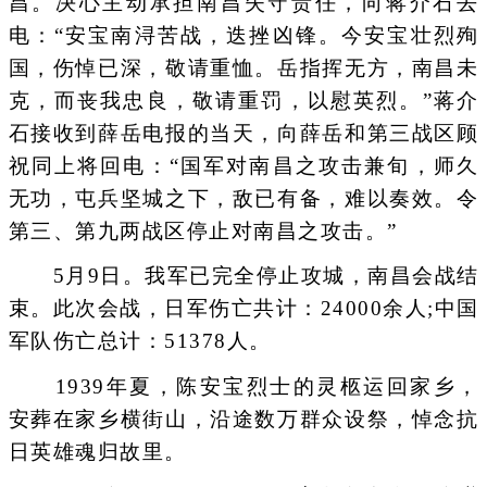
昌。决心主动承担南昌失守责任，向蒋介石去
电：“安宝南浔苦战，迭挫凶锋。今安宝壮烈殉
国，伤悼已深，敬请重恤。岳指挥无方，南昌未
克，而丧我忠良，敬请重罚，以慰英烈。”蒋介
石接收到薛岳电报的当天，向薛岳和第三战区顾
祝同上将回电：“国军对南昌之攻击兼旬，师久
无功，屯兵坚城之下，敌已有备，难以奏效。令
第三、第九两战区停止对南昌之攻击。”
5月9日。我军已完全停止攻城，南昌会战结
束。此次会战，日军伤亡共计：24000余人;中国
军队伤亡总计：51378人。
1939年夏，陈安宝烈士的灵柩运回家乡，
安葬在家乡横街山，沿途数万群众设祭，悼念抗
日英雄魂归故里。