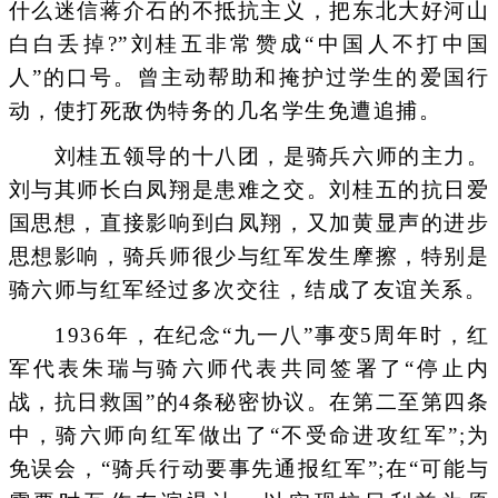
什么迷信蒋介石的不抵抗主义，把东北大好河山
白白丢掉?”刘桂五非常赞成“中国人不打中国
人”的口号。曾主动帮助和掩护过学生的爱国行
动，使打死敌伪特务的几名学生免遭追捕。
刘桂五领导的十八团，是骑兵六师的主力。
刘与其师长白凤翔是患难之交。刘桂五的抗日爱
国思想，直接影响到白凤翔，又加黄显声的进步
思想影响，骑兵师很少与红军发生摩擦，特别是
骑六师与红军经过多次交往，结成了友谊关系。
1936年，在纪念“九一八”事变5周年时，红
军代表朱瑞与骑六师代表共同签署了“停止内
战，抗日救国”的4条秘密协议。在第二至第四条
中，骑六师向红军做出了“不受命进攻红军”;为
免误会，“骑兵行动要事先通报红军”;在“可能与