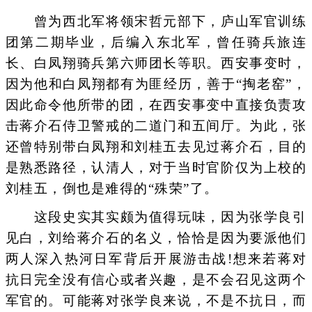
曾为西北军将领宋哲元部下，庐山军官训练
团第二期毕业，后编入东北军，曾任骑兵旅连
长、白凤翔骑兵第六师团长等职。西安事变时，
因为他和白凤翔都有为匪经历，善于“掏老窑”，
因此命令他所带的团，在西安事变中直接负责攻
击蒋介石侍卫警戒的二道门和五间厅。为此，张
还曾特别带白凤翔和刘桂五去见过蒋介石，目的
是熟悉路径，认清人，对于当时官阶仅为上校的
刘桂五，倒也是难得的“殊荣”了。
这段史实其实颇为值得玩味，因为张学良引
见白，刘给蒋介石的名义，恰恰是因为要派他们
两人深入热河日军背后开展游击战!想来若蒋对
抗日完全没有信心或者兴趣，是不会召见这两个
军官的。可能蒋对张学良来说，不是不抗日，而