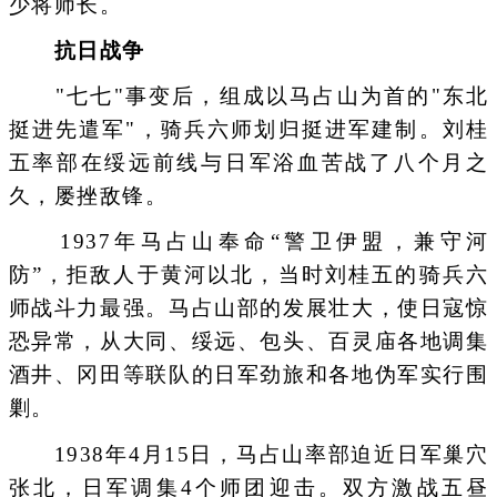
少将师长。
抗日战争
"七七"事变后，组成以马占山为首的"东北
挺进先遣军"，骑兵六师划归挺进军建制。刘桂
五率部在绥远前线与日军浴血苦战了八个月之
久，屡挫敌锋。
1937年马占山奉命“警卫伊盟，兼守河
防”，拒敌人于黄河以北，当时刘桂五的骑兵六
师战斗力最强。马占山部的发展壮大，使日寇惊
恐异常，从大同、绥远、包头、百灵庙各地调集
酒井、冈田等联队的日军劲旅和各地伪军实行围
剿。
1938年4月15日，马占山率部迫近日军巢穴
张北，日军调集4个师团迎击。双方激战五昼