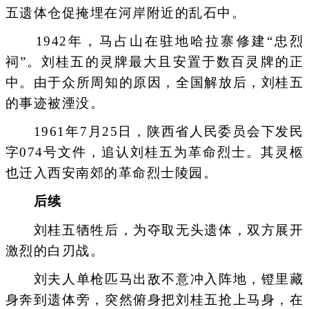
五遗体仓促掩埋在河岸附近的乱石中。
1942年，马占山在驻地哈拉寨修建“忠烈
祠”。刘桂五的灵牌最大且安置于数百灵牌的正
中。由于众所周知的原因，全国解放后，刘桂五
的事迹被湮没。
1961年7月25日，陕西省人民委员会下发民
字074号文件，追认刘桂五为革命烈士。其灵柩
也迁入西安南郊的革命烈士陵园。
后续
刘桂五牺牲后，为夺取无头遗体，双方展开
激烈的白刃战。
刘夫人单枪匹马出敌不意冲入阵地，镫里藏
身奔到遗体旁，突然俯身把刘桂五抢上马身，在