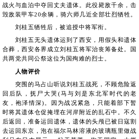
战火与血泊中夺回丈夫遗体。此役毙敌千余，击
毁敌装甲车20余辆，骑六师几近全部壮烈牺牲。
刘桂五牺牲后，被追授中将军衔。
刘桂五无头遗体运到了西安，用假头和遗体
合葬，西安各界成立刘桂五将军治丧筹备处。国
共两党共同公祭这位为国殉难的烈士。
人物评价
突围的马占山听说刘桂五战死，不顾危险返
回后队，抚尸大哭(马与刘是东北军时代的老
友，袍泽情深)。因为战况紧急，只能着部下暂
时将其遗体仓促掩埋在河岸附近的乱石中。不久
后返回，准备运回遗体，遗体的头颅已被日寇割
去运回东京，泡在福尔马林溶液的玻璃瓶里做战