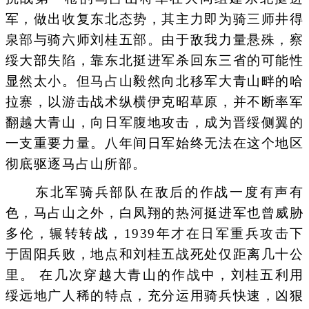
军，做出收复东北态势，其主力即为骑三师井得
泉部与骑六师刘桂五部。由于敌我力量悬殊，察
绥大部失陷，靠东北挺进军杀回东三省的可能性
显然太小。但马占山毅然向北移军大青山畔的哈
拉寨，以游击战术纵横伊克昭草原，并不断率军
翻越大青山，向日军腹地攻击，成为晋绥侧翼的
一支重要力量。八年间日军始终无法在这个地区
彻底驱逐马占山所部。
东北军骑兵部队在敌后的作战一度有声有
色，马占山之外，白凤翔的热河挺进军也曾威胁
多伦，辗转转战，1939年才在日军重兵攻击下
于固阳兵败，地点和刘桂五战死处仅距离几十公
里。 在几次穿越大青山的作战中，刘桂五利用
绥远地广人稀的特点，充分运用骑兵快速，凶狠