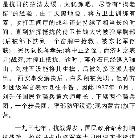
是抗日的招法太缓，太犹豫吧。尽管有“掏老
窑”的经验，由于天黑地险，蒋方卫士训练有
素，攻打五间厅的战斗还是持续了相当长的时
间，直到指挥抵抗的侍卫长钱大钧被弹穿胸部
(后被部下扶到一个窑洞中抢救，被东北军俘
获)，宪兵队长蒋孝先(蒋中正之侄，俞济时之表
兄)战死,才停止抵抗。这时，蒋介石已经逃入骊
山，刘桂五没能将其生擒，后被刘多荃派人搜
出。 西安事变解决后，白凤翔被免职，但蒋方
对团级军官表示既往不咎，因此1937年10月，
刘升任国民党骑兵第六师师长，下辖两个骑兵
团，一个步兵团。率部防守绥远(现内蒙古)旗下
营。
一九三七年，抗战爆发，国民政府命令打响
抗战第一枪的马占山将军在大同组建东北挺进