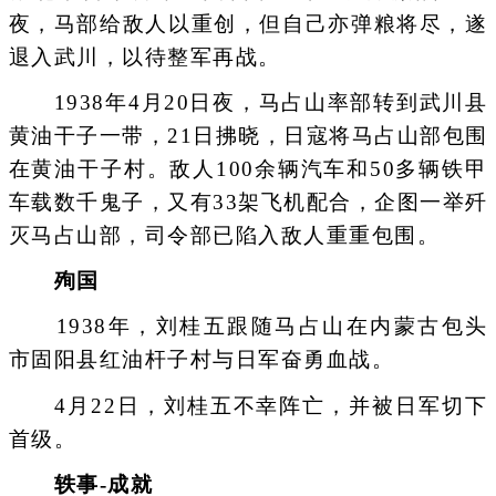
夜，马部给敌人以重创，但自己亦弹粮将尽，遂
退入武川，以待整军再战。
1938年4月20日夜，马占山率部转到武川县
黄油干子一带，21日拂晓，日寇将马占山部包围
在黄油干子村。敌人100余辆汽车和50多辆铁甲
车载数千鬼子，又有33架飞机配合，企图一举歼
灭马占山部，司令部已陷入敌人重重包围。
殉国
1938年，刘桂五跟随马占山在内蒙古包头
市固阳县红油杆子村与日军奋勇血战。
4月22日，刘桂五不幸阵亡，并被日军切下
首级。
轶事-成就