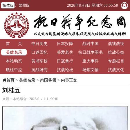
简体版
/
繁體版
2026年8月8日 星期六 06:56:00
首 页
中日历史
日本投降
战时中国
战线战役
英雄名录
口述回忆
关爱老兵
抗日战争图书
抗战公益
本站动态
黄埔军校
日寇暴行
重大事件
馆
专题栏目
砥柱中流
抗战研究
抗战论坛
场馆文物
抗战文化
>
英雄名录
>
殉国将领
> 内容正文
首页
刘桂五
来源：本站综合 2023-01-11 11:09:01