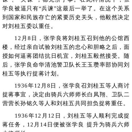
学良被逼只有“兵谏”这最后一举了。在这个关系
到国家和民族存亡的紧要历史关头，他毅然决定
对刘桂五委以重任。
12月8日，张学良将刘桂五召到他的公馆西
楼，经过亲自试验刘桂五的忠心和胆略之后，面
授如何逼蒋团结抗日机宜，刘桂五毅然接受。随
后，张学良命华清池警卫队长王玉瓒率部协同刘
桂五等执行捉蒋计划。
1936年12月8日，张学良召刘桂五等人商讨
捉蒋事宜，决定由骑兵六师师长白凤翔、卫队二
营营长孙铭久等人和刘桂五共同担负捉将重任。
1936年12月12日，刘桂五等人顺利完成捉
蒋任务，12月14日便被张学良 提升为骑兵六师