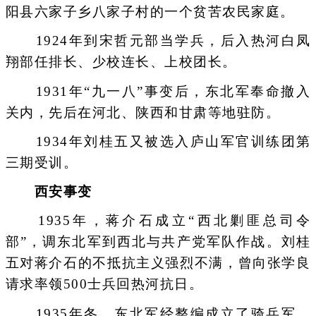
阳县六家子乡八家子村的一个贫苦农民家庭。
1924年到宋哲元部当学兵，后入热河白凤
翔部任排长、少校连长、上校团长。
1931年“九一八”事变后，东北军奉命撤入
关内，先后在河北、陕西和甘肃等地驻防。
1934年刘桂五又被选入庐山军官训练团第
三期受训。
西安事变
1935年，蒋介石成立“西北剿匪总司令
部”，调东北军到西北与共产党军队作战。刘桂
五对蒋介石的不抵抗主义强烈不满，曾向张学良
请求率领500士兵回热河抗日。
1935年冬，东北军经整编成立了骑兵军，