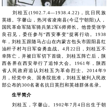
刘桂五(1902.7.4—1938.4.22)，抗日民族
英雄。字馨山，热河省凌南县(今辽宁朝阳)人，
国民革命军陆军骑兵第2军6师师长。他曾受张学
良召见，委任参与“西安事变”捉蒋行动。1938
年，刘桂五跟随马占山在内蒙古包头市固阳县红
油杆子村与日军奋勇血战。4月22日，刘桂五不
幸阵亡，并被日军切下首级。刘桂五阵亡后，陕
西各界在西安举行了追悼大会。1961年，陕西
省人民政府追认刘桂五为革命烈士。2014年9
月，经党中央、国务院批准，刘桂五被列入民政
部公布的300名著名抗日英烈和英雄群体名录。
生平简介
刘桂五，字馨山。1902年7月4日出生于朝