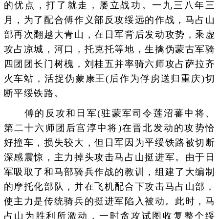
的优点，打了就走，屡立战功。一九三八年三
月，为了配合傅作义部反攻绥远的作战，马占山
部再次翻越大青山，在日军背后发动攻势，乘虚
攻占凉城，河口，托克托等地，生擒伪蒙古军骑
四团团长门树槐，刘桂五并率骑六师攻占萨拉齐
火车站，活捉伪蒙康王(后作为俘虏送归重庆)切
断平绥铁路。
傅的反攻和日军(驻蒙军司令莲沼蕃中将、
第二十六师团后宫淳中将)在晋北发动的攻势恰
好撞车，损失较大，但日军因为平绥铁路被切断
深感震惊，主力掉头攻击马占山挺进军。由于日
军吸取了和马部骑兵作战的教训，组建了大编制
的摩托化部队，并在飞机配合下攻击马占山部，
使主力是传统骑兵的挺进军陷入被动。此时，马
占山为胜利所激动，一时贪攻试图收复整个绥