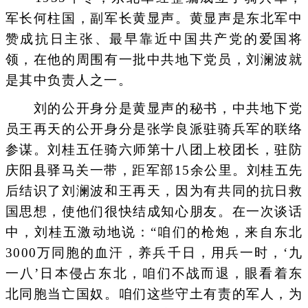
军长何柱国，副军长黄显声。黄显声是东北军中
赞成抗日主张、最早靠近中国共产党的爱国将
领，在他的周围有一批中共地下党员，刘澜波就
是其中负责人之一。
刘的公开身分是黄显声的秘书，中共地下党
员王再天的公开身分是张学良派驻骑兵军的联络
参谋。刘桂五任骑六师第十八团上校团长，驻防
庆阳县驿马关一带，距军部15余公里。刘桂五先
后结识了刘澜波和王再天，因为有共同的抗日救
国思想，使他们很快结成知心朋友。在一次谈话
中，刘桂五激动地说：“咱们的枪炮，来自东北
3000万同胞的血汗，养兵千日，用兵一时，‘九
一八’日本侵占东北，咱们不战而退，眼看着东
北同胞当亡国奴。咱们这些守土有责的军人，为