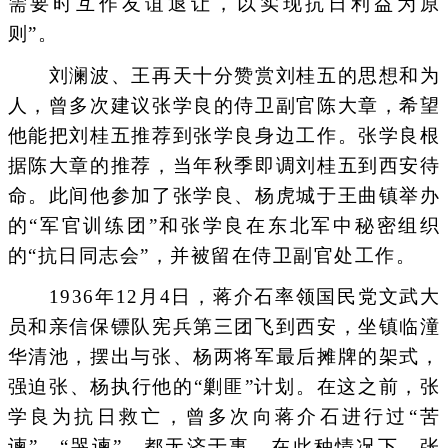
需要时互作友谊退让，以实现抗日利益为原
则”。
刘澜波、王再天十分赞赏刘桂五的思想和为
人，曾多次建议张学良的侍卫副官陈大章，希望
他能把刘桂五推荐到张学良身边工作。张学良根
据陈大章的推荐，当年秋季即调刘桂五到西安待
命。此间他参加了张学良、杨虎城于王曲镇举办
的“军官训练团”和张学良在东北军中秘密组织
的“抗日同志会”，并被留在侍卫副官处工作。
1936年12月4日，蒋介石率领国民党文武大
员和亲信保镖队宪兵第三团飞到西安，坐镇临潼
华清池，摆出与张、杨两将军最后摊牌的架式，
强迫张、杨执行他的“剿匪”计划。在这之前，张
学良为抗日救亡，曾多次向蒋介石进行过“苦
谏”、“哭谏”，都无济于事。在此种情况下，张