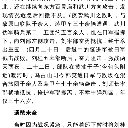
北，还在继续向东方百灵庙和武川方向攻击，发
现情况危急后回撤不及。(夜袭武川之敌时，与
敌原口联队千余人、装甲车三十余辆遭遇。武川
伪军骑兵第二十五团约五百余人，也在日军指挥
下，向刘部左侧攻击。刘率部奋勇抵抗，终于杀
出重围，)四月二十日，后退中的挺进军被日军
截击战败。刘桂五率部断后，奋力阻击，激战两
天两夜，二十二日，部队在黄油干子(今包头附
近)渡河时，马占山司令部突遭日军与敌坂仓混
合旅团千余人及装甲车七十余辆袭击，刘师长率
部就地抵抗，掩护军部撤离，不幸中弹殉国，年
仅三十六岁。
遗骸未全
当时因为战况紧急，只能着部下暂时将刘桂