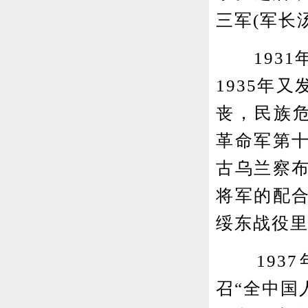
三军(军长
1931年
1935年
丧，民族危
革命军第
古乌兰察
将军的配
绥东战役
1937
召“全中国