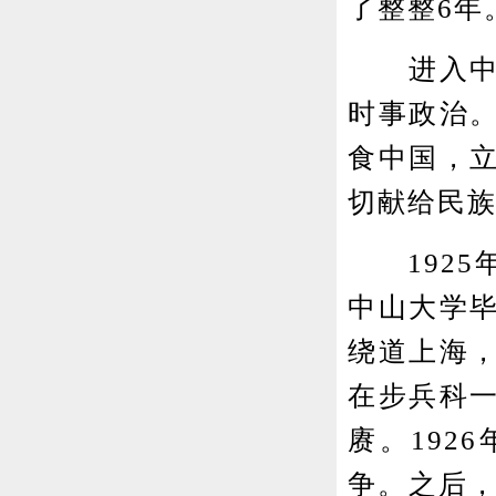
了整整6年
进入中学
时事政治
食中国，
切献给民
1925年
中山大学
绕道上海
在步兵科
赓。192
争。之后，