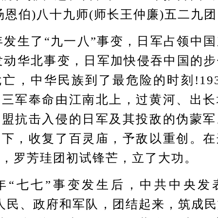
汤恩伯)八十九师(师长王仲廉)五二九
发生了“九一八”事变，日军占领中
又发动华北事变，日军加快侵吞中国的
亡，中华民族到了最危险的时刻!19
十三军奉命由江南北上，过黄河、出长
布盟抗击入侵的日军及其投敌的伪蒙军
合下，收复了百灵庙，予敌以重创。在
里，罗芳珪团初试锋芒，立了大功。
年“七七”事变发生后，中共中央发
人民、政府和军队，团结起来，筑成