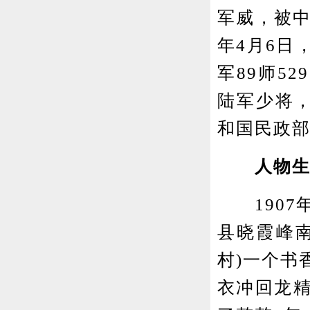
军威，被中
年4月6日
军89师5
陆军少将，
和国民政
人物生
1907年
县晓霞峰
村)一个书
衣冲回龙精