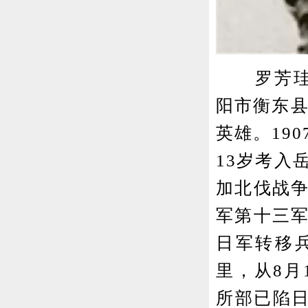
罗芳珪(1
阳市衡东县
英雄。19
13岁考入
加北伐战争
军第十三军
日军转移
里，从8月
所部已陷