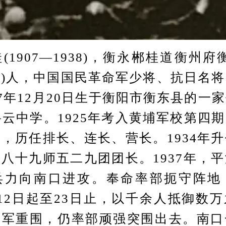
907—1938)，衡永郴桂道衡州府
)人，中国国民革命军少将、抗日名
07年12月20日生于衡阳市衡东县的一
岳云中学。1925年考入黄埔军校第四
，历任排长、连长、营长。1934年
八十九师五二九团团长。1937年，
兵力向南口进攻。奉命率部扼守阵地
12日起至23日止，以千余人抵御数
日军重围，仍率部顽强突围出去。南口