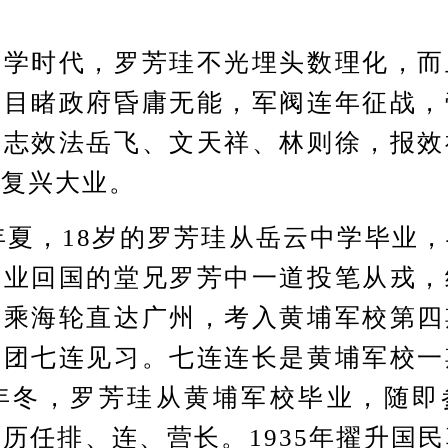
。
时代，罗芳珪不光埋头数理化，而
。目睹政府昏庸无能，军阀连年征战，
立志效法岳飞、文天祥、林则徐，报效
族复兴大业。
夏，18岁的罗芳珪从岳云中学毕业
毕业回国的堂兄罗芳中一道投笔从戎，
，乘海轮直达广州，考入黄埔军校第四
一团七连见习。七连连长是黄埔军校一
6年冬，罗芳珪从黄埔军校毕业，随
历任排、连、营长。1935年擢升国