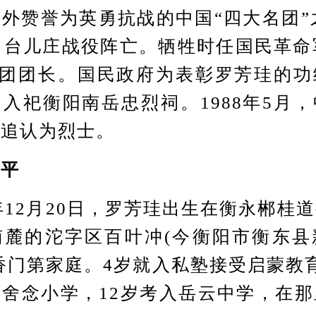
外赞誉为英勇抗战的中国“四大名团”之
，台儿庄战役阵亡。牺牲时任国民革命
29团团长。国民政府为表彰罗芳珪的
入祀衡阳南岳忠烈祠。1988年5月
部追认为烈士。
平
12月20日，罗芳珪出生在衡永郴桂
南麓的沱字区百叶冲(今衡阳市衡东县
香门第家庭。4岁就入私塾接受启蒙教
舍念小学，12岁考入岳云中学，在