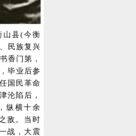
衡山县(今衡
将、民族复兴
家书香门第，
期，毕业后参
升任国民革命
平津沦陷后，
，纵横十余
万之敌。当时
一战，大震