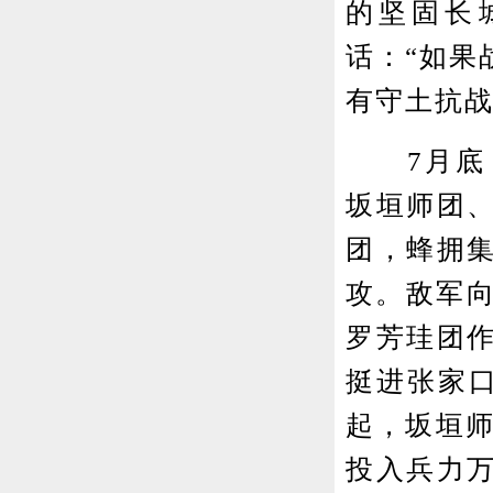
的坚固长
话：“如果
有守土抗战
7月底，
坂垣师团
团，蜂拥
攻。敌军向
罗芳珪团
挺进张家口
起，坂垣师
投入兵力