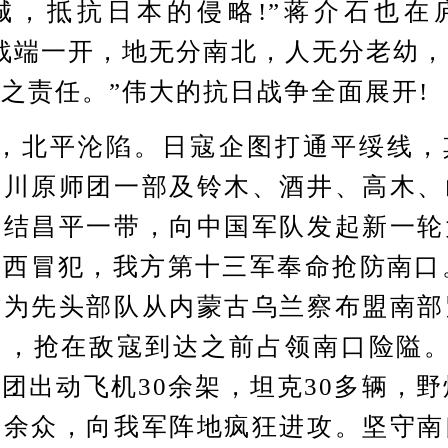
城，抵抗日本的侵略!”蒋介石也在
战端一开，地无分南北，人无分老幼
之责任。”伟大的抗日战争全面展开!
北平沦陷。日寇企图打通平绥线，
、川原师团一部及铃木、酒井、高木、
集结昌平一带，向中国军队发起新一轮
西冒犯，我方第十三军奉命抢防南口
作为先头部队从内蒙古乌兰察布盟南部
，抢在敌寇到达之前占领南口险隘。
团出动飞机30余架，坦克30多辆，野
万余众，向我军阵地疯狂进攻。坚守南