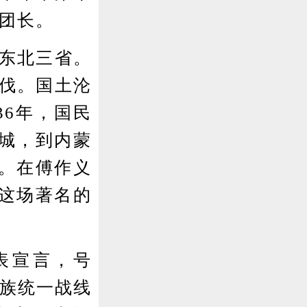
团团长。
国东北三省。
步伐。国土沦
36年，国民
城，到内蒙
。在傅作义
这场著名的
表宣言，号
民族统一战线