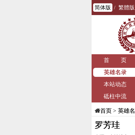
简体版
/
繁體版
首 页
英雄名录
本站动态
砥柱中流
>
英雄名
首页
罗芳珪