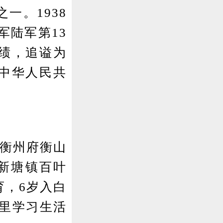
一。1938
军陆军第13
功绩，追谥为
，中华人民共
道衡州府衡山
新塘镇百叶
育，6岁入白
那里学习生活