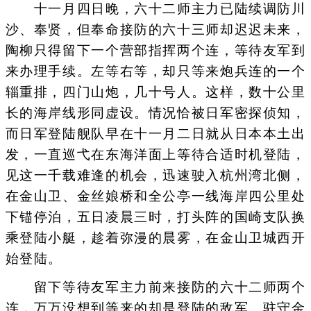
十一月四日晚，六十二师主力已陆续调防川
沙、奉贤，但奉命接防的六十三师却迟迟未来，
陶柳只得留下一个营部指挥两个连，等待友军到
来办理手续。左等右等，却只等来炮兵连的一个
辎重排，四门山炮，几十号人。这样，数十公里
长的海岸线形同虚设。情况恰被日军密探侦知，
而日军登陆舰队早在十一月二日就从日本本土出
发，一直巡弋在东海洋面上等待合适时机登陆，
见这一千载难逢的机会，迅速驶入杭州湾北侧，
在金山卫、金丝娘桥和全公亭一线海岸四公里处
下锚停泊，五日凌晨三时，打头阵的国崎支队换
乘登陆小艇，趁着弥漫的晨雾，在金山卫城西开
始登陆。
留下等待友军主力前来接防的六十二师两个
连，万万没想到等来的却是登陆的敌军。驻守金