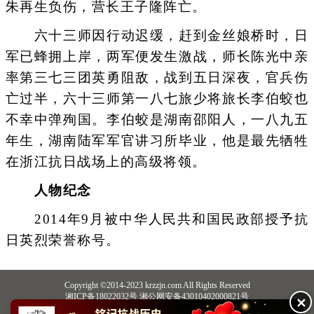
朱再生负伤，营长王子隆阵亡。
六十三师因行动迟缓，赶到金丝娘桥时，日
军已蜂拥上岸，两军便发生激战，师长陈光中亲
率第三七三团英勇阻敌，战到五日深夜，官兵伤
亡过半，六十三师第一八七旅少将旅长李伯蛟也
不幸中弹殉国。李伯蛟是湖南邵阳人，一八九五
年生，湖南陆军军官讲习所毕业，他是最先牺牲
在浙江抗日战场上的高级将领。
人物纪念
2014年9月被中华人民共和国民政部授予抗
日英烈荣誉称号。
Copyright ©2014-2023 krzzjn.com All Rights Reserved
湘ICP备18022032号 湘公网安备43010402000821号
✕
中央网信办违法和不良信息举报中心
长沙市互联网违法和不良信息举报中心