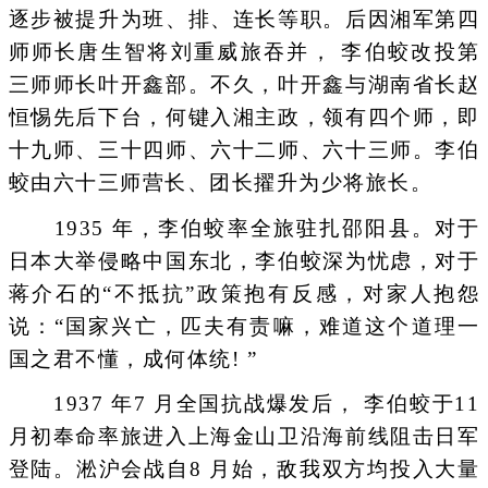
逐步被提升为班、排、连长等职。后因湘军第四
师师长唐生智将刘重威旅吞并， 李伯蛟改投第
三师师长叶开鑫部。不久，叶开鑫与湖南省长赵
恒惕先后下台，何键入湘主政，领有四个师，即
十九师、三十四师、六十二师、六十三师。李伯
蛟由六十三师营长、团长擢升为少将旅长。
1935 年，李伯蛟率全旅驻扎邵阳县。对于
日本大举侵略中国东北，李伯蛟深为忧虑，对于
蒋介石的“不抵抗”政策抱有反感，对家人抱怨
说：“国家兴亡，匹夫有责嘛，难道这个道理一
国之君不懂，成何体统! ”
1937 年7 月全国抗战爆发后， 李伯蛟于11
月初奉命率旅进入上海金山卫沿海前线阻击日军
登陆。淞沪会战自8 月始，敌我双方均投入大量