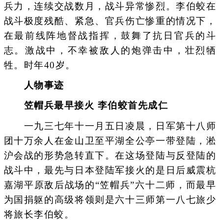
兵力，连续交战数月，战斗异常惨烈。李伯蛟在
战斗极度残酷、紧急、官兵伤亡惨重的情况下，
在最前线阵地督战指挥，鼓舞了抗日官兵的斗
志。激战中，不幸被敌人的炮弹击中，壮烈牺
牲。时年40岁。
人物事迹
笠帽兵最早接火 李伯蛟首先成仁
一九三七年十一月五日凌晨，日军第十八师
团十万余人在金山卫至平湖全公亭一带登陆，淞
沪会战的形势急转直下。在这场登陆与反登陆的
战斗中，最先与日本登陆军接火的是日后威震杭
嘉湖平原敌后战场的“笠帽兵”六十二师，而最早
为国捐躯的高级将领则是六十三师第一八七旅少
将旅长李伯蛟。