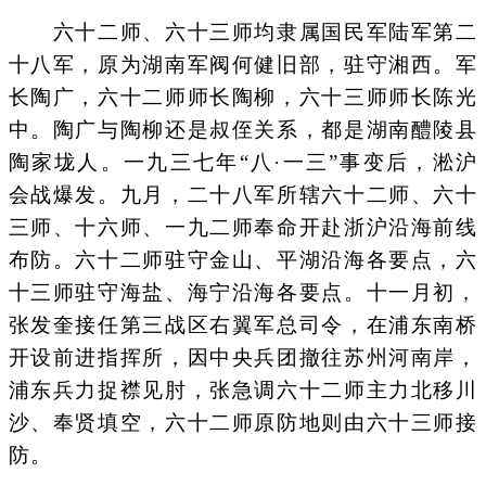
六十二师、六十三师均隶属国民军陆军第二
十八军，原为湖南军阀何健旧部，驻守湘西。军
长陶广，六十二师师长陶柳，六十三师师长陈光
中。陶广与陶柳还是叔侄关系，都是湖南醴陵县
陶家垅人。一九三七年“八·一三”事变后，淞沪
会战爆发。九月，二十八军所辖六十二师、六十
三师、十六师、一九二师奉命开赴浙沪沿海前线
布防。六十二师驻守金山、平湖沿海各要点，六
十三师驻守海盐、海宁沿海各要点。十一月初，
张发奎接任第三战区右翼军总司令，在浦东南桥
开设前进指挥所，因中央兵团撤往苏州河南岸，
浦东兵力捉襟见肘，张急调六十二师主力北移川
沙、奉贤填空，六十二师原防地则由六十三师接
防。