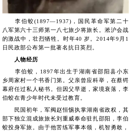
李伯蛟(1897—1937)，国民革命军第二十
八军第六十三师第一八七旅少将旅长。淞沪会战
的激战中，壮烈牺牲。时年40 岁。2014年9月1
日民政部公布第一批著名抗日英烈。
人物经历
李伯蛟，1897年出生于湖南省邵阳县小东
乡周家村一个书香门第。父亲曾应科举，在蔡锷
幕府任过私人秘书。但因父早逝，家境衰落，李
伯蛟在青少年时代未受过教育。
民国初年，军阀赵恒惕执掌湖南省政权，其
部下独立混成旅旅长刘重威奉命驻扎邵阳，李伯
蛟投身军旅。由于他苦练军事本领，机智勇敢，