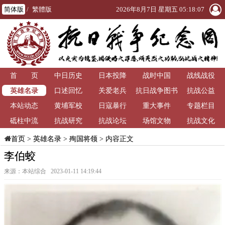
简体版
/
繁體版
2026年8月7日 星期五 05:18:08
首 页
中日历史
日本投降
战时中国
战线战役
英雄名录
口述回忆
关爱老兵
抗日战争图书
抗战公益
本站动态
黄埔军校
日寇暴行
重大事件
馆
专题栏目
砥柱中流
抗战研究
抗战论坛
场馆文物
抗战文化
>
英雄名录
>
殉国将领
> 内容正文
首页
李伯蛟
来源：本站综合 2023-01-11 14:19:44