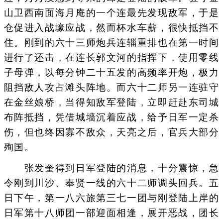
山卫西南面海月庵的一个连最先发现敌军，于是
仓促进入战壕应战，然而杯水车薪，很快抵挡不
住。刚到的六十三师炮兵连辎重排也在第一时间
进行了还击，在连长郭文河的指挥下，使用零线
子母弹，以每分钟二十五发的高频率开炮，极力
阻挡敌人攻占滩头阵地。而六十二师另一连驻守
在金丝娘桥，当得知敌军登陆，立即赶赴东司城
布阵抵挡，凭借城墙沉着应战，给予日军一定杀
伤，但也终因寡不敌众，天亮之后，官兵大部分
殉国。
张发奎得到日军登陆的消息，十分震惊，急
令刚到川沙、奉贤一线的六十二师调头回兵。五
日下午，第一八六旅第三七一团与刚登陆上岸的
日军第十八师团一部迎面相逢，展开恶战，团长