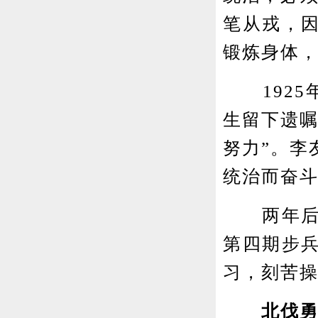
笔从戎，
锻炼身体
1925
生留下遗嘱
努力”。李
统治而奋
两年后，
第四期步
习，刻苦
北伐勇