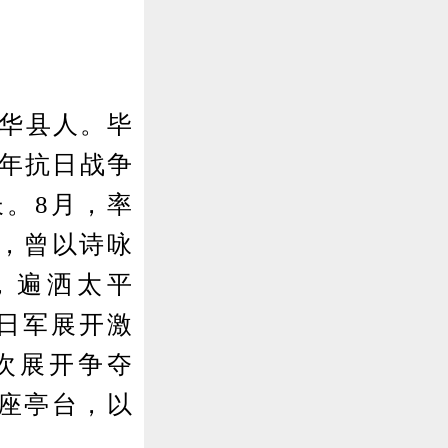
五华县人。毕
7年抗日战争
。8月，率
，曾以诗咏
，遍洒太平
与日军展开激
次展开争夺
座亭台，以