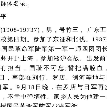
雄群体名录。
平
908-19737)，男，号竹三， 广东
校第四期。参加了东征和北伐。193
任国民革命军陆军第一军一师四团团长
徐州开赴上海，参加淞沪会战。出发前
肩有担当，国耻不可忘;誓把满腔血
5日，率部在刘行、罗店、浏河等地
日军。9月18日晚，在罗店与日军再
中，不幸中弹牺牲。家乡人民为他建一
追授国民革命军陆军少将军衔。