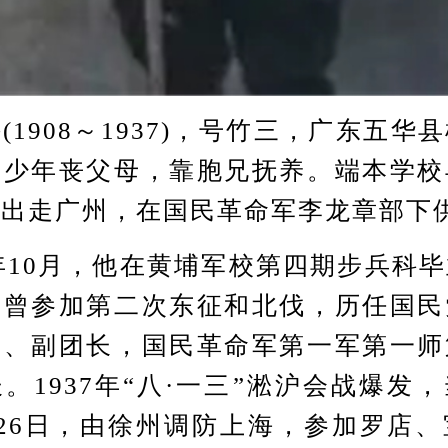
908～1937)，号竹三，广东五华
。少年丧父母，靠胞兄抚养。端本学校
，出走广州，在国民革命军李龙章部下
10月，他在黄埔军校第四期步兵科
。曾参加第二次东征和北伐，历任国民
长、副团长，国民革命军第一军第一师
。1937年“八·一三”淞沪会战爆发
26日，由徐州调防上海，参加罗店