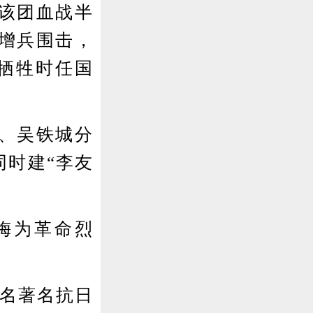
该团血战半
增兵围击，
。牺牲时任国
、吴铁城分
同时建“李友
梅为革命烈
0名著名抗日