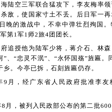
动海陆空三军联合猛攻下，李友梅率领
勇杀敌，使国家寸土不丢。后日军一再
9日晚的激战中，不幸中弹壮烈殉国
军第1军1师2旅4团团长。
追授他为陆军少将，蒋介石、林森
河”、“忠灵不泯”、“永怀国殇”旌匾。
于乡。今亭已拆，石刻旌匾仍存。
年9月，经广东省人民政府批准李友
8月，被列入民政部公布的第二批60