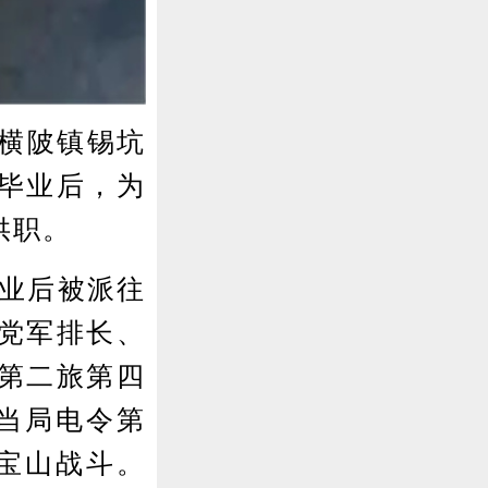
县横陂镇锡坑
毕业后，为
供职。
毕业后被派往
党军排长、
第二旅第四
，当局电令第
、宝山战斗。