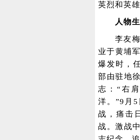
英烈和英
人物生
李友梅(1
业于黄埔军
爆发时，
部由驻地
志：“右
洋。”9月
战，痛击
战。激战
志纪念。