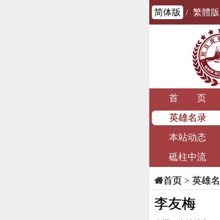
简体版
/
繁體版
首 页
英雄名录
本站动态
砥柱中流
>
英雄名
首页
李友梅