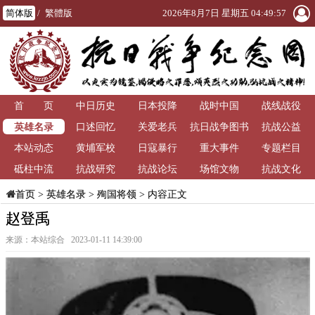
简体版
/
繁體版
2026年8月7日 星期五 04:49:58
首 页
中日历史
日本投降
战时中国
战线战役
英雄名录
口述回忆
关爱老兵
抗日战争图书
抗战公益
本站动态
黄埔军校
日寇暴行
重大事件
馆
专题栏目
砥柱中流
抗战研究
抗战论坛
场馆文物
抗战文化
>
英雄名录
>
殉国将领
> 内容正文
首页
赵登禹
来源：本站综合 2023-01-11 14:39:00