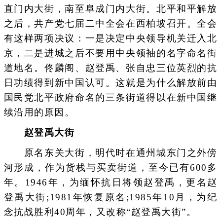
直门内大街，南至阜成门内大街。北平和平解放
之后，共产党七届二中全会在西柏坡召开。全会
有这样两项决议：一是决定中央领导机关迁入北
京，二是进城之后不要用中央领袖的名字命名街
道地名。佟麟阁、赵登禹、张自忠三位英烈的抗
日功绩得到新中国认可。这就是为什么解放前由
国民党北平政府命名的三条街道得以在新中国继
续沿用的原因。
赵登禹大街
原名东关大街，明代时在通州城东门之外傍
河形成，作为货栈与买卖街道，至今已有600多
年。1946年，为缅怀抗日将领赵登禹，更名赵
登禹大街;1981年恢复原名;1985年10月，为纪
念抗战胜利40周年，又改称“赵登禹大街”。