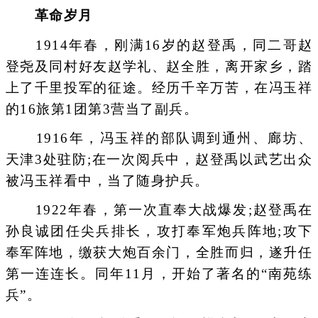
革命岁月
1914年春，刚满16岁的赵登禹，同二哥赵
登尧及同村好友赵学礼、赵全胜，离开家乡，踏
上了千里投军的征途。经历千辛万苦，在冯玉祥
的16旅第1团第3营当了副兵。
1916年，冯玉祥的部队调到通州、廊坊、
天津3处驻防;在一次阅兵中，赵登禹以武艺出众
被冯玉祥看中，当了随身护兵。
1922年春，第一次直奉大战爆发;赵登禹在
孙良诚团任尖兵排长，攻打奉军炮兵阵地;攻下
奉军阵地，缴获大炮百余门，全胜而归，遂升任
第一连连长。同年11月，开始了著名的“南苑练
兵”。