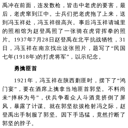
禹冲在前面，连发数枪，皆击中老虎的要害，最
后，老虎窜到江中。士兵们把老虎拖了上来，送
到冯玉祥处，冯玉祥很高兴。事后冯玉祥请城里
的照相馆为赵登禹照了一张骑在虎背挥拳的照
片。1937年7月28日赵登禹在北平抗战牺牲，31
日，冯玉祥在南京找出这张照片，题写了“民国
七年(1918年)的打虎将军”，以示纪念。
勇擒匪首
1921年，冯玉祥在陕西剿匪时，摆下了“鸿
门宴”，要在酒席上擒拿当地匪首郭坚。不料尚
未“摔杯为号”，伏兵争看众人斗酒竟挤倒了屏
风，暴露了计谋。就在郭坚欲拔枪射冯之际，赵
登禹出手制服了郭坚。因下手迅猛，竟然拧断了
郭坚的脖子。