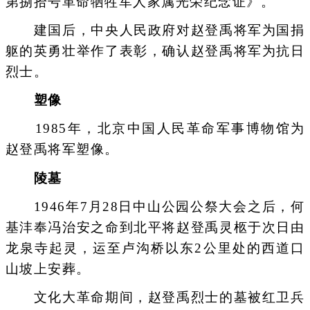
第捌拾号革命牺牲军人家属光荣纪念证》。
建国后，中央人民政府对赵登禹将军为国捐
躯的英勇壮举作了表彰，确认赵登禹将军为抗日
烈士。
塑像
1985年，北京中国人民革命军事博物馆为
赵登禹将军塑像。
陵墓
1946年7月28日中山公园公祭大会之后，何
基沣奉冯治安之命到北平将赵登禹灵柩于次日由
龙泉寺起灵，运至卢沟桥以东2公里处的西道口
山坡上安葬。
文化大革命期间，赵登禹烈士的墓被红卫兵