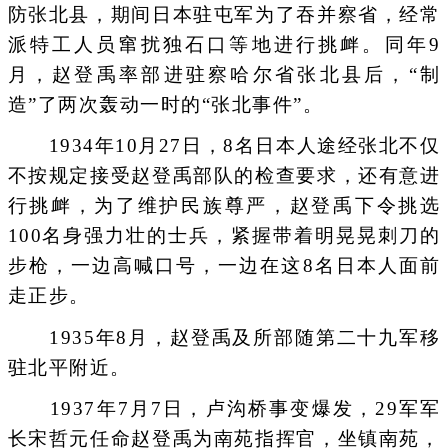
防张北县，期间日本驻屯军为了吞并察省，经常
派特工人员窜扰独石口等地进行挑衅。同年9
月，赵登禹率部进驻察哈尔省张北县后，“制
造”了两次轰动一时的“张北事件”。
1934年10月27日，8名日本人途经张北不仅
不按规定接受赵登禹部队的检查要求，还有意进
行挑衅，为了维护民族尊严，赵登禹下令挑选
100名身强力壮的士兵，紧握带着明晃晃刺刀的
步枪，一边高喊口号，一边在这8名日本人面前
走正步。
1935年8月，赵登禹及所部随第二十九军移
驻北平附近。
1937年7月7日，卢沟桥事变爆发，29军军
长宋哲元任命赵登禹为南苑指挥官，坐镇南苑，