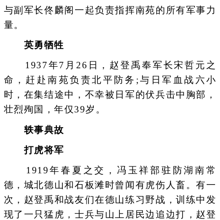
与副军长佟麟阁一起负责指挥南苑的所有军事力
量。
英勇牺牲
1937年7月26日，赵登禹奉军长宋哲元之
命，赶赴南苑负责北平防务;与日军血战六小
时，在集结途中，不幸被日军的伏兵击中胸部，
壮烈殉国，年仅39岁。
轶事典故
打虎将军
1919年春夏之交，冯玉祥部驻防湖南常
德，城北德山和石板滩时曾闻有虎伤人畜。有一
次，赵登禹和战友们在德山练习野战，训练中发
现了一只猛虎，士兵与山上居民边追边打，赵登