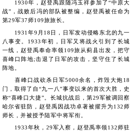
1930年，赵登禹跟随冯玉祥参加了“中原大
战”，战败后冯的部队被整编，赵登禹被任命为
第29军37师109旅旅长。
1931年9月18日，日军发动侵略东北的九一
八事变。1933年初，日军又将战火引到了长城
一线，赵登禹奉命率领109旅从蓟县出发，把守
喜峰口阵地;击退了日军的攻击，坚守住了长城
阵地。
喜峰口战砍杀日军5000余名，炸毁大炮18
门，取得了自“九一八”事变以来的首次大胜，史
称“喜峰口大捷”。长城抗战后，第29军被调回察
哈尔省驻防，赵登禹因战功卓著被擢升为132师
师长，并被授予陆军中将军衔。
1933年秋，29军入察，赵登禹率领132师驻