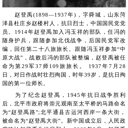
赵登禹(1898—1937年)，字舜城，山东菏
泽县杜庄乡赵楼村人，抗日烈士，中国国民党党
员。1914年赵登禹加入冯玉祥的部队，任冯的
随身护兵，跟随参加北伐战争，后国民党军改
编，回任第二十八旅旅长。跟随冯玉祥参加“中
原大战”，战败后冯的部队被整编，赵登禹被任
命为第29军37师109旅旅长。 1937年7月28
日，对日作战时壮烈殉国，时年39岁，是抗日殉
国的第一位师长。
为了纪念赵登禹，1945年抗日战争胜利
后，北平市政府将崇元观南至太平桥的马路命名
为“赵登禹路”;北平通县古运河西岸一条大街，
被命名为“赵登禹大街”。新中国成立后，人民政