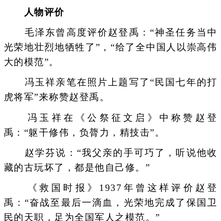
人物评价
毛泽东曾高度评价赵登禹：“神圣任务当中
光荣地壮烈地牺牲了”，“给了全中国人以崇高伟
大的模范”。
冯玉祥亲笔在照片上题写了“民国七年的打
虎将军”来称赞赵登禹。
冯玉祥在《公祭征文启》中称赞赵登
禹：“躯干修伟，负膂力，精技击”。
赵学芬说：“我父亲的手可巧了，听说他收
藏的古玩坏了，都是他自己修。”
《救国时报》1937年曾这样评价赵登
禹：“奋战至最后一滴血，光荣地完成了保国卫
民的天职，足为全国军人之模范。”