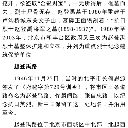
挖开，欲盗取“金银财宝”，一无所得后，砸墓而
去，烈士尸骨无存。赵登禹墓于1980年重建于
卢沟桥城东关文子山，墓碑正面镌刻着：“抗日
烈士赵登禹将军之墓(1898-1937)”。1980年至
2003年，北京市和丰台区政府又三次为赵登禹
烈士墓整休扩建和立碑，并列为重点烈士纪念建
筑保护单位。
赵登禹路
1946年11月25日，当时的北平市长何思源
签发了《府秘字第729号训令》，将市区三条道
路命名为赵登禹路、佟麟阁路、张自忠路，以纪
念抗日英烈。新中国保留了这三处地名，并沿用
至今。
赵登禹路位于北京市西城区中北部，北起西