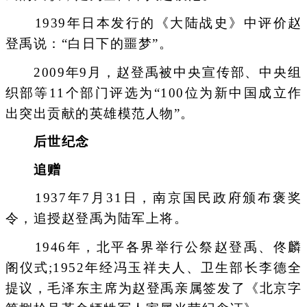
1939年日本发行的《大陆战史》中评价赵
登禹说：“白日下的噩梦”。
2009年9月，赵登禹被中央宣传部、中央组
织部等11个部门评选为“100位为新中国成立作
出突出贡献的英雄模范人物”。
后世纪念
追赠
1937年7月31日，南京国民政府颁布褒奖
令，追授赵登禹为陆军上将。
1946年，北平各界举行公祭赵登禹、佟麟
阁仪式;1952年经冯玉祥夫人、卫生部长李德全
提议，毛泽东主席为赵登禹亲属签发了《北京字