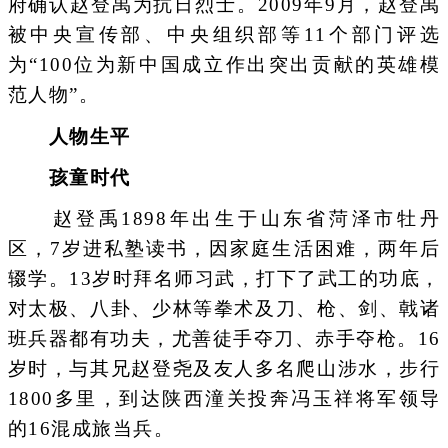
府确认赵登禹为抗日烈士。2009年9月，赵登禹
被中央宣传部、中央组织部等11个部门评选
为“100位为新中国成立作出突出贡献的英雄模
范人物”。
人物生平
孩童时代
赵登禹1898年出生于山东省菏泽市牡丹
区，7岁进私塾读书，因家庭生活困难，两年后
辍学。13岁时拜名师习武，打下了武工的功底，
对太极、八卦、少林等拳术及刀、枪、剑、戟诸
班兵器都有功夫，尤善徒手夺刀、赤手夺枪。16
岁时，与其兄赵登尧及友人多名爬山涉水，步行
1800多里，到达陕西潼关投奔冯玉祥将军领导
的16混成旅当兵。