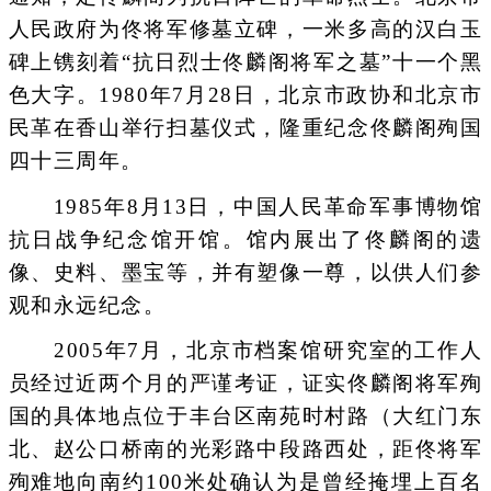
人民政府为佟将军修墓立碑，一米多高的汉白玉
碑上镌刻着“抗日烈士佟麟阁将军之墓”十一个黑
色大字。1980年7月28日，北京市政协和北京市
民革在香山举行扫墓仪式，隆重纪念佟麟阁殉国
四十三周年。
1985年8月13日，中国人民革命军事博物馆
抗日战争纪念馆开馆。馆内展出了佟麟阁的遗
像、史料、墨宝等，并有塑像一尊，以供人们参
观和永远纪念。
2005年7月，北京市档案馆研究室的工作人
员经过近两个月的严谨考证，证实佟麟阁将军殉
国的具体地点位于丰台区南苑时村路（大红门东
北、赵公口桥南的光彩路中段路西处，距佟将军
殉难地向南约100米处确认为是曾经掩埋上百名