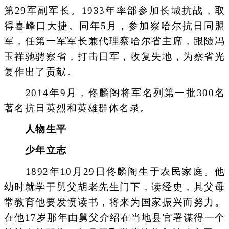
第29军副军长。1933年率部参加长城抗战，取
得喜峰口大捷。同年5月，参加察哈尔抗日同盟
军，任第一军军长兼代理察哈尔省主席，跟随冯
玉祥驰骋察省，打击日军，收复失地，为察省光
复作出了贡献。
2014年9月，佟麟阁将军名列第一批300名
著名抗日英烈和英雄群体名录。
人物生平
少年立志
1892年10月29日佟麟阁生于农民家庭。他
幼时就学于舅父胡老先生门下，读经史，其父母
常教育他要发愤读书，将来为国家振兴而努力。
在他17岁那年由舅父介绍在当地县官署谋得一个