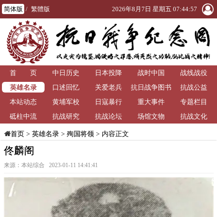
简体版
/
繁體版
2026年8月7日 星期五 07:44:58
首 页
中日历史
日本投降
战时中国
战线战役
英雄名录
口述回忆
关爱老兵
抗日战争图书
抗战公益
本站动态
黄埔军校
日寇暴行
重大事件
馆
专题栏目
砥柱中流
抗战研究
抗战论坛
场馆文物
抗战文化
>
英雄名录
>
殉国将领
> 内容正文
首页
佟麟阁
来源：本站综合 2023-01-11 14:41:41