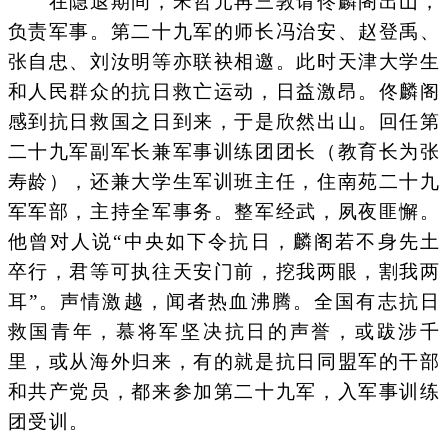
在隐退期间，宋哲元再三敦请佟麟阁出山，
负责军事。第二十九军的师长冯治安、赵登禹、
张自忠、刘汝明等亦联袂相邀。此时天津大学生
和人民群众的抗日救亡运动，日益激昂。佟麟阁
感到抗日救国之日到来，于是欣然出山。回任第
二十九军副军长兼军事训练团团长（教育长为张
寿龄），还兼大学生军训班主任，住南苑二十九
军军部，主持全军事务。整军经武，夙夜匪懈。
他曾对人说“中央如下令抗日，麟阁若不身先土
卒行，君等可执往天安门前，挖我两眼，割我两
耳”。声情激越，闻者热血沸腾。全国有志抗日
救国青年，慕将军坚决抗日的声誉，或跋涉千
里，或从海外归来，有的就是抗日同盟军的干部
和共产党员，都来参加第二十九军，入军事训练
团受训。