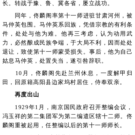
长。转战于豫、鲁、冀各省，屡立战功。
同年，佟麟阁率第十一师进驻甘肃河州，被
马仲英包围。马仲英系回族，凭借宗教的有利条
件，处处与他为难。他再三考虑，认为动用武
力，必然酿成民族争端，于大局不利，因而处处
退让，致使第十一师蒙受损失。事后，他为自己
姑息马仲英，处置失当，遂引咎辞职。
10月，佟麟阁先赴兰州休息，一度解甲归
田，回原籍高阳县边家坞村居住，侍奉双亲。
再度出山
1929年1月，南京国民政府召开整编会议，
冯玉祥的第二集团军为第二编遣区辖十二师。佟
麟阁重被起用，任整编以后的第十一师师长。