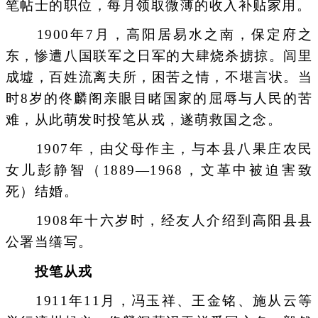
笔帖士的职位，每月领取微薄的收入补贴家用。
1900年7月，高阳居易水之南，保定府之
东，惨遭八国联军之日军的大肆烧杀掳掠。闾里
成墟，百姓流离夫所，困苦之情，不堪言状。当
时8岁的佟麟阁亲眼目睹国家的屈辱与人民的苦
难，从此萌发时投笔从戎，遂萌救国之念。
1907年，由父母作主，与本县八果庄农民
女儿彭静智（1889—1968，文革中被迫害致
死）结婚。
1908年十六岁时，经友人介绍到高阳县县
公署当缮写。
投笔从戎
1911年11月，冯玉祥、王金铭、施从云等