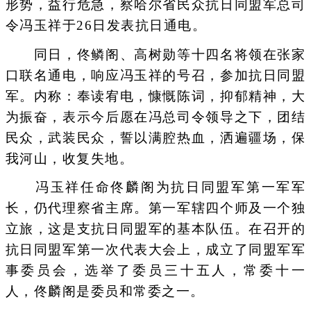
形势，益行危急，察哈尔省民众抗日同盟军总司
令冯玉祥于26日发表抗日通电。
同日，佟鳞阁、高树勋等十四名将领在张家
口联名通电，响应冯玉祥的号召，参加抗日同盟
军。内称：奉读宥电，慷慨陈词，抑郁精神，大
为振奋，表示今后愿在冯总司令领导之下，团结
民众，武装民众，誓以满腔热血，洒遍疆场，保
我河山，收复失地。
冯玉祥任命佟麟阁为抗日同盟军第一军军
长，仍代理察省主席。第一军辖四个师及一个独
立旅，这是支抗日同盟军的基本队伍。在召开的
抗日同盟军第一次代表大会上，成立了同盟军军
事委员会，选举了委员三十五人，常委十一
人，佟麟阁是委员和常委之一。