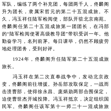
军队，编练了两个补充团，每团两千人，佟麟阁
升为团长，隶属宋哲元的第二十五混成旅。不
久，冯玉祥任陆军检阅使，部队开驻北京南苑。
佟麟阁任第二十五混成旅第一团团长，在冯部
的“陆军检阅使署高级教导团”带职受训一年。他
勤奋学习，名列前茅。每日课毕，仍然不顾疲劳
地处理团务，受到好评。
1924年，佟麟阁升任陆军第二十五混成旅
旅长。
冯玉祥在第二次直奉战争中，发动北京政
变，佟麟阁前往增援。孙岳部攻取保定，一战而
击溃曹部，使得徐永昌、庞炳勋两部合围保定，
迫使曹世杰开城投降。冯玉祥抵京，决定组织国
民军。佟麟阁任该军第十一师二十一混成旅旅