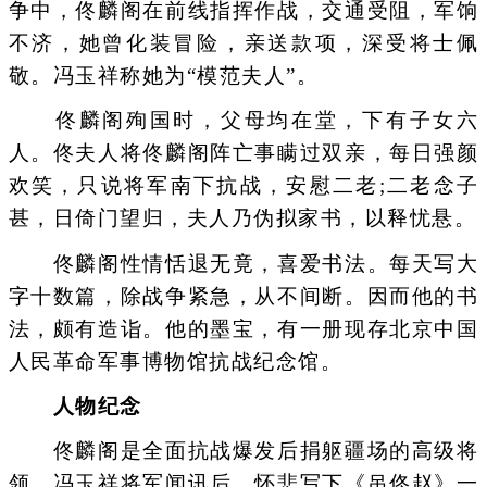
争中，佟麟阁在前线指挥作战，交通受阻，军饷
不济，她曾化装冒险，亲送款项，深受将士佩
敬。冯玉祥称她为“模范夫人”。
佟麟阁殉国时，父母均在堂，下有子女六
人。佟夫人将佟麟阁阵亡事瞒过双亲，每日强颜
欢笑，只说将军南下抗战，安慰二老;二老念子
甚，日倚门望归，夫人乃伪拟家书，以释忧悬。
佟麟阁性情恬退无竟，喜爱书法。每天写大
字十数篇，除战争紧急，从不间断。因而他的书
法，颇有造诣。他的墨宝，有一册现存北京中国
人民革命军事博物馆抗战纪念馆。
人物纪念
佟麟阁是全面抗战爆发后捐躯疆场的高级将
领，冯玉祥将军闻讯后，怀悲写下《吊佟赵》一