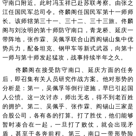
守南口附近。此时冯玉祥已赴苏联考察。由张之
江任国民军总司令。佟麟阁任国民军第十一师师
长。该师辖第三十一、三十二、三十三旅。佟麟
阁与刘汝明的第十师防守南口，青龙桥、延庆一
带阵地，张作霖、吴佩孚联合山西阎锡山集中优
势兵力，配备坦克、钢甲车等新式武器，向第十
一师与第十师发起猛攻，战事持续半年之久。
佟麟阁在接受防守南口、延庆方面的任务
后，即召集有关人员研究作战方案。他对形势的
分析是：第一，吴佩孚等倒行逆施，早巳引起国
人公愤。这一次讨赤，师出无名，得不到老百姓
的拥护。第二、吴佩乎、张作霖、阎锡山三家是
合股公司，各有各的打算。打了胜仗，他们能够
暂时凑合在一起，一旦打了败仗，就会出现矛
盾，甚至于各奔前程。第三，南口一带形势险