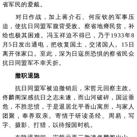
省军民的爱戴。
对日作战，加上蒋介石、何应钦的军事压
迫，使抗日同盟军腹背受敌。察省地瘠民贫，补
给也极其困难。冯玉祥迫不得已，乃于1933年8
月5日发出通电，把收复国土，交渚国人。15日
离开张家口。至此，深为日寇所恐惧的察省民众
抗日同盟军不幸夭折。
撤职退隐
抗日同盟军被迫撤销后，宋哲元回察主政。
佟麟阁深感抗日之志未遂，而山河破碎，国运垂
危，不胜悲愤，于是退居北平香山寓所，与家人
团聚，奉养双亲。寄情于研读圣经、周易，写
字、摄影、打猎，以待报国时机。