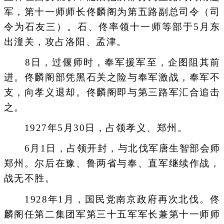
军，第十一师师长佟麟阁为第五路副总司令（司
令为石友三）。石、佟率领十一师等部于5月东
出潼关，攻占洛阳、孟津。
8日，过偃师时，奉军援军至，企图阻其前
进。佟麟阁部凭黑石关之险与奉军激战，奉军不
支，向孝义退却。佟麟阁即与第三路军汇合追击
之。
1927年5月30日，占领孝义、郑州。
6月1日，占领开封，与北伐军唐生智部会师
郑州。尔后在豫、鲁两省与奉、直军继续作战，
战无不胜。
1928年1月，国民党南京政府再次北伐。佟
麟阁任第二集团军第三十五军军长兼第十一师师