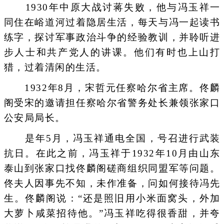
1930年中原大战讨蒋失败，他与冯玉祥一
同住在峪道河过着隐居生活，每天与冯一起读书
练字，探讨军事政治斗争的经验教训，并聆听进
步人士和共产党人的讲课。他们有时也上山打
猎，过着清闲的生活。
1932年8月，宋哲元任察哈尔省主席。佟麟
阁受宋的邀请担任察哈尔省警务处长兼领张家口
公安局局长。
是年5月，冯玉祥通电全国，号召进行武装
抗日。在此之前，冯玉祥于1932年10月由山东
泰山到张家口找佟麟阁磋商组织同盟军等问题。
佟夫人因事先不知，未作准备，问如何接待冯先
生。佟麟阁说：“还是照旧用小米面窝头，外加
大萝卜咸菜招待他。”冯玉祥吃得很香甜，并夸