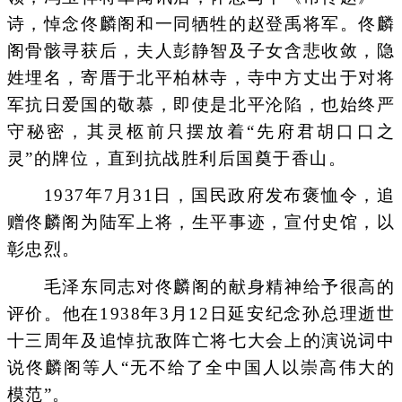
诗，悼念佟麟阁和一同牺牲的赵登禹将军。佟麟
阁骨骸寻获后，夫人彭静智及子女含悲收敛，隐
姓埋名，寄厝于北平柏林寺，寺中方丈出于对将
军抗日爱国的敬慕，即使是北平沦陷，也始终严
守秘密，其灵柩前只摆放着“先府君胡口口之
灵”的牌位，直到抗战胜利后国奠于香山。
1937年7月31日，国民政府发布褒恤令，追
赠佟麟阁为陆军上将，生平事迹，宣付史馆，以
彰忠烈。
毛泽东同志对佟麟阁的献身精神给予很高的
评价。他在1938年3月12日延安纪念孙总理逝世
十三周年及追悼抗敌阵亡将七大会上的演说词中
说佟麟阁等人“无不给了全中国人以崇高伟大的
模范”。