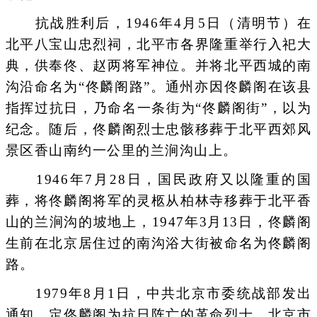
抗战胜利后，1946年4月5日（清明节）在
北平八宝山忠烈祠，北平市各界隆重举行入祀大
典，供奉佟、赵两将军神位。并将北平西城的南
沟沿命名为“佟麟阁路”。通州亦因佟麟阁在该县
指挥过抗日，乃命名一条街为“佟麟阁街”，以为
纪念。随后，佟麟阁烈士忠骸移葬于北平西郊风
景区香山南约一公里的兰涧沟山上。
1946年7月28日，国民政府又以隆重的国
葬，将佟麟阁将军的灵柩从柏林寺移葬于北平香
山的兰涧沟的坡地上，1947年3月13日，佟麟阁
生前在北京居住过的南沟浴大街被命名为佟麟阁
路。
1979年8月1日，中共北京市委统战部发出
通知，定佟麟阁为抗日阵亡的革命烈士。北京市