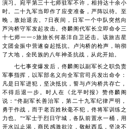
演习。宛平第三十七师驻军不许，相持达十余小
时。二十九军当即作了应变准备，严阵以待。至
晚，敌始退去。7日夜间，日军一个中队突然向
芦沟桥守军发起攻击。佟麟阁代军长立即命令三
十七师一一○旅旅长何基沣自卫还击。该旅吉星
文团金振中营遂奋起抵抗。卢沟桥的枪声，响彻
了大地，全民族的八年神圣抗战，从此开始。
七七事变爆发后，佟麟阁以副军长之职负责
军事指挥，以军部名义向全军官司兵发出命令：
凡是日军进犯，坚决抵抗，誓与卢沟桥共存亡，
不得后退一步。时人在《北平时报》赞佟麟阁
说：“佟副军长善治军，第二十九军纪律严明，
勇于作战，而于老百姓秋毫不犯，佟将军训练之
力也。”“军士于烈日守城，各队前置水一桶，用
开水以止渴，商民感激欲泣，敬献西瓜，坚决不