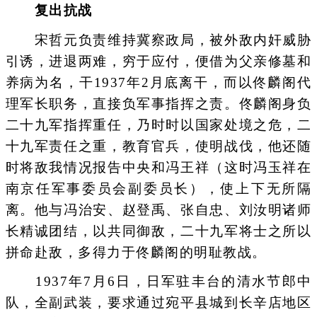
复出抗战
宋哲元负责维持冀察政局，被外敌内奸威胁
引诱，进退两难，穷于应付，便借为父亲修墓和
养病为名，干1937年2月底离干，而以佟麟阁代
理军长职务，直接负军事指挥之责。佟麟阁身负
二十九军指挥重任，乃时时以国家处境之危，二
十九军责任之重，教育官兵，使明战伐，他还随
时将敌我情况报告中央和冯王祥（这时冯玉祥在
南京任军事委员会副委员长），使上下无所隔
离。他与冯治安、赵登禹、张自忠、刘汝明诸师
长精诚团结，以共同御敌，二十九军将士之所以
拼命赴敌，多得力于佟麟阁的明耻教战。
1937年7月6日，日军驻丰台的清水节郎中
队，全副武装，要求通过宛平县城到长辛店地区