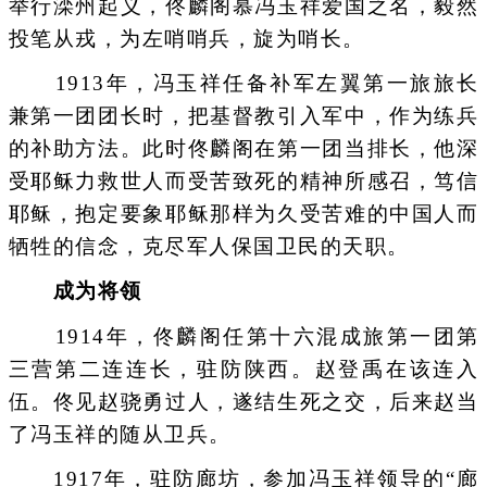
举行滦州起义，佟麟阁慕冯玉祥爱国之名，毅然
投笔从戎，为左哨哨兵，旋为哨长。
1913年，冯玉祥任备补军左翼第一旅旅长
兼第一团团长时，把基督教引入军中，作为练兵
的补助方法。此时佟麟阁在第一团当排长，他深
受耶稣力救世人而受苦致死的精神所感召，笃信
耶稣，抱定要象耶稣那样为久受苦难的中国人而
牺牲的信念，克尽军人保国卫民的天职。
成为将领
1914年，佟麟阁任第十六混成旅第一团第
三营第二连连长，驻防陕西。赵登禹在该连入
伍。佟见赵骁勇过人，遂结生死之交，后来赵当
了冯玉祥的随从卫兵。
1917年，驻防廊坊，参加冯玉祥领导的“廊