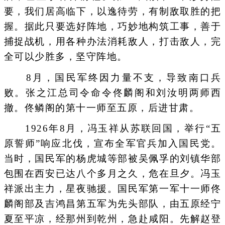
要，我们居高临下，以逸待劳，有制敌取胜的把
握。据此只要选好阵地，巧妙地构筑工事，善于
捕捉战机，用各种办法消耗敌人，打击敌人，完
全可以少胜多，坚守阵地。
8月，国民军终因力量不支，导致南口兵
败。张之江总司令命令佟麟阁和刘汝明两师西
撤。佟鳞阁的第十一师至五原，后进甘肃。
1926年8月，冯玉祥从苏联回国，举行“五
原誓师”响应北伐，宣布全军官兵加入国民党。
当时，国民军的杨虎城等部被吴佩孚的刘镇华部
包围在西安已达八个多月之久，危在旦夕。冯玉
祥派出主力，星夜驰援。国民军第一军十一师佟
麟阁部及吉鸿昌第五军为先头部队，由五原经宁
夏至平凉，经那州到乾州，急赴咸阳。先解赵登