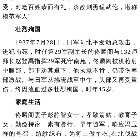
受，对老百姓恭而有礼，杀敌则勇猛武伦，堪称
模范军人”
壮烈殉国
1937年7月28日，日军向北平发动总攻击，
进犯南苑，时任第29军副军长的佟麟阁与132师
师长赵登禹指挥29军死守南苑，佟麟阁被机枪射
中腿部，部下劝其退下，他执意不肯，仍带伤率
部激战。与日军从拂晓战至中午，头部又再受重
伤，终因流血过多壮烈殉国，时年45岁。
家庭生活
佟麟阁妻子彭静智女士，孝敬翁姑，教育子
女，勤俭持家，素有贤行。早年随军，响应冯玉
祥的号召，纺纱织布，为将士做军衣;在北伐战