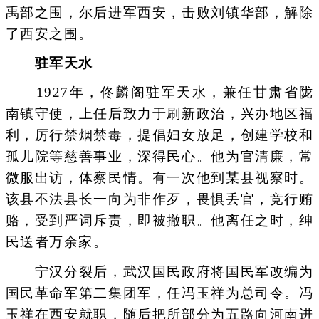
禹部之围，尔后进军西安，击败刘镇华部，解除
了西安之围。
驻军天水
1927年，佟麟阁驻军天水，兼任甘肃省陇
南镇守使，上任后致力于刷新政治，兴办地区福
利，厉行禁烟禁毒，提倡妇女放足，创建学校和
孤儿院等慈善事业，深得民心。他为官清廉，常
微服出访，体察民情。有一次他到某县视察时。
该县不法县长一向为非作歹，畏惧丢官，竞行贿
赂，受到严词斥责，即被撤职。他离任之时，绅
民送者万余家。
宁汉分裂后，武汉国民政府将国民军改编为
国民革命军第二集团军，任冯玉祥为总司令。冯
玉祥在西安就职，随后把所部分为五路向河南进