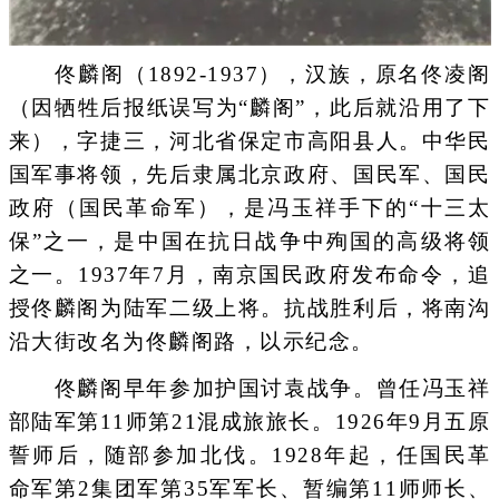
佟麟阁（1892-1937），汉族，原名佟凌阁
（因牺牲后报纸误写为“麟阁”，此后就沿用了下
来），字捷三，河北省保定市高阳县人。中华民
国军事将领，先后隶属北京政府、国民军、国民
政府（国民革命军），是冯玉祥手下的“十三太
保”之一，是中国在抗日战争中殉国的高级将领
之一。1937年7月，南京国民政府发布命令，追
授佟麟阁为陆军二级上将。抗战胜利后，将南沟
沿大街改名为佟麟阁路，以示纪念。
佟麟阁早年参加护国讨袁战争。曾任冯玉祥
部陆军第11师第21混成旅旅长。1926年9月五原
誓师后，随部参加北伐。1928年起，任国民革
命军第2集团军第35军军长、暂编第11师师长、