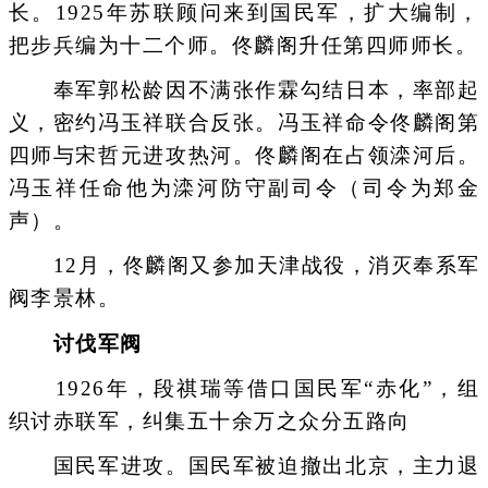
长。1925年苏联顾问来到国民军，扩大编制，
把步兵编为十二个师。佟麟阁升任第四师师长。
奉军郭松龄因不满张作霖勾结日本，率部起
义，密约冯玉祥联合反张。冯玉祥命令佟麟阁第
四师与宋哲元进攻热河。佟麟阁在占领滦河后。
冯玉祥任命他为滦河防守副司令（司令为郑金
声）。
12月，佟麟阁又参加天津战役，消灭奉系军
阀李景林。
讨伐军阀
1926年，段祺瑞等借口国民军“赤化”，组
织讨赤联军，纠集五十余万之众分五路向
国民军进攻。国民军被迫撤出北京，主力退