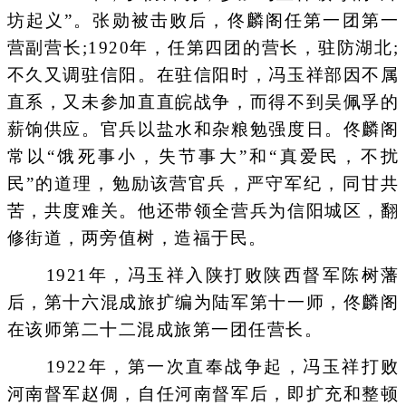
坊起义”。张勋被击败后，佟麟阁任第一团第一
营副营长;1920年，任第四团的营长，驻防湖北;
不久又调驻信阳。在驻信阳时，冯玉祥部因不属
直系，又未参加直直皖战争，而得不到吴佩孚的
薪饷供应。官兵以盐水和杂粮勉强度日。佟麟阁
常以“饿死事小，失节事大”和“真爱民，不扰
民”的道理，勉励该营官兵，严守军纪，同甘共
苦，共度难关。他还带领全营兵为信阳城区，翻
修街道，两旁值树，造福于民。
1921年，冯玉祥入陕打败陕西督军陈树藩
后，第十六混成旅扩编为陆军第十一师，佟麟阁
在该师第二十二混成旅第一团任营长。
1922年，第一次直奉战争起，冯玉祥打败
河南督军赵倜，自任河南督军后，即扩充和整顿