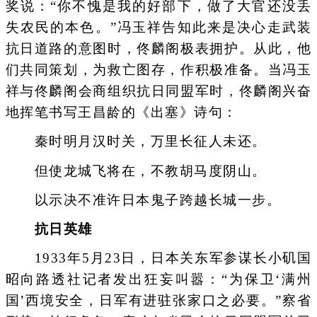
奖说：“你不愧是我的好部下，做了大官还没丢
失农民的本色。”冯玉祥告知此来是决心走武装
抗日道路的意图时，佟麟阁极表拥护。从此，他
们共同策划，为救亡图存，作积极准备。当冯玉
祥与佟麟阁会商组织抗日同盟军时，佟麟阁兴奋
地挥笔书写王昌龄的《出塞》诗句：
秦时明月汉时关，万里长征人未还。
但使龙城飞将在，不教胡马度阴山。
以示决不准许日本鬼子跨越长城一步。
抗日英雄
1933年5月23日，日本关东军参谋长小矶国
昭向路透社记者发出狂妄叫嚣：“为保卫‘满州
国’西境安全，日军有进驻张家口之必要。”察省