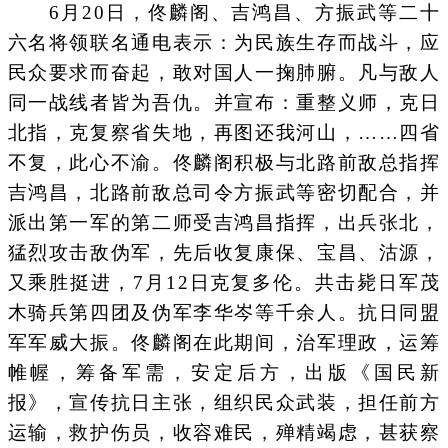
6月20日，佟麟阁、吉鸿昌、方振武等二十
六名将领联名通电表示：为民族生存而战斗，应
民众要求而奋起，敢对国人一掬肺腑。凡与敌人
同一战线者皆为吾仇。并宣布：重整义师，克日
北指，克复察省失地，再图还我河山，……四省
不复，此心不渝。佟麟阁积极与北路前敌总指挥
吉鸿昌，北路前敌总司令方振武等密切配合，并
派出第一军的第二师受吉鸿昌指挥，出兵张北，
猛烈攻击敌伪军，先后收复康保、宝昌、沽源，
又乘胜挺进，7月12日克复多伦。共击毙日军茂
木骑兵第四团及伪军李华岑等千余人。抗日同盟
军军威大振。佟麟阁在此期间，治军理政，运筹
帷幄，筹备军需，安定后方，出版《国民新
报》，宣传抗日主张，组织民众武装，担任前方
运输，救护伤员，收容难民，殚精竭虑，甚获察