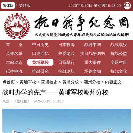
简体版
/
繁體版
2026年8月6日 星期四 16:53:50
首 页
中日历史
日本投降
战时中国
战线战役
英雄名录
口述回忆
关爱老兵
抗日战争图书
抗战公益
黄埔军校
本站动态
日寇暴行
重大事件
馆
专题栏目
砥柱中流
抗战研究
抗战论坛
场馆文物
抗战文化
>
黄埔军校
>
黄埔校史
>
黄埔分校
>
潮州分校
> 内容正文
首页
战时办学的先声——黄埔军校潮州分校
来源：《团结报》 2026-05-19 15:53:10