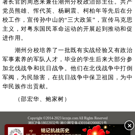
署长官的周恩来兼任潮州分校政治部主任。共产
党员熊雄、恽代英、杨嗣震、柯柏年等先后在分
校工作，宣传孙中山的“三大政策”，宣传马克思
主义，对粤东国民革命运动的开展起到推动和促
进作用。
潮州分校培养了一批既有实战经验又有政治
军事素养的军队人才，毕业的学生后来大部分参
加北伐战争和抗日战争。他们在北伐战争中打倒
军阀，为民除害，在抗日战争中保卫祖国，为中
华民族作出贡献。
（邵宏华、鲍家树）
Copyright ©2014-2023 krzzjn.com All Rights Reserved
湘ICP备18022032号 湘公网安备43010402000821号
✕
中央网信办违法和不良信息举报中心
长沙市互联网违法和不良信息举报中心
不良信息举报电话：0731-85531328 19198230121（微信同号）