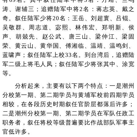
涛、谢辅三；追赠陆军中将2名：蒋志英、戴之
奇。叙任陆军少将20名：王岳、刘超寰、吕锟、
吴敬群、周志道、宓熙、林伟宏、郑明新、侯
声、胡兢先、赵公武、唐三山、梁仲江、梁固
荣、黄云山、黄华国、傅湘临、温靖、温鸣剑、
蓝啸声；叙任陆军上校33名。到台湾后，追赠陆
军二级上将毛人凤；叙任陆军少将张其中、涂宽
等。
分析起来，主要有以下两个特点：一是潮州
分校第一期、第二期学员与黄埔军校前四期学员
相较，在各段历史时期叙任官阶层都落后许多；
二是潮州分校第一期、第二期学员在军队任政工
职务者，叙任将校等级普遍要比作战部队军事主
官低许多。