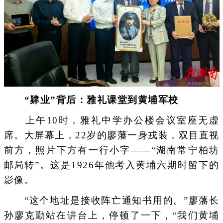
“肄业”背后：雅礼课堂到黄埔军校
上午10时，雅礼中学办公楼会议室座无虚
席。大屏幕上，22岁的廖藩一身戎装，双目直视
前方，照片下方有一行小字——“湖南常宁柏坊
邮局转”。这是1926年他考入黄埔六期时留下的
影像。
“这个地址是接收阵亡通知书用的。”廖藩长
孙廖克勤站在讲台上，停顿了一下，“我们黄埔