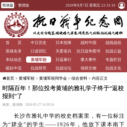
简体版
/
繁體版
2026年8月7日 星期五 23:33:11
首 页
中日历史
日本投降
战时中国
战线战役
英雄名录
口述回忆
关爱老兵
抗日战争图书
抗战公益
黄埔军校
本站动态
日寇暴行
重大事件
馆
专题栏目
砥柱中流
抗战研究
抗战论坛
场馆文物
抗战文化
>
黄埔军校
>
黄埔军校同学会
>
综合资料
> 内容正文
首页
时隔百年！那位投考黄埔的雅礼学子终于“返校
报到”了
来源：新湖南 2026-05-27 14:38:54
长沙市雅礼中学的校史档案里，有一位标注
为“肄业”的学生——1926年，他放下课本南下