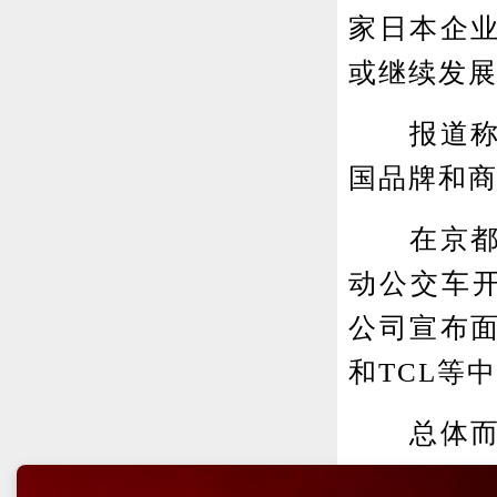
家日本企
或继续发
报道称，
国品牌和
在京都，
动公交车
公司宣布
和TCL等
总体而言
醒人们，