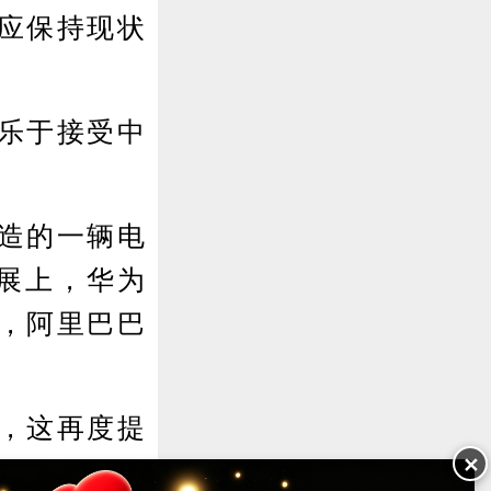
应保持现状
乐于接受中
造的一辆电
展上，华为
，阿里巴巴
，这再度提
✕