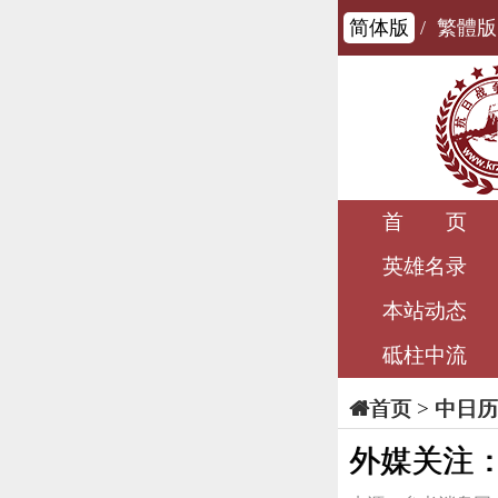
简体版
/
繁體版
首 页
英雄名录
本站动态
砥柱中流
>
中日历
首页
外媒关注：