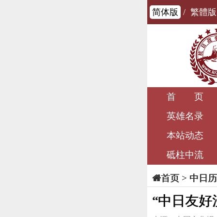
简体版
/
繁體版
首 页
英雄名录
本站动态
砥柱中流
>
中日历
首页
“中日友好