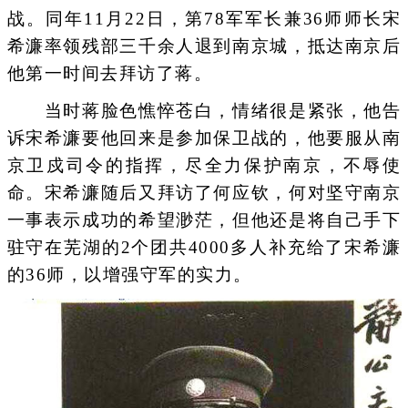
战。同年11月22日，第78军军长兼36师师长宋
希濂率领残部三千余人退到南京城，抵达南京后
他第一时间去拜访了蒋。
当时蒋脸色憔悴苍白，情绪很是紧张，他告
诉宋希濂要他回来是参加保卫战的，他要服从南
京卫戍司令的指挥，尽全力保护南京，不辱使
命。宋希濂随后又拜访了何应钦，何对坚守南京
一事表示成功的希望渺茫，但他还是将自己手下
驻守在芜湖的2个团共4000多人补充给了宋希濂
的36师，以增强守军的实力。