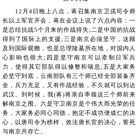
12月4日晚上八点，蒋召集南京卫戍司令师
长以上军官开会，蒋在会议上说了六点内容：一
是总结抗战5个月来的作战得失;二是中国的抗战
得到了国际上的支援;三是南京必须坚守，这顾
及到国际观瞻，也是总理陵墓所在地，对国内人
心影响也很大;四是坚守南京可以牵制日军兵
力，使得其它部队得以修整和喘息;五是大家务
必坚守到底，云南部队有三个师已经全部装备齐
全，兵力充足，又有作战经验，不久就可以到达
武汉。到时候，我(蒋)将亲自率领这三个师前来
解南京之围。六是守卫南京是个伟大而光荣的任
务，大家务必同心同德，抱定不成功便成仁的决
心，以唐司令为榜样，效法唐长官的决心，誓死
与南京共存亡。