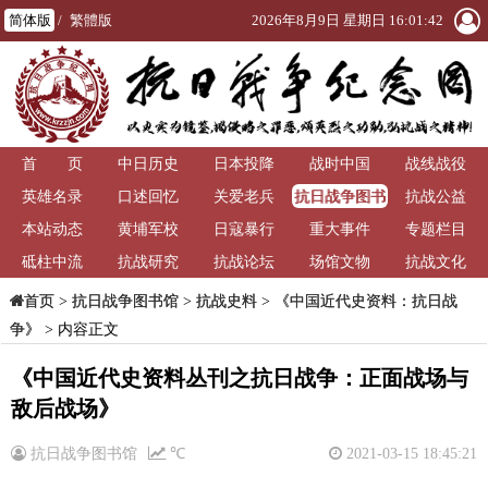
简体版
/
繁體版
2026年8月9日 星期日 16:01:42
首 页
中日历史
日本投降
战时中国
战线战役
抗日战争图书
英雄名录
口述回忆
关爱老兵
抗战公益
馆
本站动态
黄埔军校
日寇暴行
重大事件
专题栏目
砥柱中流
抗战研究
抗战论坛
场馆文物
抗战文化
>
抗日战争图书馆
>
抗战史料
>
《中国近代史资料：抗日战
首页
争》
> 内容正文
《中国近代史资料丛刊之抗日战争：正面战场与
敌后战场》
抗日战争图书馆
℃
2021-03-15 18:45:21