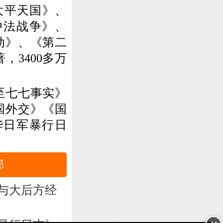
太平天国》、
中法战争》、
动》、《第二
3400多万
至七七事实》
国外交》《国
华日军暴行日
部
与大后方经