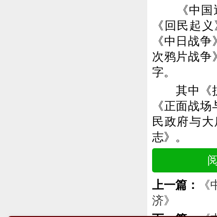
《中国近代
《回民起义
《中日战争
次鸦片战争
字。
其中《抗日
《正面战场
民政府与大
志》。
上一篇：
《
济》