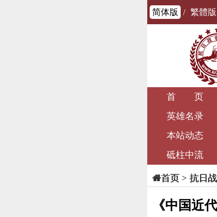
简体版
/
繁體版
首 页
英雄名录
本站动态
砥柱中流
>
抗日战
首页
《中国近